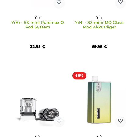
Marke auf einen Blick — ohne lange Suche nach kompatible
Zubehör.
Yihi
Yihi
YiHi - SX mini Puremax Q
YiHi - SX mini MQ Clas
Pod System
Mod Akkuträger
32,95 €
69,95 €
66%