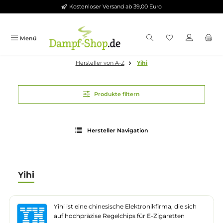
Kostenloser Versand ab 39,00 Euro
Zum Hauptinhalt springen
Menü
Hersteller von A-Z
Yihi
Produkte filtern
Hersteller Navigation
Yihi