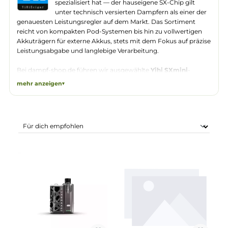
Yihi ist eine chinesische Elektronikfirma, die sich
auf hochpräzise Regelchips für E-Zigaretten
spezialisiert hat — der hauseigene SX-Chip gilt
unter technisch versierten Dampfern als einer de
genauesten Leistungsregler auf dem Markt. Das Sortiment
reicht von kompakten Pod-Systemen bis hin zu vollwertigen
Akkuträgern für externe Akkus, stets mit dem Fokus auf präzi
Leistungsabgabe und langlebige Verarbeitung.
Bei dampf-shop.de führen wir ausgewählte
Yihi SXmini
-
Produkte: Den
SX mini MQ Class Mod
als Akkuträger mit
mehr anzeigen
externem Akku für erfahrene Dampfer, das kompakte
SXmin
Puremax Q Pod System
sowie das
SXmini Vi Class Kit
als
Komplett-Set. Dazu passende Ersatz-Pods der VP-Reihe —
V
P15 (1,0 Ohm)
,
VP P20 (0,8 Ohm)
und
VP P40 (0,4 Ohm)
— fü
unterschiedliche Dampfstile von MTL bis direktem Lungen-
Zug.
Alle
Yihi SXmini
-Geräte und Ersatz-Pods sind direkt ab Lager 
Pirmasens versandfertig. Bei dampf-shop.de findest du
Akkuträger, Pod-Systeme und passende Ersatz-Pods der