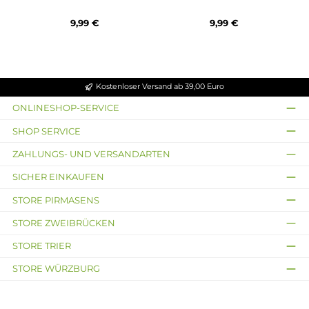
Yihi
Yihi
2x YIHI SXmini VP P15
YiHi - SXmini ViDi
Ersatz-Pod 1.0 Ohm
Adapter Kit
9,99 €
9,99 €
Kostenloser Versand ab 39,00 Euro
ONLINESHOP-SERVICE
SHOP SERVICE
ZAHLUNGS- UND VERSANDARTEN