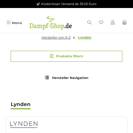
Kostenloser Versand ab 39,00 Euro
Zum Hauptinhalt springen
Menü
Hersteller von A-Z
Lynden
Produkte filtern
Hersteller Navigation
Lynden