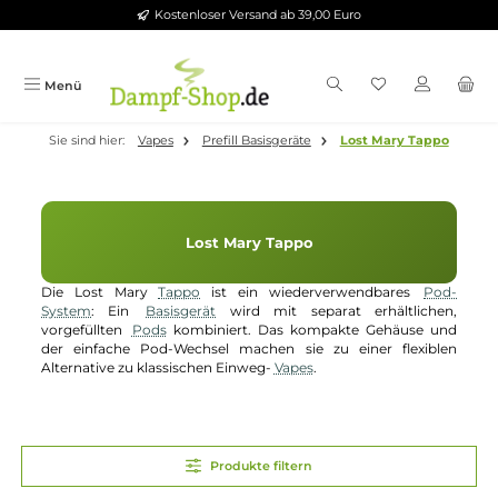
Kostenloser Versand ab 39,00 Euro
Zum Hauptinhalt springen
Menü
Sie sind hier:
Vapes
Prefill Basisgeräte
Lost Mary Tapp
Lost Mary Tappo
Die Lost Mary
Tappo
ist ein wiederverwendbares
Po
System
: Ein
Basisgerät
wird mit separat erhältliche
vorgefüllten
Pods
kombiniert. Das kompakte Gehäuse u
der einfache Pod-Wechsel machen sie zu einer flexibl
Alternative zu klassischen Einweg-
Vapes
.