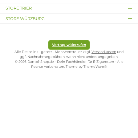
ONLINESHOP-SERVICE
SHOP SERVICE
ZAHLUNGS- UND VERSANDARTEN
SICHER EINKAUFEN
STORE PIRMASENS
STORE ZWEIBRÜCKEN
STORE TRIER
STORE WÜRZBURG
Vertrag widerrufen
Alle Preise inkl. gesetzl. Mehrwertsteuer zzgl.
Versandkosten
und
ggf. Nachnahmegebühren, wenn nicht anders angegeben.
© 2026 Dampf-Shop.de - Dein Fachhändler für E-Zigaretten - Alle
Rechte vorbehalten. Theme by
ThemeWare®