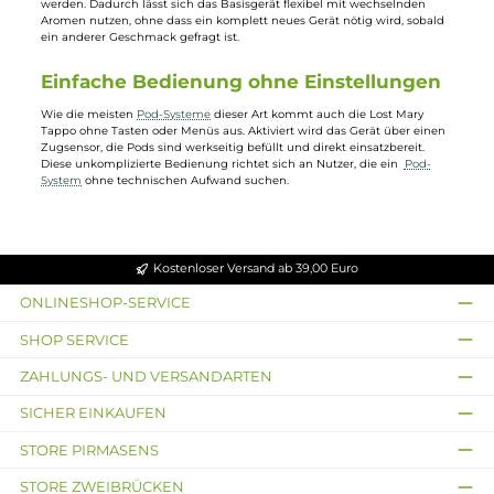
Damit eignet sich die Tappo für Situationen, in denen ein handliches,
sofort einsatzbereites Gerät gefragt ist.
Pods in verschiedenen
Geschmacksrichtungen
Zur Lost Mary Tappo gibt es ein umfangreiches Sortiment an Pods in
unterschiedlichen Geschmacksrichtungen, die separat nachgekauft
werden. Dadurch lässt sich das Basisgerät flexibel mit wechselnden
Aromen nutzen, ohne dass ein komplett neues Gerät nötig wird, sobald
ein anderer Geschmack gefragt ist.
Einfache Bedienung ohne Einstellungen
Wie die meisten
Pod-Systeme
dieser Art kommt auch die Lost Mary
Tappo ohne Tasten oder Menüs aus. Aktiviert wird das Gerät über eine
Zugsensor, die Pods sind werkseitig befüllt und direkt einsatzbereit.
Diese unkomplizierte Bedienung richtet sich an Nutzer, die ein
Pod-
System
ohne technischen Aufwand suchen.
Kostenloser Versand ab 39,00 Euro