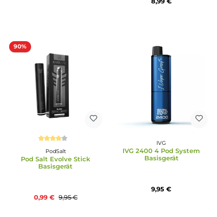
Revoltage
Durchschnittliche Bewertu
Revoltage - Beam Akku
5 Elements
Basisgerät 500 mAh
5 EL Pod2Go Basisger
8,95 €
8,99 €
90%