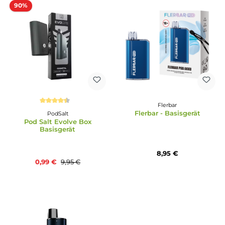
IVG
Durchschnittliche Bewertung von 5 von 5 Sternen
IVG - Air - Pod Syste
187 Strassenbande
Basisgerät
187 Strassenbande Pod
Basisgerät
8,90 €
8,90 €
90%