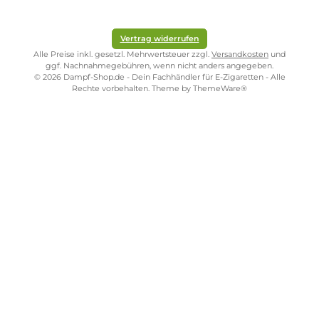
Ultrapod - Battery Device
Basisgerät
9,95 €
Kostenloser Versand ab 39,00 Euro
ONLINESHOP-SERVICE
SHOP SERVICE
ZAHLUNGS- UND VERSANDARTEN
SICHER EINKAUFEN
STORE PIRMASENS
STORE ZWEIBRÜCKEN