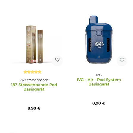
IVG
Durchschnittliche Bewertung von 4 von 5 Sternen
IVG 2400 4 Pod Syst
PodSalt
Basisgerät
Pod Salt Evolve Stick
Basisgerät
9,95 €
0,99 €
9,95 €