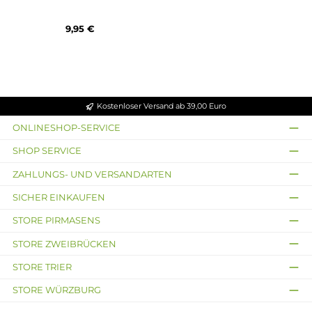
Elfbar
Totally Wicked
Elfbar - Elfa Basisgerät -
VLTZ - Flex Pro Bar
Limited
Basisgerät
19,99 €
9,99 €
Ausverkauft
UltraBio