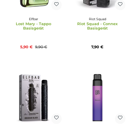
Elfbar
Durchschnittliche Bewertung von 5 von 5 Sternen
Elfbar - Elfa Master Lu
Elfbar
Edition Basisgerät
Elfbar - MATE500
Basisgerät
21,99 €
9,90 €
Ausverkauft
Ausverkauft
40%