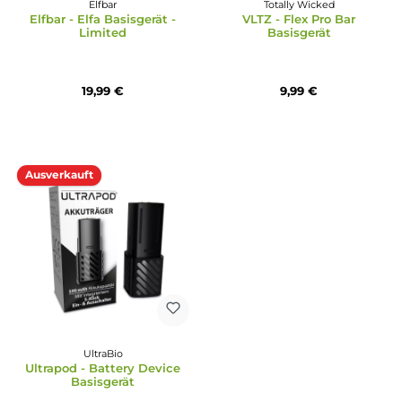
Elfbar
Riot Squad
Lost Mary - Tappo
Riot Squad - Connex
Basisgerät
Basisgerät
5,90 €
7,90 €
9,90 €