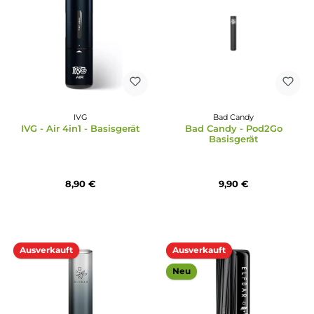
Flerbar
Durchschnittliche Bewertung von 4.5 von 5 Sternen
Flerbar - Basisgerät
PodSalt
Pod Salt Evolve Box
Basisgerät
8,95 €
0,99 €
9,95 €