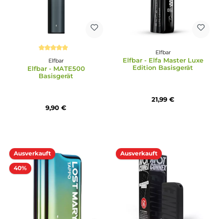
IVG
Bad Candy
IVG - Air 4in1 - Basisgerät
Bad Candy - Pod2Go
Basisgerät
8,90 €
9,90 €
Ausverkauft
Ausverkauft
Neu