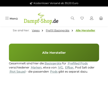
Kostenloser Versand ab 39,00 Euro
Zum Hauptinhalt springen
Menü
Sie sind hier:
Vapes
Prefill Basisgeräte
Alle Hersteller
Alle Hersteller
Gesammelt sind hier die
Basisgeräte
für
Prefilled Pods
verschiedener
Marken
, etwa von
IVG
,
Elfbar
, Pod Salt oder
Riot Squad
- die passenden
Pods
gibt es separat dazu.