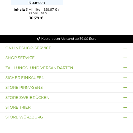
The Bro's
Tobacco Mellow
Reiner Tabak ohne weitere
Nuancen
Inhalt:
3 Milliliter
(359,67 € /
100 Milliliter)
10,79 €
Kostenloser Versand ab 39,00 Euro
ONLINESHOP-SERVICE
SHOP SERVICE
ZAHLUNGS- UND VERSANDARTEN
SICHER EINKAUFEN