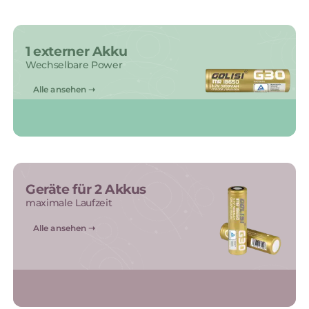
1 externer Akku
Wechselbare Power
Alle ansehen ➝
Geräte für 2 Akkus
maximale Laufzeit
Alle ansehen ➝