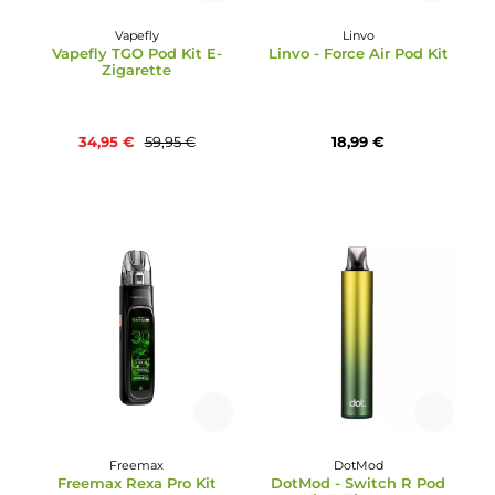
GeekVape
Rincoe
GeekVape - Sonder Q3
Rincoe - Manto Nano Z
Pod Kit
Pod Kit
16,95 €
24,95 €
42%