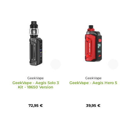
Oxva
Durchschnittliche Bewertung von 4 von 5 Sternen
Oxva - Xlim SQ Pro 2 Ki
VooPoo
VooPoo - Argus G3 Pod
Kit
39,95 €
32,95 €