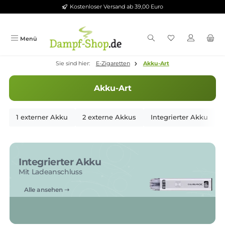
Kostenloser Versand ab 39,00 Euro
Zum Hauptinhalt springen
Menü
Sie sind hier:
E-Zigaretten
Akku-Art
Akku-Art
1 externer Akku
2 externe Akkus
Integrierter Ak
Integrierter Akku
Mit Ladeanschluss
Alle ansehen ➝