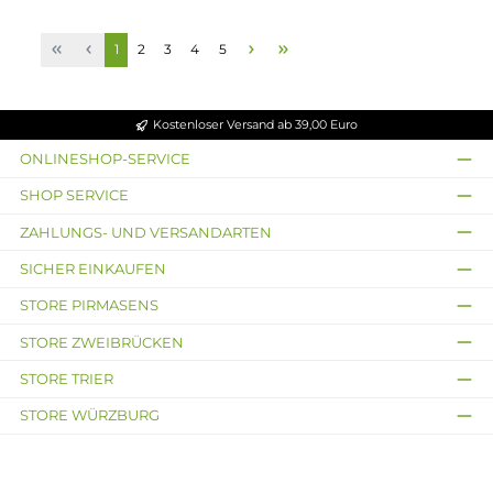
Riot Squad
Durchschnittliche Bewertun
Riot Squad - Connex
Uwell
Basisgerät
Uwell - Caliburn G3 Lit
Pod Kit
7,90 €
14,95 €
Ausverkauft
Ausverkauft