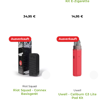
Vapefly
Linvo
Vapefly TGO Pod Kit E-
Linvo - Force Air Pod Ki
Zigarette
34,95 €
18,99 €
59,95 €