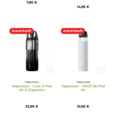
Freemax
DotMod
Freemax Rexa Pro Kit
DotMod - Switch R Po
Kit E-Zigarette
34,95 €
14,95 €
Ausverkauft
Ausverkauft