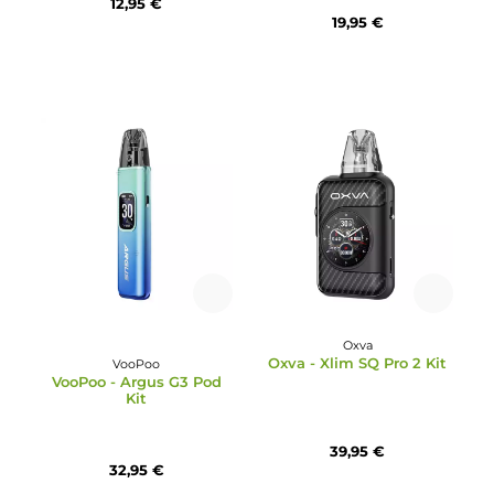
Nevoks
Durchschnittliche Bewertun
Nevoks - Feelin AR Pod
Vaporesso
Kit
Vaporesso - XROS 5 Min
Pod Kit - Leather Editio
12,95 €
19,95 €