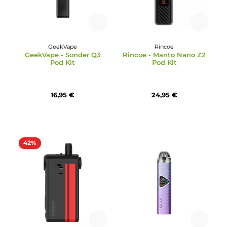
Aspire
DotMod
Aspire - Pixo Pod Kit
DotMod - dotAIO V3 Kit 
Limited Edition
32,95 €
149,95 €