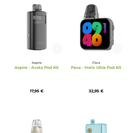
GeekVape
GeekVape
GeekVape - Aegis Solo 3
GeekVape - Aegis Hero 
Kit - 18650 Version
72,95 €
39,95 €