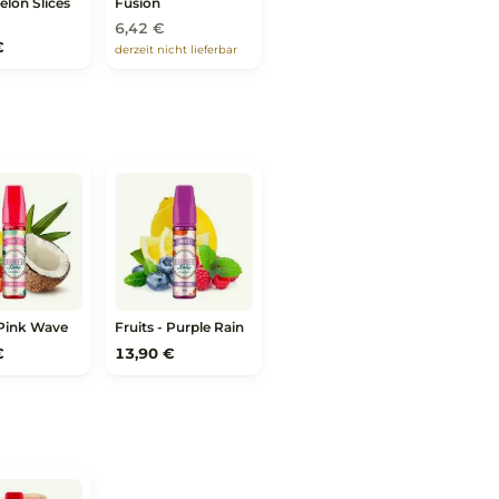
n
Sweets Ice -
Sweets Ice - Sweet
Watermelon Slices
Fusion
6,42 €
21,39 €
derzeit nicht lieferbar