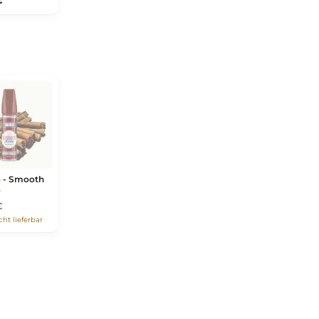
Macarons
21,39 €
Moments - Razz
Blues Ice
21,39 €