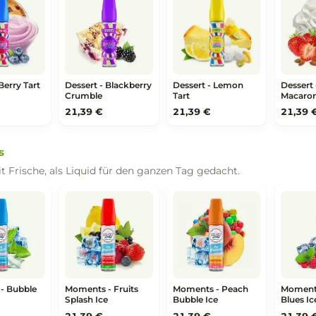
uits - Berry Blast
Fruits - Kiwi Melon
Fruits - Pink Berry
,39 €
21,39 €
21,39 €
ssert
hen, Tarte und Gebäck — die Sorten, für die die Marke bek
ssert - Berry Tart
Dessert - Blackberry
Dessert - Lemon