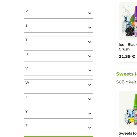
De
Ov
N
Ra
15
O
P
Ice
Fru
Q
R
S
T
Ic
Cr
U
21
V