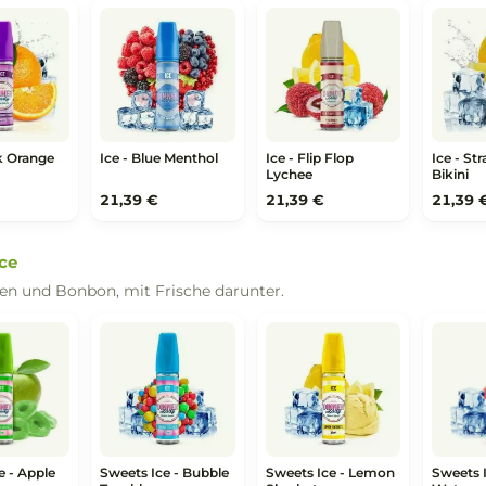
ssert Bar
Dessert Bar
Dessert Bar
erdosed -
Overdosed - Salted
Overdosed - San
spberry Tart
Caramel Waffle
Sebastian
Cheesecake
,99 €
15,99 €
15,99 €
cht und Frische, deutlich gekühlt.
e - Black Orange
Ice - Blue Menthol
Ice - Flip Flop
ush
Lychee
,39 €
21,39 €
21,39 €