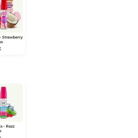
Fruits - Pink Wave
Fruits - Purple Rain
14,97 €
13,90 €
annt ist.
Dessert - Strawberry