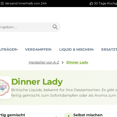
Versand innerhalb von 24h
AKKUTRÄGER
VERDAMPFER
LIQUID & MISCHEN
▾
▾
Hersteller von A-Z
Dinner Lady
Dinner Lady
Britische Liquids, bekannt für ihre Dessertsor
fertig gemischt zum Sofortdampfen oder al