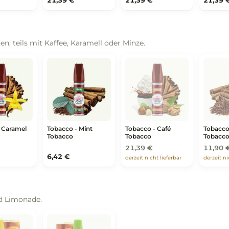
Crumble
Tart
,39 €
21,39 €
21,39 €
ments
cht mit Frische, als Liquid für den ganzen Tag gedacht.
ments - Bubble
Moments - Fruits
Moments - Peach
nt Ice
Splash Ice
Bubble Ice
,39 €
21,39 €
21,39 €
bacco
aksorten, teils mit Kaffee, Karamell oder Minze.