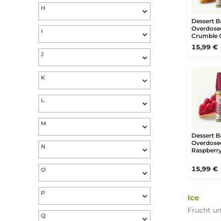
Nik
E
F
G
H
De
Ov
I
Cr
15
J
K
L
M