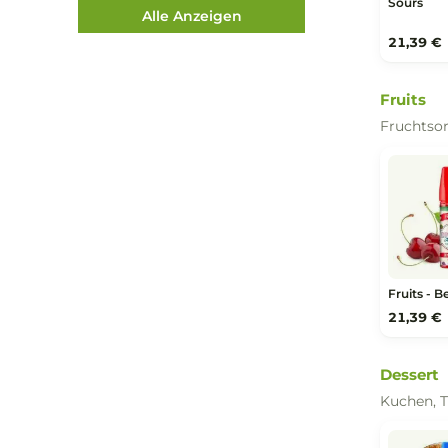
Sw
Süß
W
X
Y
Z
Sw
So
Alle Anzeigen
21
Fru
Fru