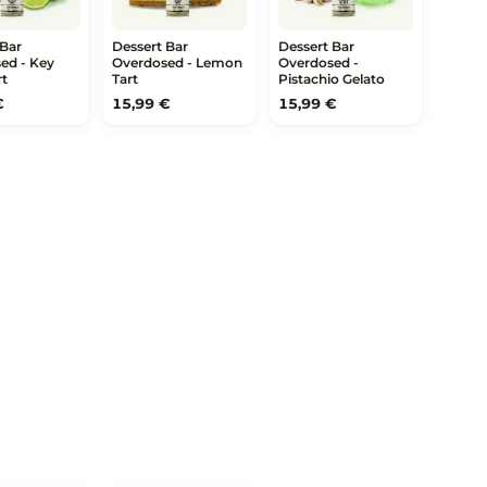
Dessert Bar
Dessert Bar
Dessert B
Overdosed - Key
Overdosed - Lemon
Overdose
Lime Tart
Tart
Pistachio
15,99 €
15,99 €
15,99 €