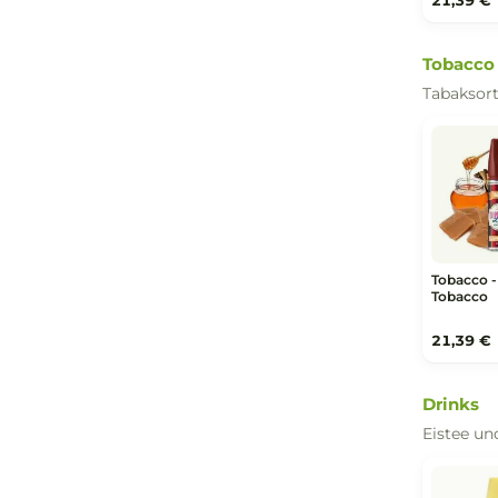
21
Mo
Fru
Mo
Mi
21
To
Tab