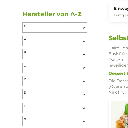
Preis
Bewertung mind.
Hersteller von A-Z
#
S
A
Bei
B
Bas
Das
jew
C
De
D
Die
„Ov