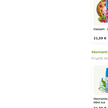
Fr
21
De
Kuc
De