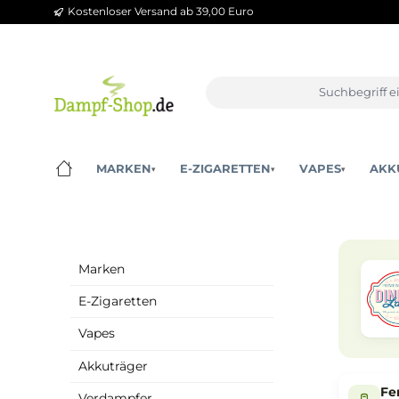
Kostenloser Versand ab 39,00 Euro
m Hauptinhalt springen
Zur Suche springen
Zur Hauptnavigation springen
MARKEN
E-ZIGARETTEN
VAPES
▾
▾
▾
Marken
E-Zigaretten
Vapes