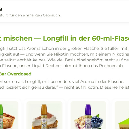
Vorgefüllte Pods
Fertig befüllte Pods für das Fuyl-System.
Einweg
Fertig befüllt, für den einmaligen Gebrauch.
elbst mischen — Longfill in der 60
m Longfill sitzt das Aroma schon in der großen Flasche. S
isflüssigkeit auf — und wenn Sie Nikotin möchten, mit e
 Aroma selbst enthält keines. Wie viel Basis hineingehört,
eiligen Flasche; unser Liquid-Rechner nimmt Ihnen das R
ssert Bar Overdosed
 Dessertsorten als Longfill, mit besonders viel Aroma in d
erdosed" bezieht sich genau darauf — nicht auf Nikotin. D