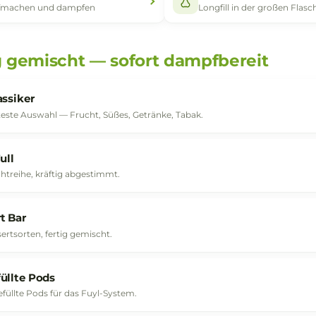
Fertig gemischt
Selbst mi
Aufmachen und dampfen
Longfill in d
ertig gemischt — sofort dampfbere
Die Klassiker
Die breiteste Auswahl — Frucht, Süßes, Getränke, Tabak.
Fruit Full
Die Fruchtreihe, kräftig abgestimmt.
Dessert Bar
Die Dessertsorten, fertig gemischt.