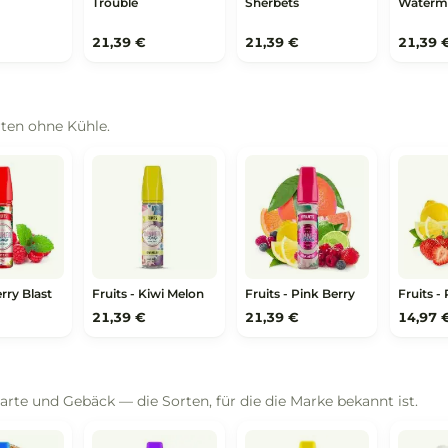
eets Ice
igkeiten und Bonbon, mit Frische darunter.
eets Ice - Apple
Sweets Ice - Bubble
Sweets Ice - Lemo
urs
Trouble
Sherbets
,39 €
21,39 €
21,39 €
its
chtsorten ohne Kühle.