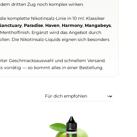
rt hat. Die Linie lebt von üppigen, süßen Kompositionen
tigem Wassermelon über tropische Mangomischungen bis 
ie auch nach dem dritten Zug noch komplex wirken.
findet sich die komplette Nikotinsalz-Linie in 10 ml: Klas
a
,
Mira
,
Zen
,
Sanctuary
,
Paradise
,
Haven
,
Harmony
,
Man
e mit kühlem Mentholfinish. Ergänzt wird das Angebot du
t bestimmen wollen. Die Nikotinsalz-Liquids eignen sich be
keys
mit breiter Geschmacksauswahl und schnellem Ver
ind ebenfalls vorrätig — so kommt alles in einer Bestell