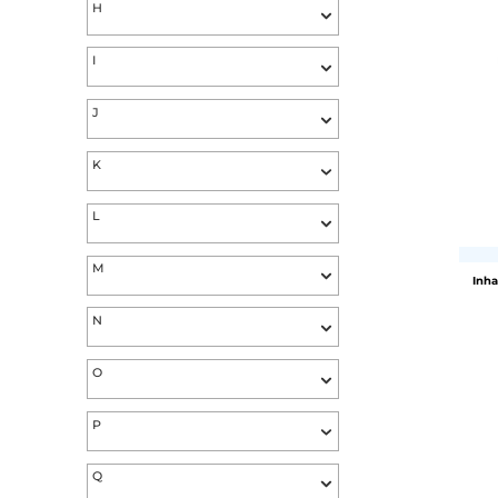
E
F
G
H
I
J
K
L
M