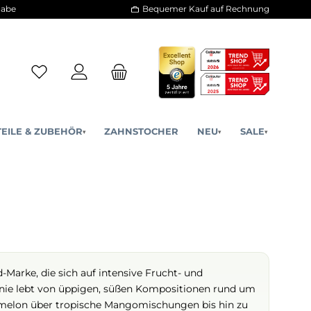
30 Tage Rückgabe
Bequemer Kauf a
ERSATZTEILE & ZUBEHÖR
ZAHNSTOCHER
NE
▾
▾
adische Liquid-Marke, die sich auf intensive Frucht- und