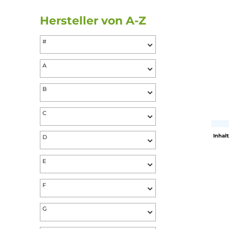
Preis
Bewertung mind.
Hersteller von A-Z
#
A
B
C
D