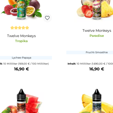
Produkt Anzahl: Gib den gewünschten Wert ein oder benutze die Schalt
Produkt Anzahl: 
Twe
Durchschnittliche Bewertung von 5 von 5 Sternen
Twelve Monkeys
Tropika
Fru
Lychee-Papaya
Inhalt:
10 Milliliter
(169,00 € / 100 Milliliter)
Inhalt:
10 Millilite