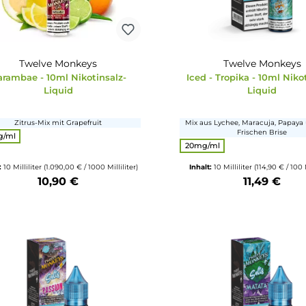
Nikoting
20mg/ml
Inhalt:
10 Milliliter
(1.690,00 € / 1000 Milliliter)
Inhalt:
10 Millilite
16,90 €
Produkt Anzahl: Gib den gewünschten Wert ein oder benutze die Schalt
Produkt Anzahl: 
Twelve Monkeys
Twe
Harambae - 10ml Nikotinsalz-
Iced - Tropik
Liquid