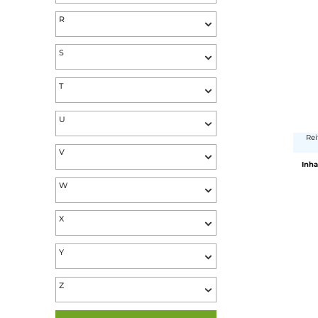
N
O
P
Q
R
S
T
U
V