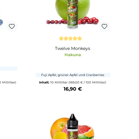
lve Monkeys
Durchschnittliche Bewertun
Harmony
Twelve Monkeys
Hakuna
h-Lychee & Beeren
Fuji Apfel, grüner Apfel und Cranbe
r
(1.690,00 € / 1000 Milliliter)
Inhalt:
10 Milliliter
(169,00 € / 100 Mill
16,90 €
16,90 €