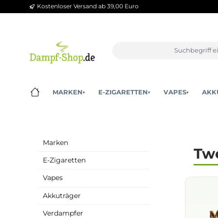
Kostenloser Versand ab 39,00 Euro
m Hauptinhalt springen
Zur Suche springen
Zur Hauptnavigation springen
MARKEN
E-ZIGARETTEN
VAPES
▾
▾
▾
Marken
E-Zigaretten
Vapes
Akkuträger