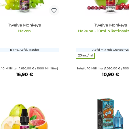
Inhalt:
10 Milliliter
(169,00 € / 100 Milliliter)
Inhalt:
10 Millili
16,90 €
Produkt Anzahl: Gib den gewünschten Wert ein oder benutze die Schalt
Produkt Anzahl: 
Twelve Monkeys
Twe
Haven
Hakuna - 10m
Birne, Apfel, Traube
Apfel M