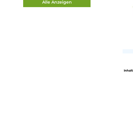
W
X
Y
Z
Alle Anzeigen