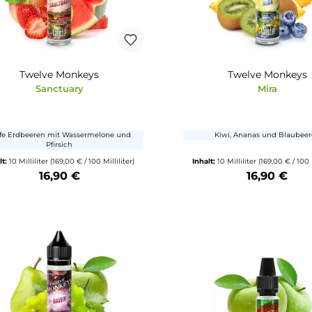
16,90 €
Produkt Anzahl: Gib den gewünschten Wert ein oder benutze die Schalt
Produkt Anzahl: 
Twelve Monkeys
Twe
Sanctuary
Reife Erdbeeren mit Wassermelone und
Kiwi, Ana
Pfirsich