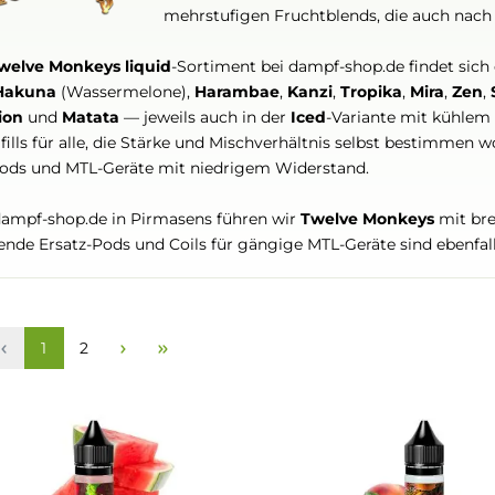
Tropengeschmäcke spezialisie
exotische Früchte — von saf
mehrstufigen Fruchtblends, d
Im
Twelve Monkeys liquid
-Sortiment bei dampf-shop.de 
wie
Hakuna
(Wassermelone),
Harambae
,
Kanzi
,
Tropik
Passion
und
Matata
— jeweils auch in der
Iced
-Variant
Longfills für alle, die Stärke und Mischverhältnis selbs
für Pods und MTL-Geräte mit niedrigem Widerstand.
Bei dampf-shop.de in Pirmasens führen wir
Twelve Mon
Passende Ersatz-Pods und Coils für gängige MTL-Geräte s
Seite
Seite
1
2