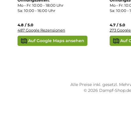
Übe
Vap
Liq
STORE PIRMASENS
ST
Dampf-Shop.de Pirmasens
Dam
Hauptstraße 71
Max
66953 Pirmasens
664
Öffnungszeiten:
Öff
Mo - Fr: 10:00 - 18:00 Uhr
Mo -
Sa: 10:00 - 16:00 Uhr
Sa: 
4.8 / 5.0
4.7 
487 Google Rezensionen
273