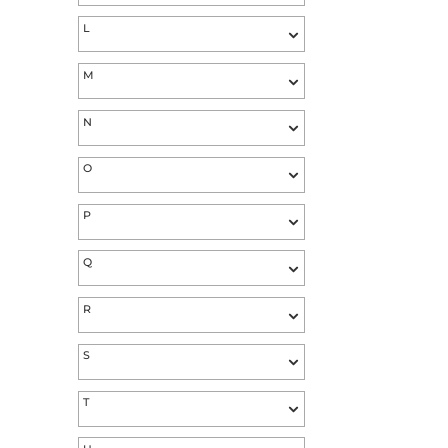
I
J
K
L
M
N
O
P
Q