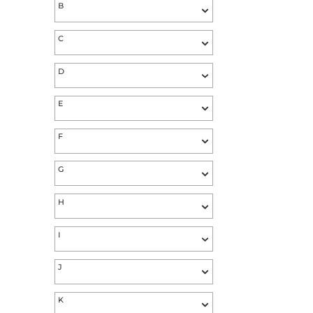
#
A
B
C
D
E
F
G
H