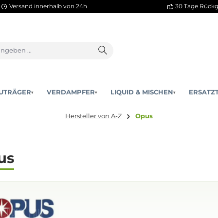
Versand innerhalb von 24h
AKKUTRÄGER
VERDAMPFER
LIQUID & MISCHEN
▾
▾
Hersteller von A-Z
Opus
Opus