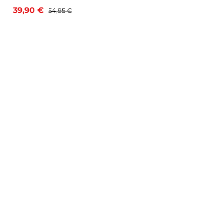
Opus
Opus BT-C3100 v2.2 Ladegerät
39,90 €
54,95 €