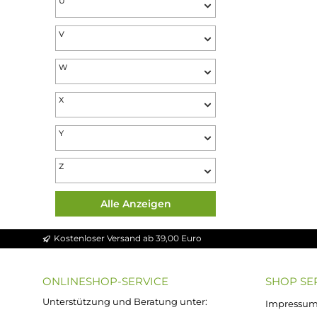
R
S
T
U
V
W
X
Y