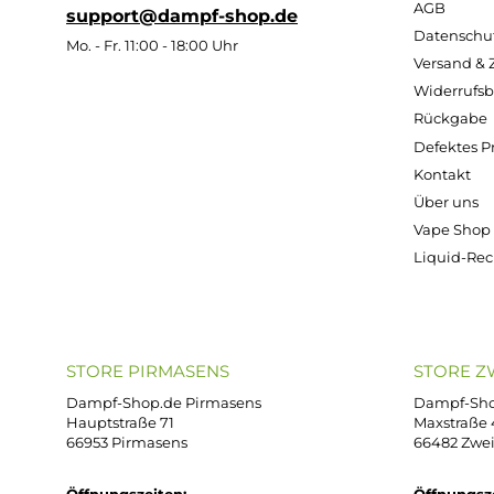
Z
Alle Anzeigen
Kostenloser Versand ab 39,00 Euro
ONLINESHOP-SERVICE
SH
Unterstützung und Beratung unter:
Imp
AG
support@dampf-shop.de
Dat
Mo. - Fr. 11:00 - 18:00 Uhr
Ver
Wid
Rüc
Def
Kon