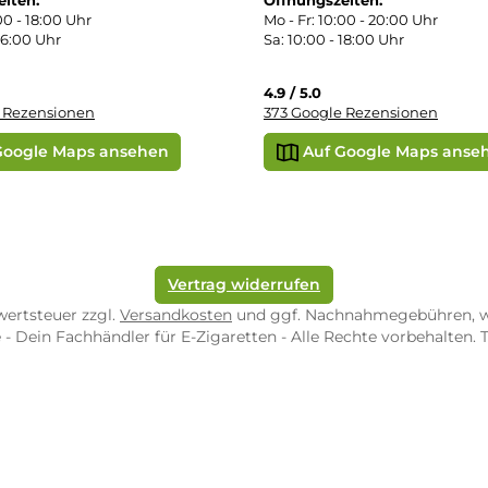
r uns
e Shop in Würzburg
uid-Rechner
ORE ZWEIBRÜCKEN
STORE TRIER
pf-Shop.de Zweibrücken
Dampf-Shop.de Tr
straße 4
Karl-Marx-Str. 59
82 Zweibrücken
54290 Trier
nungszeiten:
Öffnungszeiten:
 Fr: 10:00 - 18:00 Uhr
Mo - Fr: 10:00 - 2
10:00 - 16:00 Uhr
Sa: 10:00 - 18:00 
/ 5.0
4.9 / 5.0
 Google Rezensionen
373 Google Rezen