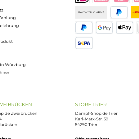
Versand innerhalb von 24h
OP SERVICE
ZAHLUNGS- U
ressum
B
iDEAL
Klarna R
enschutz
PAY WITH KLARNA
sand & Zahlung
errufsbelehrung
kgabe
Später bezahlen
Google
ektes Produkt
takt
SEPA Lastschrift