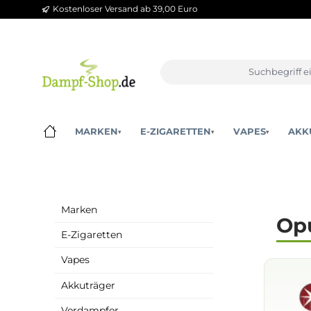
Kostenloser Versand ab 39,00 Euro
m Hauptinhalt springen
Zur Suche springen
Zur Hauptnavigation springen
MARKEN
E-ZIGARETTEN
VAPES
▾
▾
▾
Marken
E-Zigaretten
Vapes