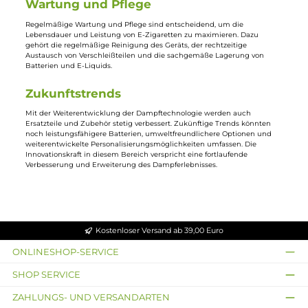
Coils/Verdampferköpfe
:
Diese sind das Herzstück des Verdampfers
und müssen regelmäßig ausgetauscht werden, um ein
gleichbleibend gutes Dampferlebnis zu gewährleisten. Sie sind in
verschiedenen Widerständen und Materialien verfügbar, um
unterschiedliche Dampfstile zu unterstützen.
Tanks/Pods
:
Der Tank ist der Behälter, der das E-Liquid aufnimmt.
Es gibt sie in verschiedenen Größen und Designs, einige sind
speziell für bestimmte Dampfmethoden wie MTL oder DL
konzipiert.
Batterien/Akkus
:
Die Lebensdauer und Leistung einer E-Zigarette
hängt stark von der Qualität der Batterien ab. Es ist wichtig,
kompatible und sichere Akkus zu verwenden.
Dichtungen und O-Ringe
:
Diese kleinen, aber wichtigen Teile
helfen, Leckagen zu verhindern und sorgen dafür, dass der
Verdampfer effizient funktioniert.
Nützliches Zubehör
Ladegeräte
:
Eine zuverlässige und schnelle Ladung ist
entscheidend. Spezielle E-Zigaretten-Ladegeräte bieten zusätzlich