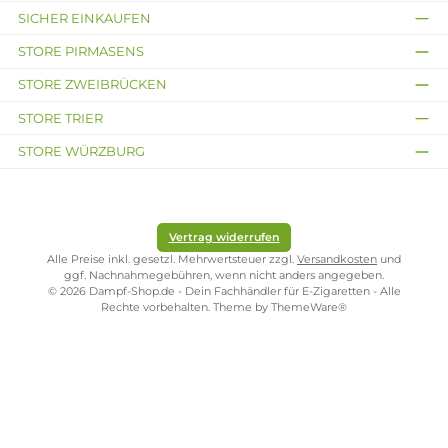
Sicherheitsmerkmale.
Schutzhüllen und Tragetaschen
:
Zum Schutz der E-Zigarette und
zum bequemen Transport.
Drip Tips/Mundstücke
:
Diese können ausgetauscht werden, um
das Dampferlebnis zu personalisieren, sowohl in Bezug auf das
Gefühl als auch auf die Ästhetik.
Werkzeuge für das Selbstwickeln
:
Für Dampfer, die ihre Coils selbs
bauen, sind Wickelhilfen, Scheren, Pinzetten und Schraubendrehe
unerlässlich.
Wartung und Pflege
Regelmäßige Wartung und Pflege sind entscheidend, um die
Lebensdauer und Leistung von E-Zigaretten zu maximieren. Dazu
gehört die regelmäßige Reinigung des Geräts, der rechtzeitige
Austausch von Verschleißteilen und die sachgemäße Lagerung von
Batterien und E-Liquids.
Zukunftstrends
Mit der Weiterentwicklung der Dampftechnologie werden auch