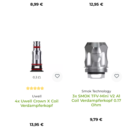
GeekVape
Uwell
3x GeekVape Wenax M1
4x Uwell Caliburn A3S
Ersatz-Pod 0.8 Ohm - Mit
Ersatz-Pods
Filter
8,99 €
12,95 €