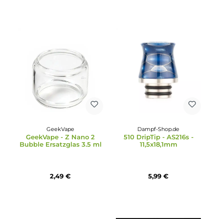
Smok Technology
Durchschnittliche Bewertung von 5 von 5 Sternen
3x SMOK TFV-Mini V2 A
Uwell
Coil Verdampferkopf 0.1
4x Uwell Crown X Coil
Ohm
Verdampferkopf
9,79 €
13,95 €