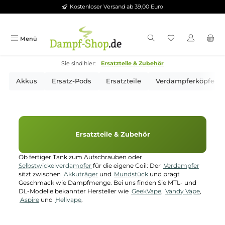
Kostenloser Versand ab 39,00 Euro
Zum Hauptinhalt springen
Menü
Sie sind hier:
Ersatzteile & Zubehör
Akkus
Ersatz-Pods
Ersatzteile
Verdampferk
Ersatzteile & Zubehör
Ob fertiger Tank zum Aufschrauben oder
Selbstwickelverdampfer
für die eigene Coil: Der
Verdampfer
sitzt zwischen
Akkuträger
und
Mundstück
und prägt
Geschmack wie Dampfmenge. Bei uns finden Sie MTL- und
DL-Modelle bekannter Hersteller wie
GeekVape
,
Vandy Vape
,
Aspire
und
Hellvape
.