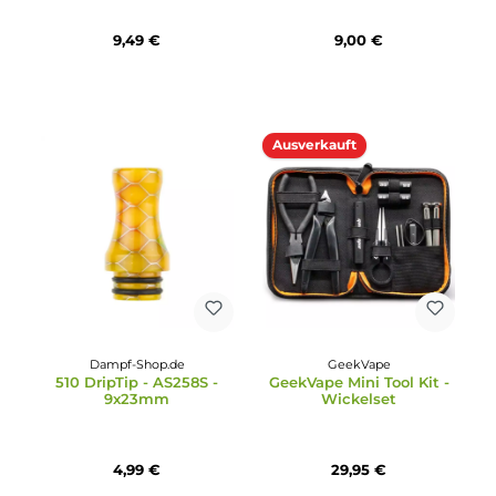
Dampf-Shop.de
Imist
810 DripTip - AS116SS -
Imist Gryphus Boiler
15,8x18mm
Steel Tank Kit
4,99 €
39,95 €
Ausverkauft
Ausverkauft
Vaporesso
OWL