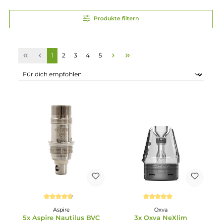
Produkte filtern
Seite
Seite
Seite
Seite
Seite
1
2
3
4
5