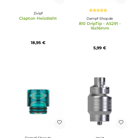
Dampf-Shop.de
Aspire
810 DripTip - AS235S -
Aspire Nautilus 3 Acryl
16x17mm
Ersatztank 2 ml
5,99 €
3,99 €
Zivipf