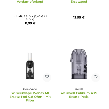
Durchschnittliche Bewertung von 4.7 von 5 Sternen
Durchschnittliche Bewertun
Aspire
Oxva
5x Aspire Nautilus BVC
3x Oxva NeXlim
Verdampferkopf
Ersatzpod
Inhalt:
5 Stück
(2,40 € / 1
12,95 €
Stück)
11,99 €