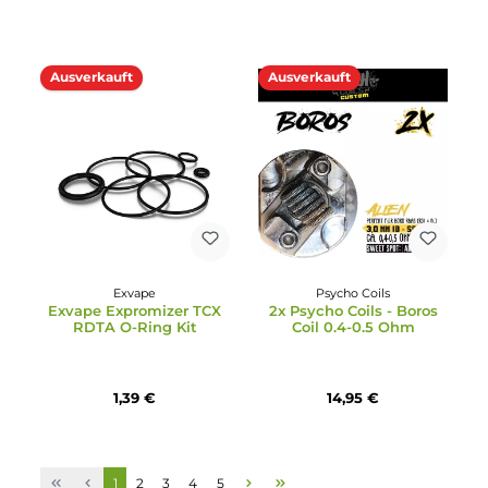
3x Vaporesso GTR M Coil
2x Owl Pro Ersatz-Pods
Verdampferkopf
9,49 €
9,00 €
Ausverkauft
Dampf-Shop.de
GeekVape
510 DripTip - AS258S -
GeekVape Mini Tool Kit 