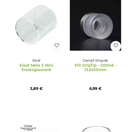
GeekVape
Dampf-Shop.de
GeekVape - Z Nano 2
510 DripTip - AS216s -
Bubble Ersatzglas 3.5 ml
11,5x18,1mm
2,49 €
5,99 €