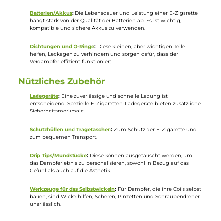
1,39 €
14,95 €
Seite
Seite
Seite
Seite
Seite
1
2
3
4
5
Ersatzteile und Zubehör für E-Zigaretten:
Erweiterung und Erhaltung des
Dampferlebnisses
Ersatzteile und Zubehör sind wesentliche Elemente für alle, die E-
Zigaretten nutzen. Sie ermöglichen es, das Dampferlebnis zu
personalisieren, die Leistung zu verbessern und die Lebensdauer der
Geräte zu verlängern. Von Coils und Tanks bis hin zu Akkus und
Ladegeräten – das richtige Zubehör kann entscheidend für ein
optimales Dampfen sein.
Wichtige Ersatzteile