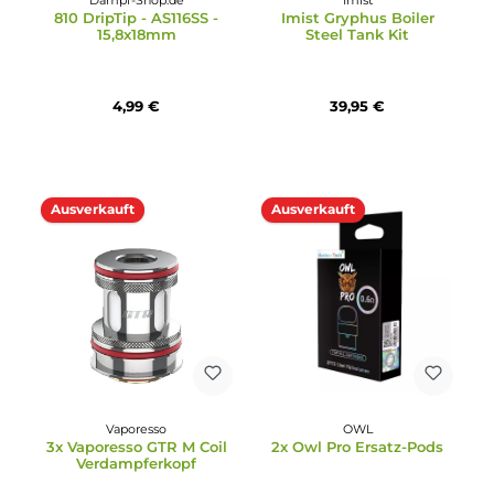
Durchschnittliche Bewertun
Clapton Heizdraht
Dampf-Shop.de
810 DripTip - AS291 -
16x16mm
18,95 €
5,99 €