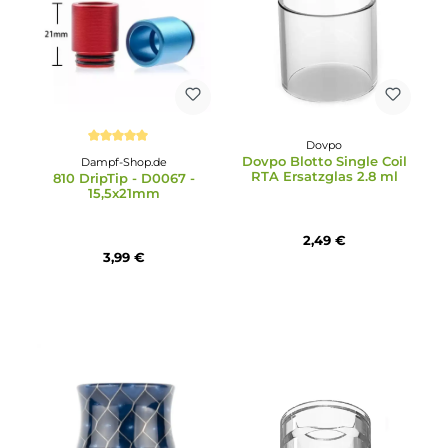
Eleaf
Dampf-Shop.de
Eleaf Melo 3 Mini
510 DripTip - D0045 -
Ersatzglastank
13,5x20mm
3,89 €
6,99 €