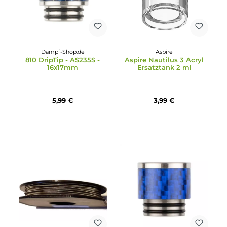
Dovpo
Durchschnittliche Bewertung von 5 von 5 Sternen
Dovpo Blotto Single Coi
Dampf-Shop.de
RTA Ersatzglas 2.8 ml
810 DripTip - D0067 -
15,5x21mm
2,49 €
3,99 €