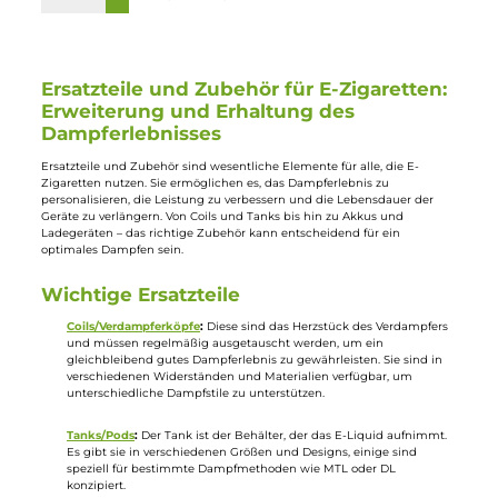
9x23mm
Wickelset
4,99 €
29,95 €
Ausverkauft
Ausverkauft
Exvape
Psycho Coils
Exvape Expromizer TCX
2x Psycho Coils - Boros
RDTA O-Ring Kit
Coil 0.4-0.5 Ohm