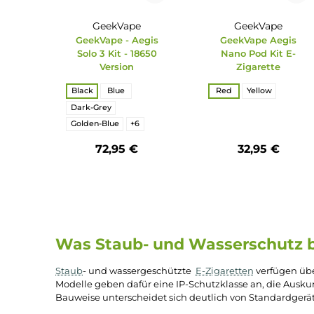
GeekVape
GeekVap
GeekVape - Aegis
GeekVape Ae
Solo 3 Kit - 18650
Nano Pod Kit
Version
Zigarette
auswählen
aus
Farbe
Farbe
Black
Blue
Red
Yellow
Dark-Grey
Golden-Blue
+
6
72,95 €
32,95 €
Produkt Anzahl: Gib den gewünschten Wert ein oder benu
Produkt Anzahl: Gi