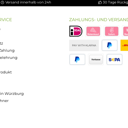
-Einstellung oder Akkuanzeige in der Regel unverändert zu 
e
en Pod-Systemen bis zu größeren Box-Mods mit entsprechende
hlbereich und Bauform, gemeinsam ist ihnen die zusätzliche 
ne gezielte Auswahl abseits der Standardmodelle.
Versand innerhalb von 24h
OP SERVICE
ZAHLUNGS- U
ressum
B
iDEAL
Klarna R
enschutz
PAY WITH KLARNA
sand & Zahlung