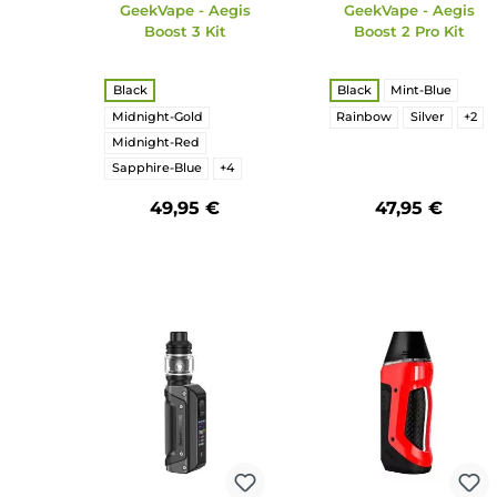
Durchschnittliche Bewertung von 5 von 5 S
Durchschnittli
GeekVape
GeekVap
GeekVape - Aegis
GeekVape - A
Boost 3 Kit
Boost 2 Pro 
auswählen
aus
Farbe
Farbe
Black
Black
Mint-Blu
Midnight-Gold
Rainbow
Silver
Midnight-Red
Sapphire-Blue
+
4
49,95 €
47,95 €
Produkt Anzahl: Gib den gewünschten Wert ein oder benu
Produkt Anzahl: Gi