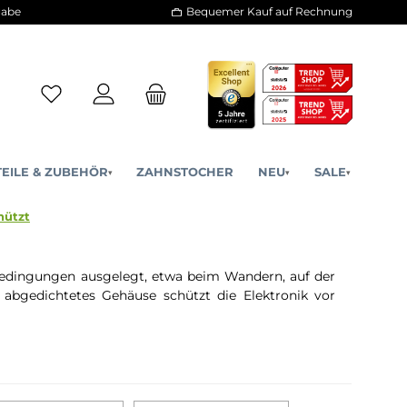
30 Tage Rückgabe
Bequemer Kauf a
ERSATZTEILE & ZUBEHÖR
ZAHNSTOCHER
NE
▾
▾
& Wassergeschützt
 unter rauen Bedingungen ausgelegt, etwa beim Wandern,
tsprechend abgedichtetes Gehäuse schützt die Elektr