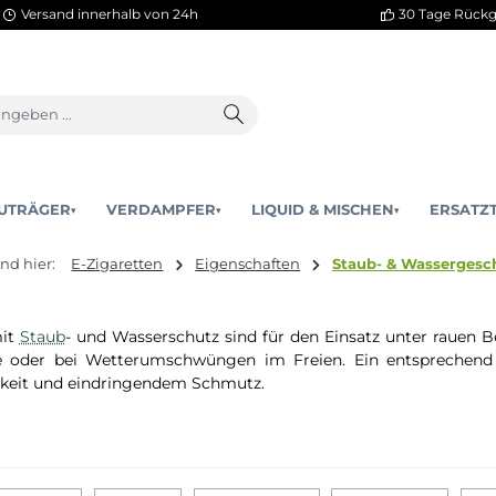
Versand innerhalb von 24h
AKKUTRÄGER
VERDAMPFER
LIQUID & MISCHEN
▾
▾
Sie sind hier:
E-Zigaretten
Eigenschaften
Staub- 
räte mit
Staub
- und Wasserschutz sind für den Einsatz
ustelle oder bei Wetterumschwüngen im Freien. Ein en
uchtigkeit und eindringendem Schmutz.