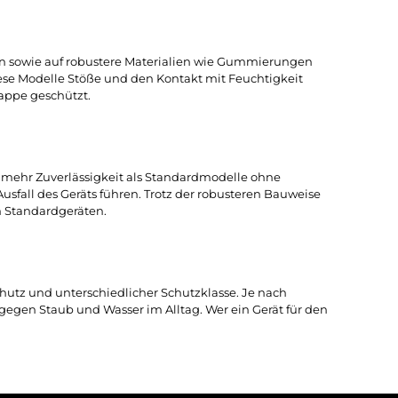
eit oder feine Partikel zur Elektronik im Inneren vordringen.
wasser, Staubeintrag oder kurzes Eintauchen ins Wasser. Dies
oder Staub ausgelegt ist.
 Gehäusefugen sowie auf robustere Materialien wie Gummie
dafür halten diese Modelle Stöße und den Kontakt mit Feuchti
 einer Gummiklappe geschützt.
se Geräteklasse mehr Zuverlässigkeit als Standardmodelle ohn
 gleich zum Ausfall des Geräts führen. Trotz der robusteren 