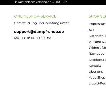
bleiben die technischen Funktionen wie Wattzahl
Auswahl in dieser Kategori
Die hier gelisteten Geräte reichen von kompakt
Modell unterscheiden sich Akkukapazität, Wattza
täglichen Einsatz im Freien sucht, findet hier ei
Kostenloser Versand ab 39,00 Euro
ONLINESHOP-SERVICE
SH
Unterstützung und Beratung unter:
Imp
AG
support@dampf-shop.de
Dat
Mo. - Fr. 11:00 - 18:00 Uhr
Ver