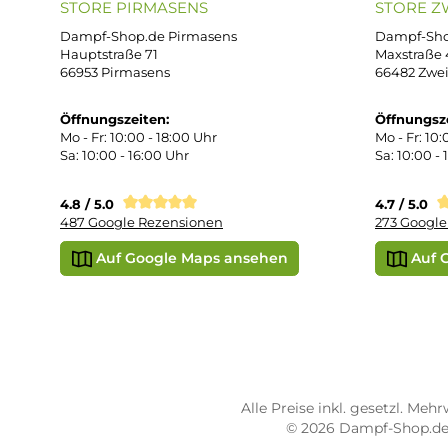
Wid
Rüc
Def
Kon
Übe
Vap
Liq
STORE PIRMASENS
ST
Dampf-Shop.de Pirmasens
Dam
Hauptstraße 71
Max
66953 Pirmasens
664
Öffnungszeiten:
Öff