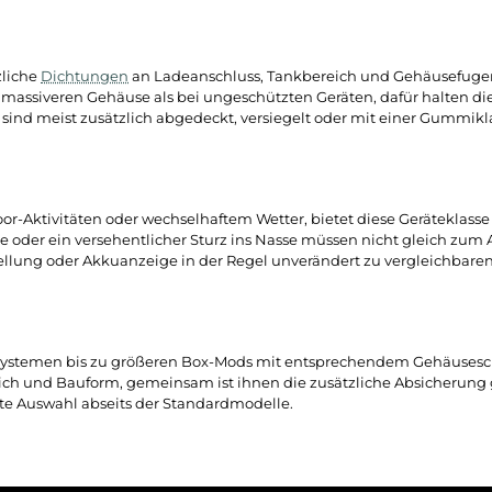
tz bedeutet
en über abgedichtete Gehäuse, die verhindern, dass Feuchtigk
 Auskunft über den Grad des Schutzes gibt, etwa gegen Spritz
dgeräten, deren Gehäuse in der Regel nicht auf Feuchtigkeit 
f zusätzliche
Dichtungen
an Ladeanschluss, Tankbereich und
nem etwas massiveren Gehäuse als bei ungeschützten Geräten, 
chlüsse sind meist zusätzlich abgedeckt, versiegelt oder mit
bei Outdoor-Aktivitäten oder wechselhaftem Wetter, bietet die
ustelle oder ein versehentlicher Sturz ins Nasse müssen nicht