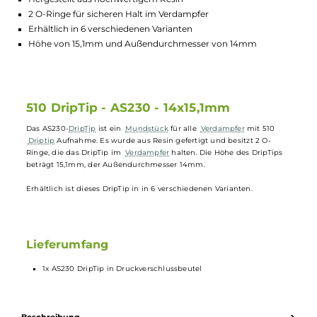
Lagerbestand in Filialen anzeigen
Highlights:
Passt auf alle Verdampfer mit 510 Driptip Aufnahme
Hergestellt aus hochwertigem Resin
2 O-Ringe für sicheren Halt im Verdampfer
Erhältlich in 6 verschiedenen Varianten
Höhe von 15,1mm und Außendurchmesser von 14mm
510 DripTip - AS230 - 14x15,1mm
Das AS230-
DripTip
ist ein
Mundstück
für alle
Verdampfer
mit 510
Driptip
Aufnahme. Es wurde aus Resin gefertigt und besitzt 2 O-
Ringe, die das DripTip im
Verdampfer
halten. Die Höhe des DripTips
beträgt 15,1mm, der Außendurchmesser 14mm.
Erhältlich ist dieses DripTip in in 6 verschiedenen Varianten.