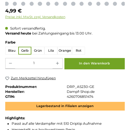
Regulärer Preis:
4,99 €
Preise inkl. MwSt. zzgl. Versandkosten
Sofort versandfertig.
Versand heute
bei Zahlungseingang bis 13:00 Uhr.
auswählen
Farbe
Blau
Gelb
Grün
Lila
Orange
Rot
Produkt Anzahl: Gib den gewünschten Wert ein oder benutze die Schaltflächen um die 
In den Warenkorb
Zum Merkzettel hinzufügen
Produktnummer:
DRP_AS230-GE
Hersteller:
Dampf-Shop.de
GTIN:
4260706851474