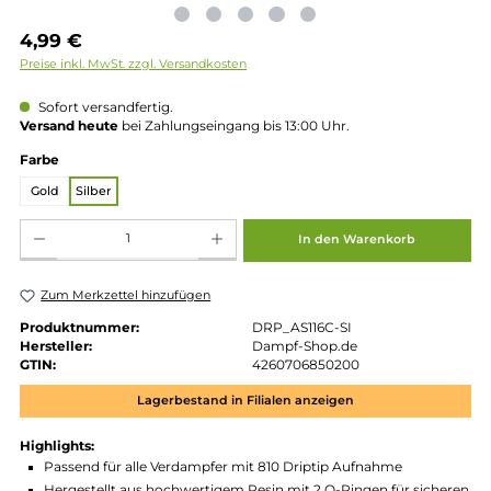
Regulärer Preis:
4,99 €
Preise inkl. MwSt. zzgl. Versandkosten
Sofort versandfertig.
Versand heute
bei Zahlungseingang bis 13:00 Uhr.
auswählen
Farbe
Gold
Silber
Produkt Anzahl: Gib den gewünschten Wert ein oder benutze die Schaltflächen um die 
In den Warenkorb
Zum Merkzettel hinzufügen
Produktnummer:
DRP_AS116C-SI
Hersteller:
Dampf-Shop.de
GTIN:
4260706850200