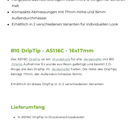
Lagerbestand in Filialen anzeigen
Highlights:
Passend für alle Verdampfer mit 810 Driptip Aufnahme
Hergestellt aus hochwertigem Resin mit 2 O-Ringen für sich
Halt
Kompakte Abmessungen mit 17mm Höhe und 16mm
Außendurchmesser
Erhältlich in 2 verschiedenen Varianten für individuellen Loo
810 DripTip - AS116C - 16x17mm
Das AS116C-
DripTip
ist ein
Mundstück
für alle
Verdampfer
mit 810
Driptip
Aufnahme. Es wurde aus Resin gefertigt und besitzt 2 O-
Ringe, die das DripTip im
Verdampfer
halten. Die Höhe des DripTips
beträgt 17mm, der Außendurchmesser 16mm.
Erhältlich ist dieses DripTip in in 2 verschiedenen Varianten.