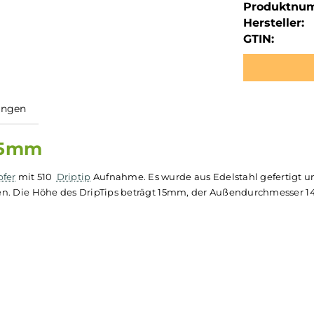
Produktnu
Hersteller:
GTIN:
ewertungen
4,7x15mm
erdampfer
mit 510
Driptip
Aufnahme. Es wurde aus Edelstah
er
halten. Die Höhe des DripTips beträgt 15mm, der Außen