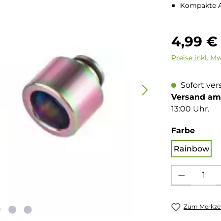
Kompakte 
Regulärer Pre
4,99 €
Preise inkl. M
Sofort ver
Versand am 
13:00 Uhr.
auswä
Farbe
Rainbow
Produkt Anzahl: 
Zum Merkzet