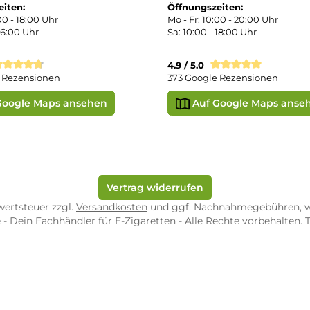
r uns
e Shop in Würzburg
uid-Rechner
ORE ZWEIBRÜCKEN
STORE TRIER
pf-Shop.de Zweibrücken
Dampf-Shop.de Tr
straße 4
Karl-Marx-Str. 59
82 Zweibrücken
54290 Trier
nungszeiten:
Öffnungszeiten:
 Fr: 10:00 - 18:00 Uhr
Mo - Fr: 10:00 - 2
10:00 - 16:00 Uhr
Sa: 10:00 - 18:00 
/ 5.0
4.9 / 5.0
 Google Rezensionen
373 Google Rezen