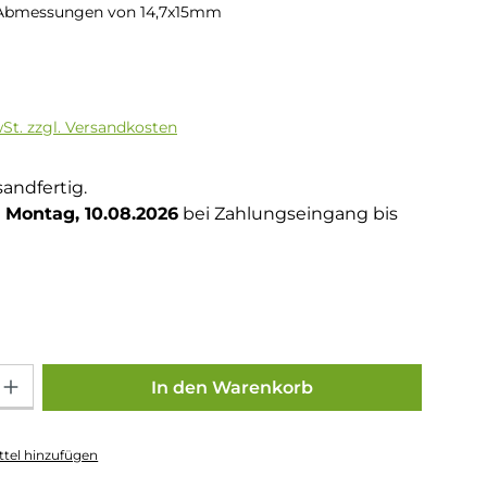
Abmessungen von 14,7x15mm
is:
wSt. zzgl. Versandkosten
sandfertig.
Montag, 10.08.2026
bei Zahlungseingang bis
hlen
Gib den gewünschten Wert ein oder benutze die Schaltflächen um die Anza
In den Warenkorb
tel hinzufügen