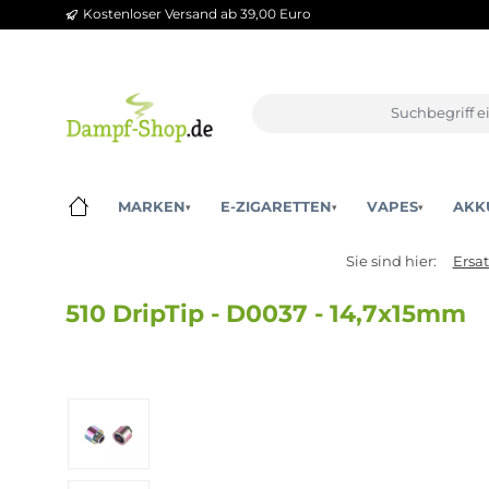
Kostenloser Versand ab 39,00 Euro
m Hauptinhalt springen
Zur Suche springen
Zur Hauptnavigation springen
MARKEN
E-ZIGARETTEN
VAPES
▾
▾
▾
Sie sind hier:
510 DripTip - D0037 - 14,7x1
Bildergalerie überspringen