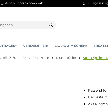
Versand innerhalb von 24h
AKKUTRÄGER
VERDAMPFER
LIQUID & MISCHEN
▾
▾
5
Ersatzteile & Zubehör
Ersatzteile
Mundstücke
5mm
Passend für
Hergestellt
2 O-Ringe s