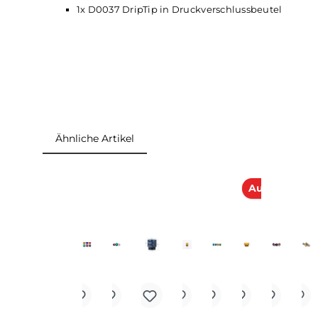
Erhältlich ist dieses DripTip in einer Ausführung
Lieferumfang
1x D0037 DripTip in Druckverschlussbeutel
Ähnliche Artikel
Produktgalerie überspringen
Ausver