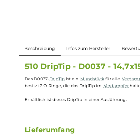
Beschreibung
Infos zum Hersteller
B
510 DripTip - D0037 - 1
Das D0037-
DripTip
ist ein
Mundstück
für alle
V
besitzt 2 O-Ringe, die das DripTip im
Verdampf