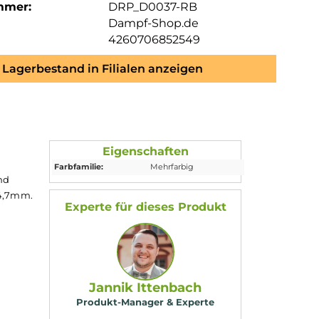
mmer:
DRP_D0037-RB
Dampf-Shop.de
4260706852549
Lagerbestand in Filialen anzeigen
Eigenschaften
Farbfamilie:
Mehrfarbig
l gefertigt und
durchmesser 14,7mm.
Experte für dieses Produk