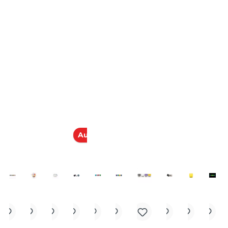
.
kauft
Ausverkauft