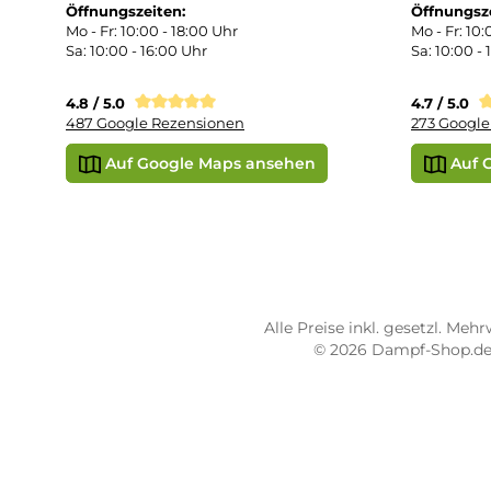
Übe
Vap
Liq
STORE PIRMASENS
ST
Dampf-Shop.de Pirmasens
Dam
Hauptstraße 71
Max
66953 Pirmasens
664
Öffnungszeiten:
Öff
Mo - Fr: 10:00 - 18:00 Uhr
Mo -
Sa: 10:00 - 16:00 Uhr
Sa: 
4.8 / 5.0
4.7 
487 Google Rezensionen
273