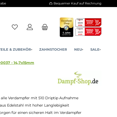
30 Tage Rückgabe
Bequemer Kauf a
ERSATZTEILE & ZUBEHÖR
ZAHNSTOCHER
NE
▾
▾
10 DripTip - D0037 - 14,7x15mm
 alle Verdampfer mit 510 Driptip Aufnahme
 aus Edelstahl mit hoher Langlebigkeit
orgen für einen sicheren Halt im Verdampfer