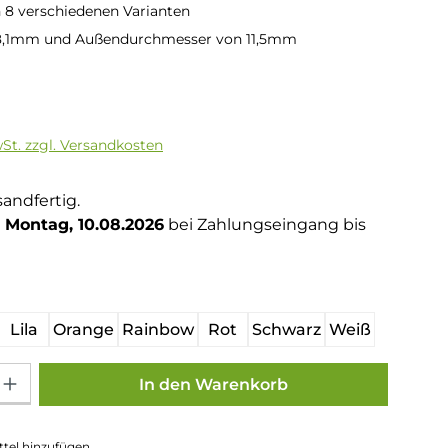
in 8 verschiedenen Varianten
8,1mm und Außendurchmesser von 11,5mm
is:
wSt. zzgl. Versandkosten
sandfertig.
Montag, 10.08.2026
bei Zahlungseingang bis
hlen
Lila
Orange
Rainbow
Rot
Schwarz
Weiß
Gib den gewünschten Wert ein oder benutze die Schaltflächen um die Anza
In den Warenkorb
tel hinzufügen