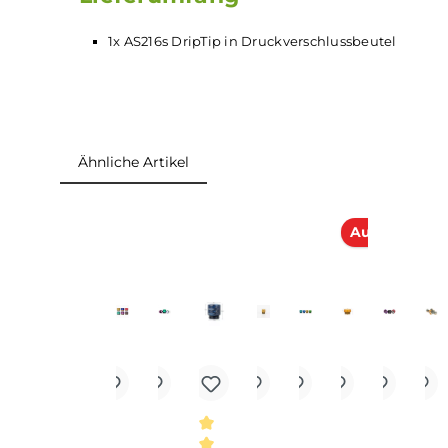
Erhältlich ist dieses DripTip in in 8 verschieden
Lieferumfang
1x AS216s DripTip in Druckverschlussbeutel
Ähnliche Artikel
Produktgalerie überspringen
Ausver