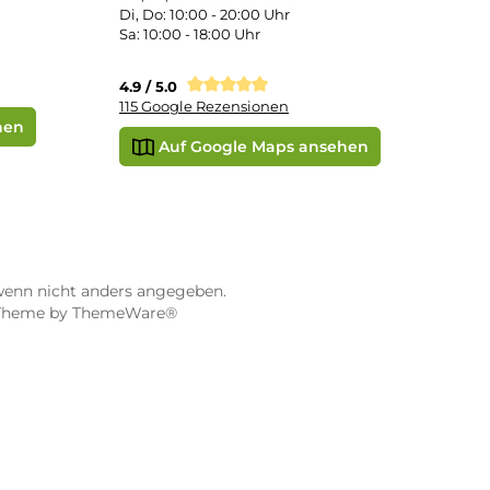
STORE WÜRZBURG
ier
Dampf-Shop.de Würzburg
Gerberstraße 11
97070 Würzburg
Öffnungszeiten:
0:00 Uhr
Mo, Mi, Fr: 10:00 - 18:00 Uhr
Uhr
Di, Do: 10:00 - 20:00 Uhr
Sa: 10:00 - 18:00 Uhr
sionen
4.9 / 5.0
115 Google Rezensionen
e Maps ansehen
Auf Google Maps anse