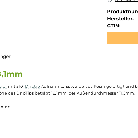
Produktnu
Hersteller:
GTIN:
ewertungen
1,5x18,1mm
erdampfer
mit 510
Driptip
Aufnahme. Es wurde aus Resin gef
 Die Höhe des DripTips beträgt 18,1mm, der Außendurchme