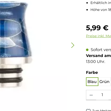
Erhältlich 
Höhe von 1
Regulärer Pre
5,99 €
Preise inkl. M
Sofort ver
Versand am 
13:00 Uhr.
auswä
Farbe
Blau
Grün
Produkt Anzahl: 
Zum Merkzet