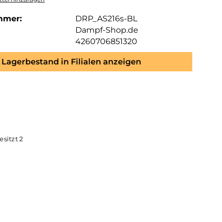
mmer:
DRP_AS216s-BL
Dampf-Shop.de
4260706851320
Lagerbestand in Filialen anzeigen
ertigt und besitzt 2
sser 11,5mm.