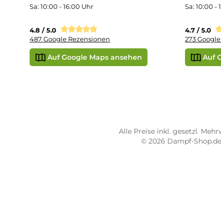
Vap
Liq
STORE PIRMASENS
ST
Dampf-Shop.de Pirmasens
Dam
Hauptstraße 71
Max
66953 Pirmasens
664
Öffnungszeiten:
Öff
Mo - Fr: 10:00 - 18:00 Uhr
Mo -
Sa: 10:00 - 16:00 Uhr
Sa: 
4.8 / 5.0
4.7 
487 Google Rezensionen
273
Auf Google Maps ansehen