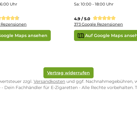
e Shop in Würzburg
uid-Rechner
ORE ZWEIBRÜCKEN
STORE TRIER
pf-Shop.de Zweibrücken
Dampf-Shop.de Tr
straße 4
Karl-Marx-Str. 59
82 Zweibrücken
54290 Trier
nungszeiten:
Öffnungszeiten:
 Fr: 10:00 - 18:00 Uhr
Mo - Fr: 10:00 - 2
10:00 - 16:00 Uhr
Sa: 10:00 - 18:00 
/ 5.0
4.9 / 5.0
 Google Rezensionen
373 Google Rezen
Auf Google Maps ansehen
Auf Googl