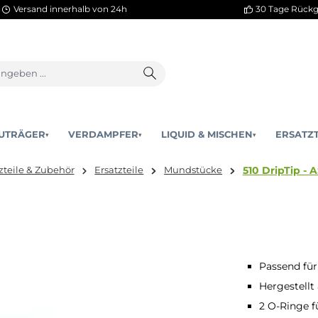
Versand innerhalb von 24h
AKKUTRÄGER
VERDAMPFER
LIQUID & MISCHEN
▾
▾
51
Ersatzteile & Zubehör
Ersatzteile
Mundstücke
,1mm
Passend für
Hergestellt
2 O-Ringe f