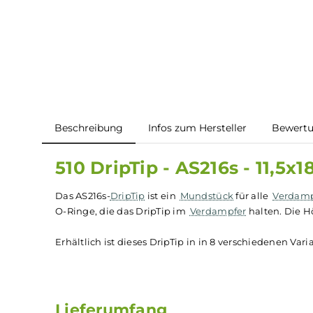
Beschreibung
Infos zum Hersteller
B
510 DripTip - AS216s - 1
Das AS216s-
DripTip
ist ein
Mundstück
für alle
V
O-Ringe, die das DripTip im
Verdampfer
halten.