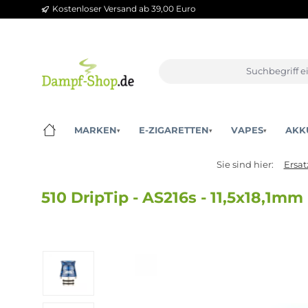
Kostenloser Versand ab 39,00 Euro
m Hauptinhalt springen
Zur Suche springen
Zur Hauptnavigation springen
MARKEN
E-ZIGARETTEN
VAPES
▾
▾
▾
Sie sind hier:
510 DripTip - AS216s - 11,5x18
Bildergalerie überspringen