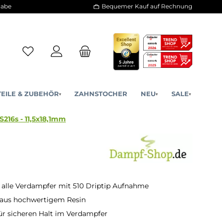
30 Tage Rückgabe
Bequemer Kauf a
ERSATZTEILE & ZUBEHÖR
ZAHNSTOCHER
NE
▾
▾
0 DripTip - AS216s - 11,5x18,1mm
 alle Verdampfer mit 510 Driptip Aufnahme
 aus hochwertigem Resin
ür sicheren Halt im Verdampfer