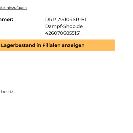
tel hinzufügen
mmer:
DRP_AS104SR-BL
Dampf-Shop.de
4260706855151
Lagerbestand in Filialen anzeigen
efertigt und besitzt