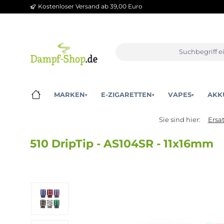
Kostenloser Versand ab 39,00 Euro
m Hauptinhalt springen
Zur Suche springen
Zur Hauptnavigation springen
MARKEN
E-ZIGARETTEN
VAPES
▾
▾
▾
Sie sind hier:
510 DripTip - AS104SR - 11x1
Bildergalerie überspringen