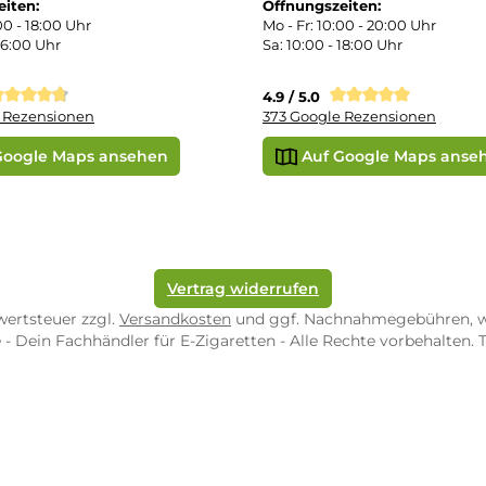
r uns
e Shop in Würzburg
uid-Rechner
ORE ZWEIBRÜCKEN
STORE TRIER
pf-Shop.de Zweibrücken
Dampf-Shop.de Tr
straße 4
Karl-Marx-Str. 59
82 Zweibrücken
54290 Trier
nungszeiten:
Öffnungszeiten:
 Fr: 10:00 - 18:00 Uhr
Mo - Fr: 10:00 - 2
10:00 - 16:00 Uhr
Sa: 10:00 - 18:00 
/ 5.0
4.9 / 5.0
 Google Rezensionen
373 Google Rezen