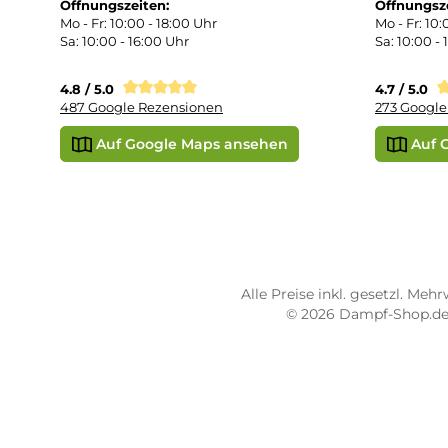
Übe
Vap
Liq
STORE PIRMASENS
ST
Dampf-Shop.de Pirmasens
Dam
Hauptstraße 71
Max
66953 Pirmasens
664
Öffnungszeiten:
Öff
Mo - Fr: 10:00 - 18:00 Uhr
Mo -
Sa: 10:00 - 16:00 Uhr
Sa: 
4.8 / 5.0
4.7 
487 Google Rezensionen
273