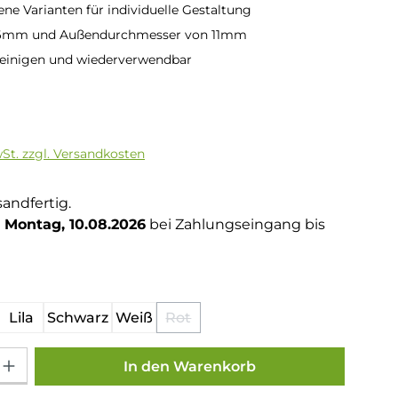
ene Varianten für individuelle Gestaltung
16mm und Außendurchmesser von 11mm
reinigen und wiederverwendbar
is:
wSt. zzgl. Versandkosten
sandfertig.
Montag, 10.08.2026
bei Zahlungseingang bis
hlen
Lila
Schwarz
Weiß
Rot
(Diese Option ist zurzeit nicht ver
Gib den gewünschten Wert ein oder benutze die Schaltflächen um die Anza
In den Warenkorb