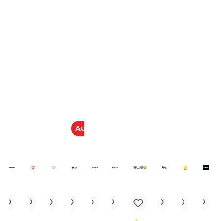
n. Die Höhe des DripTips beträgt 16mm, der Außendurchme
en Varianten.
el
kauft
Ausverkauft