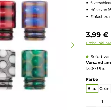
6 verschied
Höhe von 
Einfach zu 
Regulärer Pre
3,99 €
Preise inkl. M
Sofort ver
Versand am 
13:00 Uhr.
auswä
Farbe
Blau
Grün
Produkt Anzahl: 