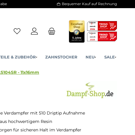
30 Tage Rückgabe
Bequemer Kauf a
ERSATZTEILE & ZUBEHÖR
ZAHNSTOCHER
NE
▾
▾
10 DripTip - AS104SR - 11x16mm
lle Verdampfer mit 510 Driptip Aufnahme
 aus hochwertigem Resin
orgen für sicheren Halt im Verdampfer