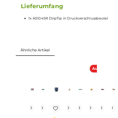
2 O-Ringe, die das DripTip im
Verdampfer
halte
Erhältlich ist dieses DripTip in in 6 verschieden
Lieferumfang
1x AS104SR DripTip in Druckverschlussbeut
Ähnliche Artikel
Produktgalerie überspringen
Ausver