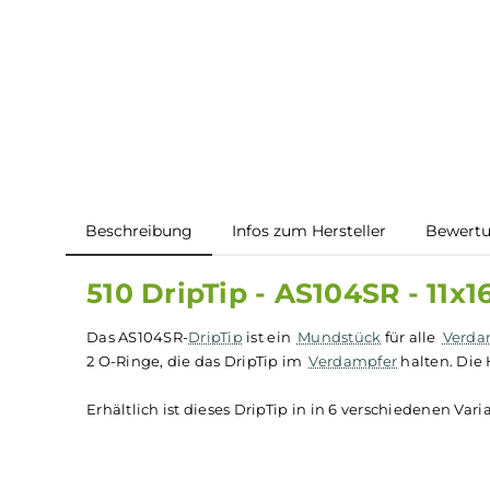
Beschreibung
Infos zum Hersteller
B
510 DripTip - AS104SR -
Das AS104SR-
DripTip
ist ein
Mundstück
für alle