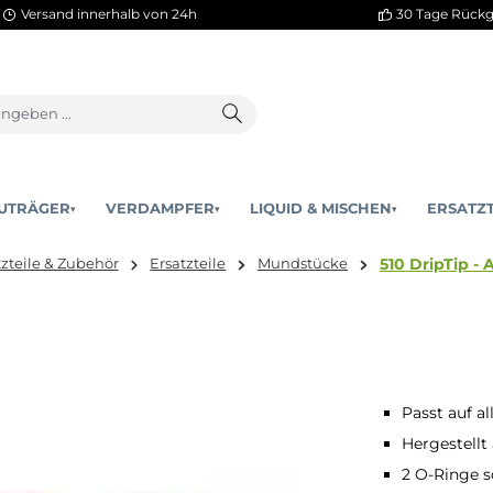
Versand innerhalb von 24h
AKKUTRÄGER
VERDAMPFER
LIQUID & MISCHEN
▾
▾
5
Ersatzteile & Zubehör
Ersatzteile
Mundstücke
6mm
Passt auf a
Hergestellt
2 O-Ringe s