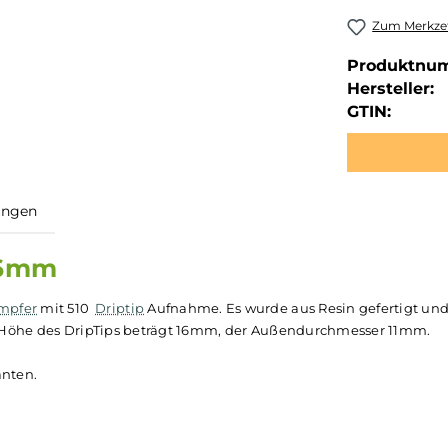
Zum Merkzet
Produktnu
Hersteller:
GTIN:
ewertungen
 11x16mm
Verdampfer
mit 510
Driptip
Aufnahme. Es wurde aus Resin g