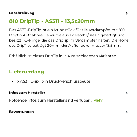
Lieferumfang
1x AS311 DripTip in Druckverschlussbeutel
Beschreibung
810 DripTip - AS311 - 13,5x20mm
Das AS311-DripTip ist ein Mundstück für alle Verdampfer mit 81
Driptip Aufnahme. Es wurde aus Edelstahl / Resin gefertigt un
besitzt 1 O-Ringe, die das DripTip im Verdampfer halten. Die H
des DripTips beträgt 20mm, der Außendurchmesser 13,5mm.
Erhältlich ist dieses DripTip in in 4 verschiedenen Varianten.
Lieferumfang
1x AS311 DripTip in Druckverschlussbeutel