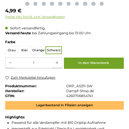
Regulärer Preis:
4,99 €
Preise inkl. MwSt. zzgl. Versandkosten
Sofort versandfertig.
Versand heute
bei Zahlungseingang bis 13:00 Uhr.
auswählen
Farbe
Grau
Klar
Orange
Schwarz
Produkt Anzahl: Gib den gewünschten Wert ein oder benutze die Schaltflächen um die 
In den Warenkorb
Zum Merkzettel hinzufügen
Produktnummer:
DRP_AS311-SW
Hersteller:
Dampf-Shop.de
GTIN:
4260706854741