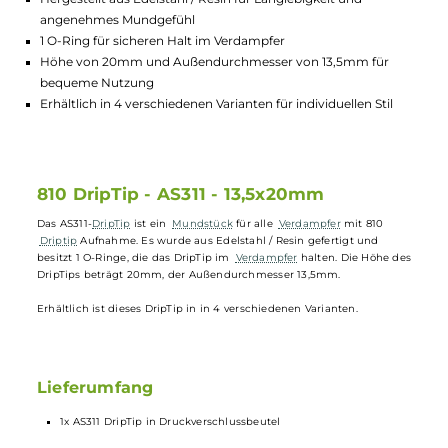
Lagerbestand in Filialen anzeigen
Highlights:
Passend für alle Verdampfer mit 810 Driptip Aufnahme
Hergestellt aus Edelstahl / Resin für Langlebigkeit und
angenehmes Mundgefühl
1 O-Ring für sicheren Halt im Verdampfer
Höhe von 20mm und Außendurchmesser von 13,5mm für
bequeme Nutzung
Erhältlich in 4 verschiedenen Varianten für individuellen Stil
810 DripTip - AS311 - 13,5x20mm
Das AS311-
DripTip
ist ein
Mundstück
für alle
Verdampfer
mit 810
Driptip
Aufnahme. Es wurde aus Edelstahl / Resin gefertigt und
besitzt 1 O-Ringe, die das DripTip im
Verdampfer
halten. Die Höhe d
DripTips beträgt 20mm, der Außendurchmesser 13,5mm.
Erhältlich ist dieses DripTip in in 4 verschiedenen Varianten.