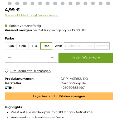
Regulärer Preis:
4,99 €
Preise inkl. MwSt. zzgl. Versandkosten
Sofort versandfertig.
Versand morgen
bei Zahlungseingang bis 13:00 Uhr.
auswählen
Farbe
Blau
Gelb
Lila
Rot
Weiß
Dunkelblau
Grün
Schwa
(Diese Option ist zurzeit ni
(Diese Option 
(Di
Produkt Anzahl: Gib den gewünschten Wert ein oder benutze die Schaltflächen um die 
In den Warenkorb
Zum Merkzettel hinzufügen
Produktnummer:
DRP_AS116SS-RO
Hersteller:
Dampf-Shop.de
GTIN:
4260706854901