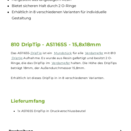
Lagerbestand in Filialen anzeigen
Highlights:
Passt auf alle Verdampfer mit 810 Driptip Aufnahme
Hergestellt aus langlebigem Resin
Bietet sicheren Halt durch 2 O-Ringe
Erhältlich in 8 verschiedenen Varianten für individuelle
Gestaltung
810 DripTip - AS116SS - 15,8x18mm
Das AS116SS-
DripTip
ist ein
Mundstück
für alle
Verdampfer
mit 810
Driptip
Aufnahme. Es wurde aus Resin gefertigt und besitzt 2 O-
Ringe, die das DripTip im
Verdampfer
halten. Die Höhe des DripTips
beträgt 18mm, der Außendurchmesser 15,8mm.
Erhältlich ist dieses DripTip in in 8 verschiedenen Varianten.