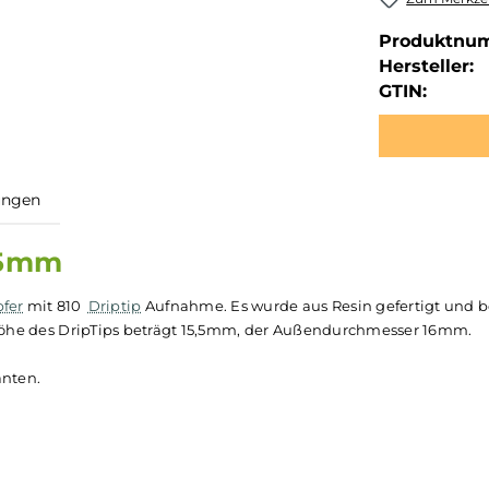
Produktnu
Hersteller:
GTIN:
ewertungen
6x15,5mm
erdampfer
mit 810
Driptip
Aufnahme. Es wurde aus Resin gef
. Die Höhe des DripTips beträgt 15,5mm, der Außendurchm