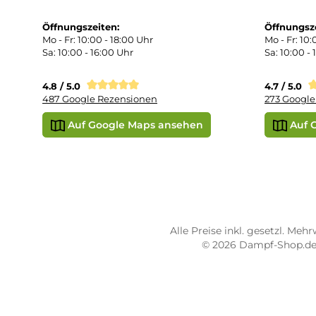
Kon
Übe
Vap
Liq
STORE PIRMASENS
ST
Dampf-Shop.de Pirmasens
Dam
Hauptstraße 71
Max
66953 Pirmasens
664
Öffnungszeiten:
Öff
Mo - Fr: 10:00 - 18:00 Uhr
Mo -
Sa: 10:00 - 16:00 Uhr
Sa: 
4.8 / 5.0
4.7 