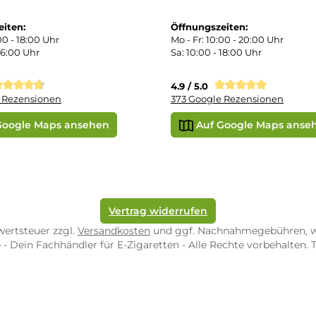
takt
SEPA Lastschrift
r uns
e Shop in Würzburg
uid-Rechner
ORE ZWEIBRÜCKEN
STORE TRIER
pf-Shop.de Zweibrücken
Dampf-Shop.de Tr
straße 4
Karl-Marx-Str. 59
82 Zweibrücken
54290 Trier
nungszeiten:
Öffnungszeiten:
 Fr: 10:00 - 18:00 Uhr
Mo - Fr: 10:00 - 2
10:00 - 16:00 Uhr
Sa: 10:00 - 18:00 
/ 5.0
4.9 / 5.0