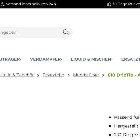
Versand innerhalb von 24h
AKKUTRÄGER
VERDAMPFER
LIQUID & MISCHEN
▾
▾
8
Ersatzteile & Zubehör
Ersatzteile
Mundstücke
mm
Passend für
Hergestell
2 O-Ringe s