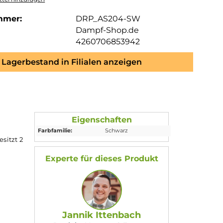
mmer:
DRP_AS204-SW
Dampf-Shop.de
4260706853942
Lagerbestand in Filialen anzeigen
Eigenschaften
Farbfamilie:
Schwarz
ertigt und besitzt 2
esser 16mm.