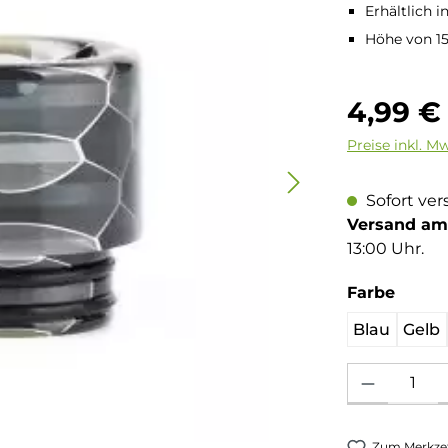
Erhältlich i
Höhe von 1
Regulärer Pre
4,99 €
Preise inkl. M
Sofort ver
Versand am 
13:00 Uhr.
auswä
Farbe
Blau
Gelb
Produkt Anzahl: 
Zum Merkzet