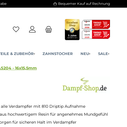
30 Tage Rückgabe
Bequemer Kauf a
ERSATZTEILE & ZUBEHÖR
ZAHNSTOCHER
NE
▾
▾
10 DripTip - AS204 - 16x15,5mm
 alle Verdampfer mit 810 Driptip Aufnahme
t aus hochwertigem Resin für angenehmes Mundgefühl
orgen für sicheren Halt im Verdampfer