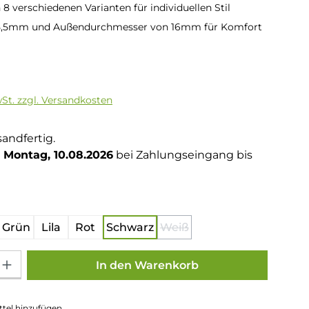
n 8 verschiedenen Varianten für individuellen Stil
5,5mm und Außendurchmesser von 16mm für Komfort
is:
wSt. zzgl. Versandkosten
sandfertig.
Montag, 10.08.2026
bei Zahlungseingang bis
hlen
Grün
Lila
Rot
Schwarz
Weiß
(Diese Option ist zurzeit ni
Gib den gewünschten Wert ein oder benutze die Schaltflächen um die Anza
In den Warenkorb
tel hinzufügen