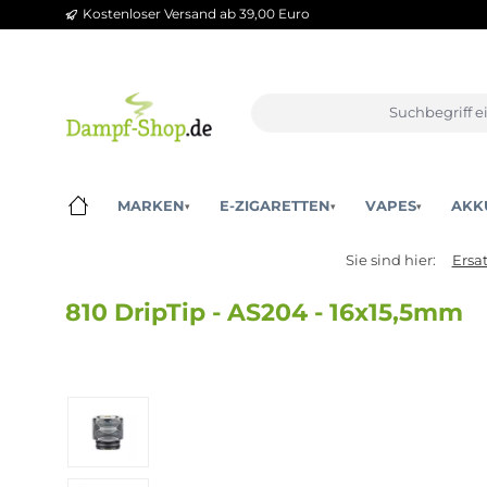
Kostenloser Versand ab 39,00 Euro
m Hauptinhalt springen
Zur Suche springen
Zur Hauptnavigation springen
MARKEN
E-ZIGARETTEN
VAPES
▾
▾
▾
Sie sind hier:
810 DripTip - AS204 - 16x15,5
Bildergalerie überspringen