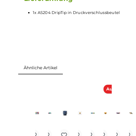
Erhältlich ist dieses DripTip in in 8 verschieden
Lieferumfang
1x AS204 DripTip in Druckverschlussbeutel
Ähnliche Artikel