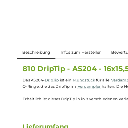
Beschreibung
Infos zum Hersteller
B
810 DripTip - AS204 - 1
Das AS204-
DripTip
ist ein
Mundstück
für alle
V
O-Ringe, die das DripTip im
Verdampfer
halten