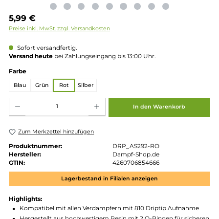
Regulärer Preis:
5,99 €
Preise inkl. MwSt. zzgl. Versandkosten
Sofort versandfertig.
Versand heute
bei Zahlungseingang bis 13:00 Uhr.
auswählen
Farbe
Blau
Grün
Rot
Silber
Produkt Anzahl: Gib den gewünschten Wert ein oder benutze die Schaltflächen um die 
In den Warenkorb
Zum Merkzettel hinzufügen
Produktnummer:
DRP_AS292-RO
Hersteller:
Dampf-Shop.de
GTIN:
4260706854666