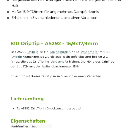
Lagerbestand in Filialen anzeigen
Highlights:
Kompatibel mit allen Verdampfern mit 810 Driptip Aufnahm
Hergestellt aus hochwertigem Resin mit 2 O-Ringen für sich
Halt
Maße: 15,9x17,9mm für angenehmes Dampferlebnis
Erhältlich in 5 verschiedenen attraktiven Varianten
810 DripTip - AS292 - 15,9x17,9mm
Das AS292-
DripTip
ist ein
Mundstück
für alle
Verdampfer
mit 810
Driptip
Aufnahme. Es wurde aus Resin gefertigt und besitzt 2 O-
Ringe, die das DripTip im
Verdampfer
halten. Die Höhe des DripTips
beträgt 17,9mm, der Außendurchmesser 15,9mm.
Erhältlich ist dieses DripTip in in 5 verschiedenen Varianten.