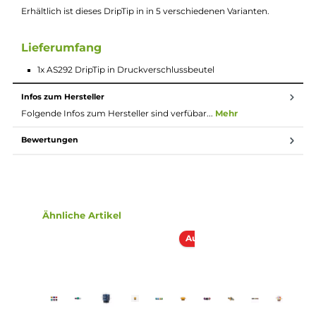
Beschreibung
810 DripTip - AS292 - 15,9x17,9mm
Das AS292-DripTip ist ein Mundstück für alle Verdampfer mit 8
Driptip Aufnahme. Es wurde aus Resin gefertigt und besitzt 2 
Ringe, die das DripTip im Verdampfer halten. Die Höhe des
DripTips beträgt 17,9mm, der Außendurchmesser 15,9mm.
Erhältlich ist dieses DripTip in in 5 verschiedenen Varianten.
Lieferumfang
1x AS292 DripTip in Druckverschlussbeutel
Infos zum Hersteller
Folgende Infos zum Hersteller sind verfübar...
Mehr
Bewertungen