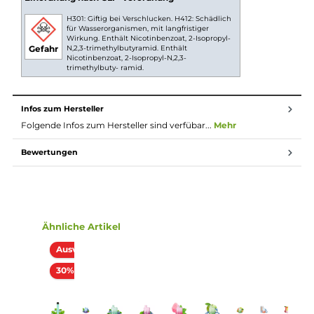
taschenfreundlich
Ansprechende und griffige Kunststoff-Oberfläche mit
kristallklarem Finish
Stylische Multi-Ton Farbvarianten
Integrierte 550 mAh Batterie
Integrierte Zugautomatik
Keine Einstellungen erforderlich
QUAQ Technologie mit innovativer Mesh Coil Struktur un
speziellem, antibakteriellen Trägermaterial für noch
intensiveren Geschmack und verbesserte Dampfprodukti
Befüllt mit 2.0 ml Nikotinsalz-Liquid
Lippenfreundlich geformtes Entenschnabel-Mundstück
Nicht veränderbare Luftführung für das klassische Mund-z
Lunge (MTL) Dampfen
Zugverhalten nahe einer echten Zigarette
Lieferumfang
1x Lost Mary QM600 CP Einweg E-Zigarette - Blueberry So
Raspberry 20mg/ml