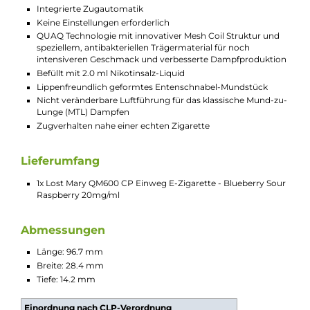
geben, ist “Blueberry Sour Raspberry“ goldrichtig!
Hier treffen reife und süß-säuerliche Blaubeeren mit
ihren dezent erdigen Noten auf sommerliche
Himbeeren und deren verführerische Süße. Doch
damit nicht genug, denn das fruchtige
Geschmackserlebnis wird nun noch mit einer
Extraportion spritziger Säure abgerundet, die
“Blueberry Sour Raspberry“ zu einem absolut
belebenden Dampfgenuss macht, der die
Geschmacksknospen mit jedem Zug wachkitzelt. Wie
alle Elfbar Produkte durchläuft auch dieses Liquid
strenge Qualitätskontrollen, um das markentypische,
intensive Geschmackserlebnis zu garantieren. Nach
Verbrauch des Liquids wird das gesamte System
einfach und sicher entsorgt und kann durch ein neues
ersetzt werden.
Technische Daten
Moderne Einweg e-Zigarette (Disposable) im ergonomisc
Stick-Design
Extrem kompakt, leicht und schlank und somit sehr