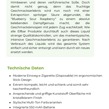
Dampferlebnis zu beginnen. Der Luftstrom ist optimal
für ein Mund-zu-Lunge (MTL) Dampfen abgestimmt,
das den Zug einer herkömmlichen Zigarette
nachempfindet – ideal für Umsteiger. Die integrierte
550 mAh Batterie versorgt das 2.0 ml Liquid
ausreichend mit Energie, um es in dichten Dampf zu
transformieren. Durch die innovative QUAQ
Technologie und das antibakterielle Trägermaterial
wird das Liquid optimal verdampft, was einen
intensiven Geschmack und dichten, weichen Dampf
garantiert. Ein LED-Indikator gibt beim Dampfen
Auskunft über den aktuellen Betriebsstatus. Für
zusätzliche Sicherheit sorgt die 3-Zug Abschaltung,
die ein unbeabsichtigtes Aktivieren verhindert.
Liquid und Geschmack
Die Lost Mary QM600 Einweg e-Zigarette ist mit 2.0
ml Nikotinsalz-Liquid in einer Konzentration von 20
mg/ml (2%) befüllt und steht in vielen verschiedenen
Geschmacksrichtungen zur Verfügung. Für alle Fans
aromatischer Blaubeeren und Himbeeren, die sich
auch gerne einmal einen erfrischenden Säure-Kick