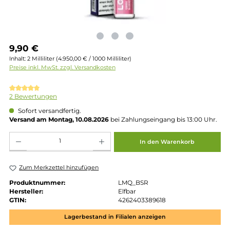
Regulärer Preis:
9,90 €
Inhalt:
2 Milliliter
(4.950,00 € / 1000 Milliliter)
Preise inkl. MwSt. zzgl. Versandkosten
Durchschnittliche Bewertung von 5 von 5 Sternen
2 Bewertungen
Sofort versandfertig.
Versand am Montag, 10.08.2026
bei Zahlungseingang bis 13:00 
Produkt Anzahl: Gib den gewünschten Wert ein oder benutze die Schaltflächen um die 
In den Warenkorb
Zum Merkzettel hinzufügen
Produktnummer:
LMQ_BSR