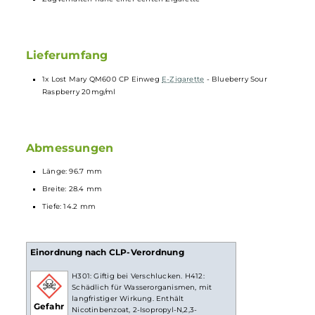
Stylische Multi-Ton Farbvarianten
Integrierte 550 mAh Batterie
Integrierte Zugautomatik
Keine Einstellungen erforderlich
QUAQ Technologie mit innovativer Mesh
Coil
Struktur und
speziellem, antibakteriellen Trägermaterial für noch intensivere
Geschmack und verbesserte Dampfproduktion
Befüllt mit 2.0 ml
Nikotinsalz-Liquid
Lippenfreundlich geformtes Entenschnabel-
Mundstück
Nicht veränderbare Luftführung für das klassische Mund-zu-
Lunge (MTL) Dampfen
Zugverhalten nahe einer echten Zigarette
Lieferumfang
1x Lost Mary QM600 CP Einweg
E-Zigarette
- Blueberry Sour
Raspberry 20mg/ml