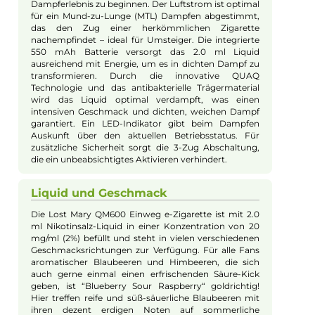
Blueberry Sour Raspberry 20mg/ml
Design und Größe
Mit der Lost Mary QM600 bringt der renommierte
Hersteller "Elfbar" ein kompaktes Disposable in Stick-
Design auf den Markt. Die außergewöhnlich
transparente PCTG Kunststoff Außenhaut gibt der e-
Zigarette ein glänzendes Kristall-Finish, durch das die
vielfältige Mehrfarb-Lackierung und Beschriftungen
besonders hervorgehoben werden. Ergonomisch
geformt, sorgt die Außenhaut für eine angenehme
Haptik. Mit einer Größe von nur 96.7 mm in der Länge
und einer Dicke von 14.2 mm ist die Lost Mary QM600
ideal für unterwegs und passt mühelos auch in engste
Taschen.
Handhabung und Technik
Die Lost Mary QM600 punktet durch ihre einfache
Benutzung. Ein Zug am ergonomischen
Entenschnabel-Mundstück genügt, um das intensive