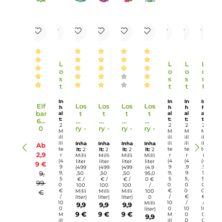
Abmessungen
Länge: 96.7 mm
Breite: 28.4 mm
Tiefe: 14.2 mm
Einordnung nach CLP-Verordnung
H301: Giftig bei Verschlucken. H412: Schädlich
für Wasserorganismen, mit langfristiger
Wirkung. Enthält Nicotinbenzoat, 2-Isopropyl-
N,2,3-trimethylbutyramid. Enthält
Gefahr
Nicotinbenzoat, 2-Isopropyl-N,2,3-
trimethylbuty- ramid.
Infos zum Hersteller
Folgende Infos zum Hersteller sind verfübar...
Mehr
Bewertungen