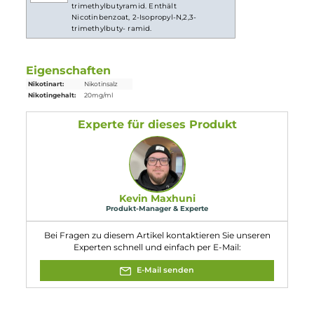
Abmessungen
Länge: 96.7 mm
Breite: 28.4 mm
Tiefe: 14.2 mm
Einordnung nach CLP-Verordnung
H301: Giftig bei Verschlucken. H412:
Schädlich für Wasserorganismen, mit
langfristiger Wirkung. Enthält
Gefahr
Nicotinbenzoat, 2-Isopropyl-N,2,3-
trimethylbutyramid. Enthält
Nicotinbenzoat, 2-Isopropyl-N,2,3-
trimethylbuty- ramid.