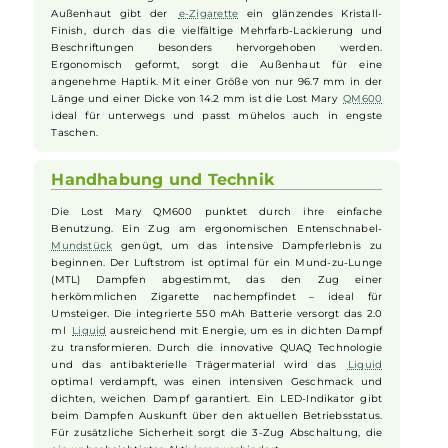
Blueberry Sour Raspberry 20mg/ml
Design und Größe
Mit der Lost Mary
QM600
bringt der renommierte Hersteller
"
Elfbar
" ein kompaktes
Disposable
in
Stick
-Design auf den
Markt. Die außergewöhnlich transparente PCTG Kunststoff
Außenhaut gibt der
e-Zigarette
ein glänzendes Kristall-
Finish, durch das die vielfältige Mehrfarb-Lackierung und
Beschriftungen besonders hervorgehoben werden.
Ergonomisch geformt, sorgt die Außenhaut für eine
angenehme Haptik. Mit einer Größe von nur 96.7 mm in der
Länge und einer Dicke von 14.2 mm ist die Lost Mary
QM600
ideal für unterwegs und passt mühelos auch in engste
Taschen.
Handhabung und Technik
Die Lost Mary QM600 punktet durch ihre einfache
Benutzung. Ein Zug am ergonomischen Entenschnabel-
Mundstück
genügt, um das intensive Dampferlebnis zu
beginnen. Der Luftstrom ist optimal für ein Mund-zu-Lunge