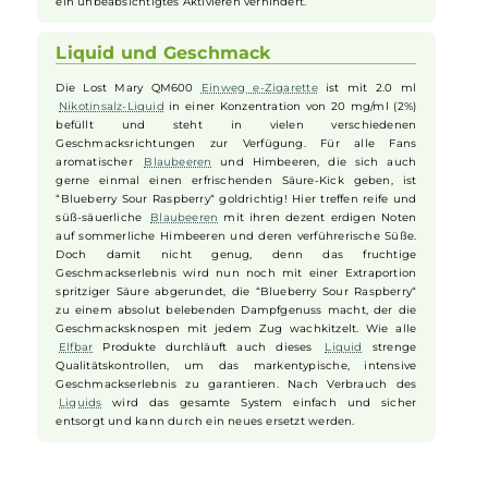
(MTL) Dampfen abgestimmt, das den Zug einer
herkömmlichen Zigarette nachempfindet – ideal für
Umsteiger. Die integrierte 550 mAh Batterie versorgt das 2.0
ml
Liquid
ausreichend mit Energie, um es in dichten Dampf
zu transformieren. Durch die innovative QUAQ Technologie
und das antibakterielle Trägermaterial wird das
Liquid
optimal verdampft, was einen intensiven Geschmack und
dichten, weichen Dampf garantiert. Ein LED-Indikator gibt
beim Dampfen Auskunft über den aktuellen Betriebsstatus.
Für zusätzliche Sicherheit sorgt die 3-Zug Abschaltung, die
ein unbeabsichtigtes Aktivieren verhindert.
Liquid und Geschmack
Die Lost Mary QM600
Einweg e-Zigarette
ist mit 2.0 ml
Nikotinsalz-Liquid
in einer Konzentration von 20 mg/ml (2%)
befüllt und steht in vielen verschiedenen
Geschmacksrichtungen zur Verfügung. Für alle Fans
aromatischer
Blaubeeren
und Himbeeren, die sich auch
gerne einmal einen erfrischenden Säure-Kick geben, ist
“Blueberry Sour Raspberry“ goldrichtig! Hier treffen reife und
süß-säuerliche
Blaubeeren
mit ihren dezent erdigen Noten
auf sommerliche Himbeeren und deren verführerische Süße.