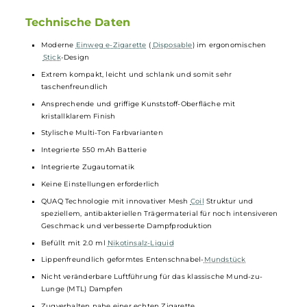
Doch damit nicht genug, denn das fruchtige
Geschmackserlebnis wird nun noch mit einer Extraportion
spritziger Säure abgerundet, die “Blueberry Sour Raspberry“
zu einem absolut belebenden Dampfgenuss macht, der die
Geschmacksknospen mit jedem Zug wachkitzelt. Wie alle
Elfbar
Produkte durchläuft auch dieses
Liquid
strenge
Qualitätskontrollen, um das markentypische, intensive
Geschmackserlebnis zu garantieren. Nach Verbrauch des
Liquids
wird das gesamte System einfach und sicher
entsorgt und kann durch ein neues ersetzt werden.
Technische Daten
Moderne
Einweg e-Zigarette
(
Disposable
) im ergonomischen
Stick
-Design
Extrem kompakt, leicht und schlank und somit sehr
taschenfreundlich
Ansprechende und griffige Kunststoff-Oberfläche mit
kristallklarem Finish