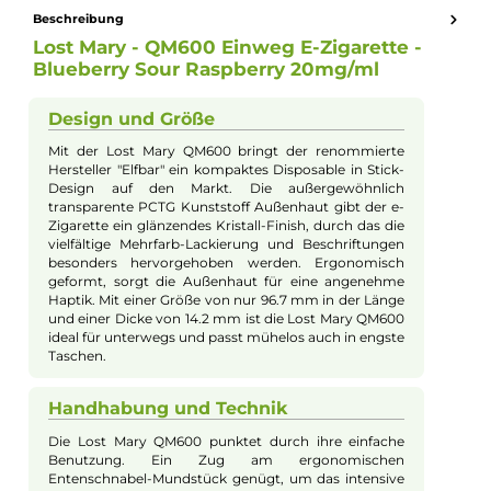
Eigenschaften
Nikotinart:
Nikotinsalz
Nikotingehalt:
20mg/ml
Experte für dieses Produkt
Kevin Maxhuni
Produkt-Manager & Experte
Bei Fragen zu diesem Artikel kontaktieren Sie unseren
Experten schnell und einfach per E-Mail:
E-Mail senden
Beschreibung
Lost Mary - QM600 Einweg E-Zigarette -