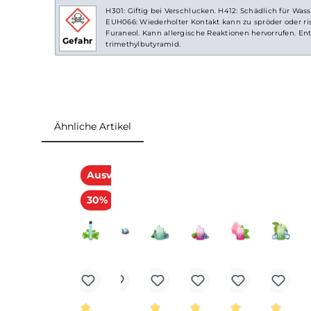
Abmessungen
Länge: 63.0 mm
Breite: 37.0 mm
Tiefe: 18.0 mm
Gewicht: 34.1 g
Einordnung nach CLP-Verordnung
H301: Giftig bei Verschlucken. H412: Schädlich
EUH066: Wiederholter Kontakt kann zu spröder 
Furaneol. Kann allergische Reaktionen hervorru
Gefahr
trimethylbutyramid.