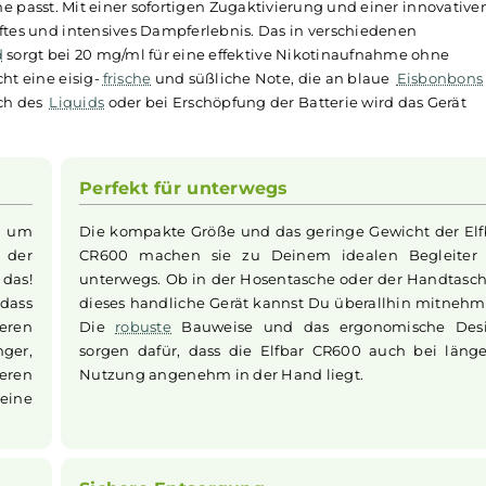
ewertungen
Zigarette - 20mg/ml
sich durch ihr elegantes Crystal Design und kompakte, er
e Tasche passt. Mit einer sofortigen Zugaktivierung und ei
ein sanftes und intensives Dampferlebnis. Das in verschied
-Liquid
sorgt bei 20 mg/ml für eine effektive Nikotinaufna
erspricht eine eisig-
frische
und süßliche Note, die an blau
Verbrauch des
Liquids
oder bei Erschöpfung der Batterie wir
g
Perfekt für unterwegs
nicht um
Die kompakte Größe und das geringe Gew
ch aus der
CR600 machen sie zu Deinem idealen
ch ist das!
unterwegs. Ob in der Hosentasche oder 