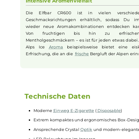
Die Aktivierung erfolgt automatisch beim Zie
Du Dich voll und ganz auf das Dampfen kon
kannst. Das macht die Elfbar CR600 ideal fü
die zum ersten Mal eine
E-Zigarette
aus
möchten, aber auch für erfahrene Dampfer
unkomplizierte Lösung suchen.
Intensive Aromenvielfalt
Die Elfbar CR600 ist in vielen vers
Geschmacksrichtungen erhältlich, sodas
wieder neue Aromakombinationen entdeck
Von fruchtigen bis hin zu erfri
Mentholgeschmäckern – es ist für jeden etwas
Alps Ice
Aroma
beispielsweise bietet ein
Erfrischung, die an die
frische
Bergluft der Alpe