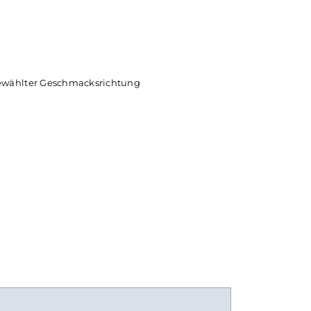
Dampfen hin abgestimmte Luftführung
ette
mit spezieller Mesh-Struktur für eine noch intensivere Dam
/ml Nikotin)
ml in gewählter Geschmacksrichtung