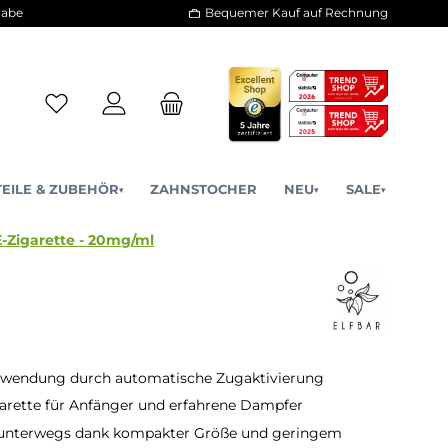
30 Tage Rückgabe
Bequemer Kauf a
ERSATZTEILE & ZUBEHÖR
ZAHNSTOCHER
NE
▾
▾
600 Einweg E-Zigarette - 20mg/ml
nwendung durch automatische Zugaktivierung
garette für Anfänger und erfahrene Dampfer
r unterwegs dank kompakter Größe und geringem