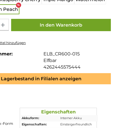
%
n Peach
Gib den gewünschten Wert ein oder benutze die Schaltflächen um die Anza
In den Warenkorb
tel hinzufügen
mmer:
ELB_CR600-015
Elfbar
4262445575444
Lagerbestand in Filialen anzeigen