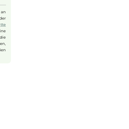
llhin mitnehmen.
mische Design
Bei Fragen zu diesem Artikel
ch bei längerer
kontaktieren Sie unseren Expert
schnell und einfach per E-Mail:
E-Mail senden
en bei Elfbar an
te Batterie der
u die
E-Zigarette
her, dass keine
rolliert in die
altige Lösungen,
enlos genießen