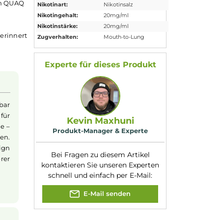
Eigenschaften
Akkuform:
Interner Akku
gonomische Box-Form
Eigenschaften:
Einsteigerfreundli
ner innovativen QUAQ
Nikotinart:
Nikotinsalz
enen
Nikotingehalt:
20mg/ml
hme ohne
Nikotinstärke:
20mg/ml
e
Eisbonbons
erinnert
Zugverhalten:
Mouth-to-Lung
d das Gerät
Experte für dieses Produk
icht der Elfbar
 Begleiter für
Kevin Maxhuni
der Handtasche –
Produkt-Manager & Experte