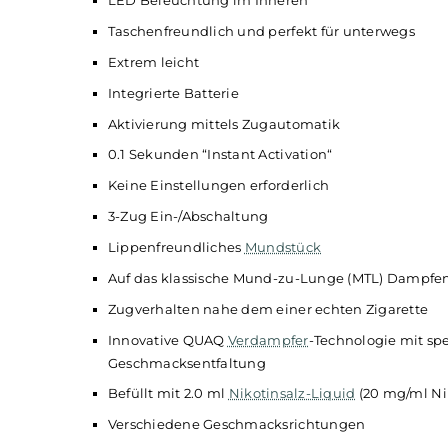
Technische Daten
Moderne
Einweg E-Zigarette
(
Disposable
)
Extrem kompaktes und ergonomisches Box
Ansprechende Crystal
Optik
und modern-el
LED Beleuchtung im Inneren
Taschenfreundlich und perfekt für unterwe
Extrem leicht
Integrierte Batterie
Aktivierung mittels Zugautomatik
0.1 Sekunden “Instant Activation“