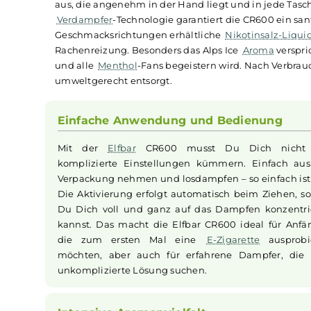
Beschreibung
Infos zum Hersteller
B
Elfbar CR600 Einweg E-
Die
Elfbar
CR600
Einweg E-Zigarette
zeichnet 
aus, die angenehm in der Hand liegt und in jed
Verdampfer
-Technologie garantiert die CR600 
Geschmacksrichtungen erhältliche
Nikotinsalz
Rachenreizung. Besonders das Alps Ice
Aroma
v
und alle
Menthol
-Fans begeistern wird. Nach 
umweltgerecht entsorgt.
Einfache Anwendung und Bedienun
Mit der
Elfbar
CR600 musst Du Dich 
komplizierte Einstellungen kümmern. Einfa
Verpackung nehmen und losdampfen – so einfa