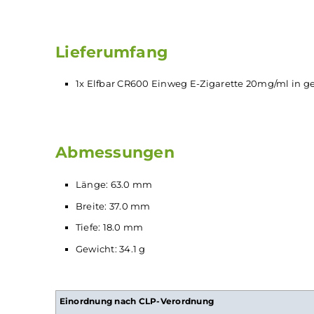
Keine Einstellungen erforderlich
3-Zug Ein-/Abschaltung
Lippenfreundliches
Mundstück
Auf das klassische Mund-zu-Lunge (MTL) 
Zugverhalten nahe dem einer echten Zigar
Innovative QUAQ
Verdampfer
-Technologie 
Geschmacksentfaltung
Befüllt mit 2.0 ml
Nikotinsalz-Liquid
(20 mg
Verschiedene Geschmacksrichtungen
Lieferumfang
1x Elfbar CR600 Einweg E-Zigarette 20mg/