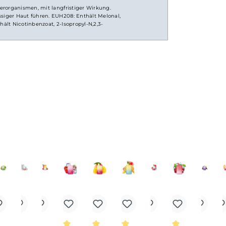
 für Wasserorganismen, mit langfristiger Wirkung.
oder rissiger Haut führen. EUH208: Enthält Melonal,
fen. Enthält Nicotinbenzoat, 2-Isopropyl-N,2,3-