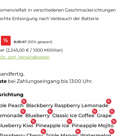
romenvielfalt in verschiedenen Geschmacksrichtungen
chte Entsorgung nach Verbrauch der Batterie
s:
%
8,95 €*
(50% gespart)
iter
(2.245,00 € / 1000 Milliliter)
wSt. zzgl. Versandkosten
sandfertig.
ute
bei Zahlungseingang bis 13:00 Uhr.
auswählen
richtung
%
%
ple Peach
Blackberry Raspberry Lemonade
%
%
%
%
Lemonade
Blueberry
Classic Ice Coffee
Grape
%
%
%
lueberry Kiwi
Pineapple Ice
Pineapple Mojito
%
%
%
 Raspberry Cherry
Triple Mango
Watermelon