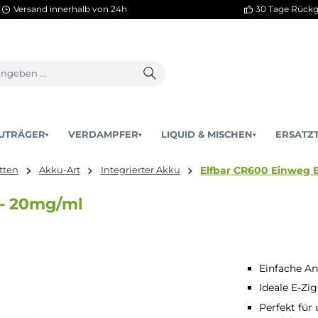
Versand innerhalb von 24h
AKKUTRÄGER
VERDAMPFER
LIQUID & MISCHEN
▾
▾
Elfbar CR
-Zigaretten
Akku-Art
Integrierter Akku
ette - 20mg/ml
Einfache A
Ideale E-Zi
Perfekt fü