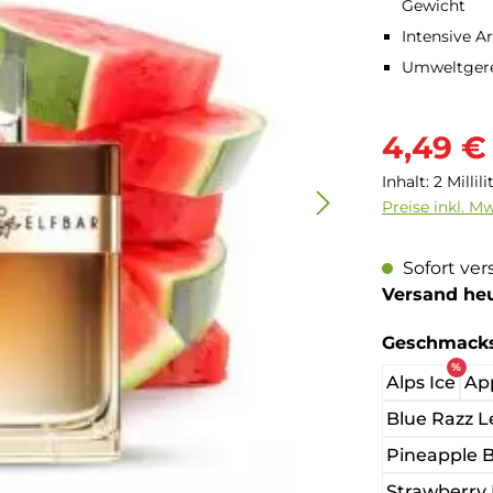
Gewicht
Intensive A
Umweltgere
Verkaufsprei
4,49 €
Inhalt:
2 Millil
Preise inkl. M
Sofort ver
Versand he
Geschmacks
%
Alps Ice
Ap
Blue Razz 
Pineapple B
Strawberry