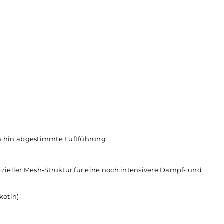
-Design mit abgerundeten Ecken und Kanten
egantes Erscheinungsbild
gs