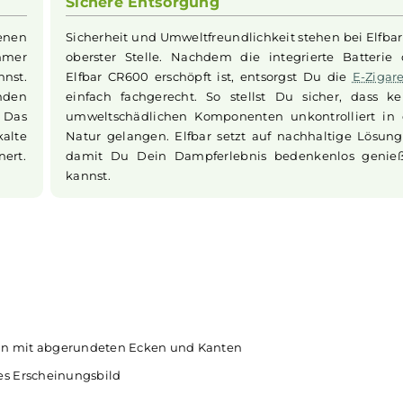
hen, sodass
dieses handliche Gerät kannst Du übera
zentrieren
Die
robuste
Bauweise und das ergono
r Anfänger,
sorgen dafür, dass die Elfbar CR600 au
probieren
Nutzung angenehm in der Hand liegt.
, die eine
Sichere Entsorgung
chiedenen
Sicherheit und Umweltfreundlichkeit steh
s Du immer
oberster Stelle. Nachdem die integrier
en kannst.
Elfbar CR600 erschöpft ist, entsorgst D
schenden
einfach fachgerecht. So stellst Du sic
 dabei. Das
umweltschädlichen Komponenten unkont
e eiskalte
Natur gelangen. Elfbar setzt auf nachh
n erinnert.
damit Du Dein Dampferlebnis bedenk
kannst.