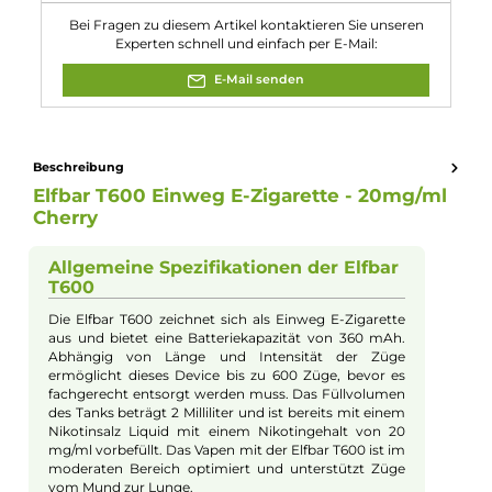
Eigenschaften
Akkukapazität:
360mAh
Füllmenge:
2ml
Nikotinart:
Nikotinsalz
Nikotingehalt:
20mg/ml
Zugverhalten:
Mouth-to-Lung
Experte für dieses Produkt
Jannik Ittenbach
Produkt-Manager & Experte
Bei Fragen zu diesem Artikel kontaktieren Sie unseren
Experten schnell und einfach per E-Mail:
E-Mail senden