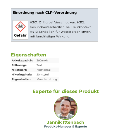
bis zu 600 Züge möglich
20mg/ml NIkotin
Nikotinsalz
Liquid
Lieferumfang
1x ELFBAR T 600
Einweg E-Zigarette
- 20mg/ml Cherry
2x Filter
Drip Tip
Einordnung nach CLP-Verordnung
H301: Giftig bei Verschlucken. H312:
Gesundheitsschädlich bei Hautkontakt.
H412: Schädlich für Wasserorganismen,
Gefahr
mit langfristiger Wirkung.