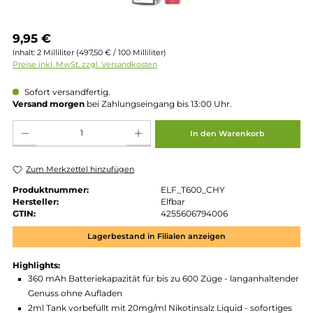
Regulärer Preis:
9,95 €
Inhalt:
2 Milliliter
(497,50 € / 100 Milliliter)
Preise inkl. MwSt. zzgl. Versandkosten
Sofort versandfertig.
Versand morgen
bei Zahlungseingang bis 13:00 Uhr.
Produkt Anzahl: Gib den gewünschten Wert ein oder benutze die Schaltflächen um die 
In den Warenkorb
Zum Merkzettel hinzufügen
Produktnummer:
ELF_T600_CHY
Hersteller:
Elfbar
GTIN:
4255606794006
Lagerbestand in Filialen anzeigen