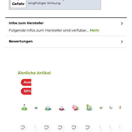
Technische Daten
Geschmacksrichtung: Kirsche
360 mAh Akkukapazität
Ausgangsspannung: 3,5 Volt
Zugautomatik
bis zu 600 Züge möglich
20mg/ml NIkotin
Nikotinsalz Liquid
Lieferumfang
1x ELFBAR T 600 Einweg E-Zigarette - 20mg/ml Cherry
2x Filter Drip Tip
Einordnung nach CLP-Verordnung
H301: Giftig bei Verschlucken. H312:
Gesundheitsschädlich bei Hautkontakt. H412:
Schädlich für Wasserorganismen, mit