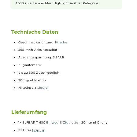
Das besondere Filtermundstück
Ein hervorstechendes Merkmal der Elfbar T600 ist ihr
einzigartiges Filtermundstück. Dieses verleiht der E-Zigarette
nicht nur eine besondere
Optik
, sondern auch ein
verbessertes Dampferlebnis. Zum Lieferumfang des Geräts
gehören zwei passende Filter
Drip Tips
, die bei Bedarf
ausgetauscht werden können. Dieses Feature bietet ein
authentischeres Gefühl beim Vapen und macht die Elfbar
T600 zu einem echten Highlight in ihrer Kategorie.
Technische Daten
Geschmacksrichtung:
Kirsche
360 mAh Akkukapazität
Ausgangsspannung: 3,5 Volt
Zugautomatik