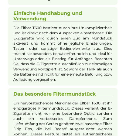
Beschreibung
Elfbar T600 Einweg E-Zigarette - 20mg/m
Cherry
Allgemeine Spezifikationen der Elfbar
T600
Die Elfbar T600 zeichnet sich als Einweg E-Zigarette
aus und bietet eine Batteriekapazität von 360 mAh.
Abhängig von Länge und Intensität der Züge
ermöglicht dieses Device bis zu 600 Züge, bevor es
fachgerecht entsorgt werden muss. Das Füllvolumen
des Tanks beträgt 2 Milliliter und ist bereits mit einem
Nikotinsalz Liquid mit einem Nikotingehalt von 20
mg/ml vorbefüllt. Das Vapen mit der Elfbar T600 ist im
moderaten Bereich optimiert und unterstützt Züge
vom Mund zur Lunge.
Einfache Handhabung und
Verwendung