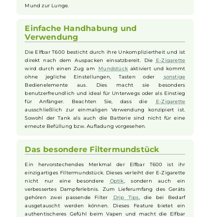
Die
Elfbar
T600
zeichnet sich als
Einweg E-Zigarette
aus und
bietet eine Batteriekapazität von 360 mAh. Abhängig von
Länge und Intensität der Züge ermöglicht dieses Device bis
zu 600 Züge, bevor es fachgerecht entsorgt werden muss.
Das Füllvolumen des Tanks beträgt 2 Milliliter und ist bereits
mit einem Nikotinsalz
Liquid
mit einem Nikotingehalt von
20 mg/ml vorbefüllt. Das Vapen mit der
Elfbar
T600
ist im
moderaten Bereich optimiert und unterstützt Züge vom
Mund zur Lunge.
Einfache Handhabung und
Verwendung
Die Elfbar T600 besticht durch ihre Unkompliziertheit und ist
direkt nach dem Auspacken einsatzbereit. Die
E-Zigarette
wird durch einen Zug am
Mundstück
aktiviert und kommt
ohne jegliche Einstellungen, Tasten oder
sonstige
Bedienelemente aus. Dies macht sie besonders
benutzerfreundlich und ideal für Unterwegs oder als Einstieg
für Anfänger. Beachten Sie, dass die
E-Zigarette
ausschließlich zur einmaligen Verwendung konzipiert ist.
Sowohl der Tank als auch die Batterie sind nicht für eine
erneute Befüllung bzw. Aufladung vorgesehen.