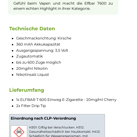
Die Elfbar T600 besticht durch ihre Unkompliziertheit
und ist direkt nach dem Auspacken einsatzbereit. Die
E-Zigarette wird durch einen Zug am Mundstück
aktiviert und kommt ohne jegliche Einstellungen,
Tasten oder sonstige Bedienelemente aus. Dies
macht sie besonders benutzerfreundlich und ideal für
Unterwegs oder als Einstieg für Anfänger. Beachten
Sie, dass die E-Zigarette ausschließlich zur einmaligen
Verwendung konzipiert ist. Sowohl der Tank als auch
die Batterie sind nicht für eine erneute Befüllung bzw.
Aufladung vorgesehen.
Das besondere Filtermundstück
Ein hervorstechendes Merkmal der Elfbar T600 ist ihr
einzigartiges Filtermundstück. Dieses verleiht der E-
Zigarette nicht nur eine besondere Optik, sondern
auch ein verbessertes Dampferlebnis. Zum
Lieferumfang des Geräts gehören zwei passende Filter
Drip Tips, die bei Bedarf ausgetauscht werden
können. Dieses Feature bietet ein authentischeres
Gefühl beim Vapen und macht die Elfbar T600 zu
einem echten Highlight in ihrer Kategorie.