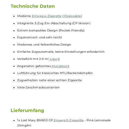
wird. Das Grundprofil besteht aus einer spritzigen, feinperlig
schmeckenden
Limonade
, die mit belebenden Zitrusnoten
und einer charakteristischen Süße punktet. Hinzugefügt
werden handverlesene, reife Beeren, deren köstlicher
Geschmack sich insbesondere beim Ausatmen voll entfaltet.
Mit dieser
Limonade
verwandelt sich das
Mundstück
scheinbar in einen Strohhalm, den man nicht mehr aus dem
Mund nehmen möchte - eine spritzig-fruchtige Erfrischung
der besonders köstlichen Art.
Technische Daten
Moderne
Einweg e-Zigarette
(
Disposable
)
Integrierte 3-Zug Ein-/Abschaltung (CP Version)
Extrem kompaktes Design (Pocket-Friendly)
Ergonomisch und sehr leicht
Modernes und farbenfrohes Design