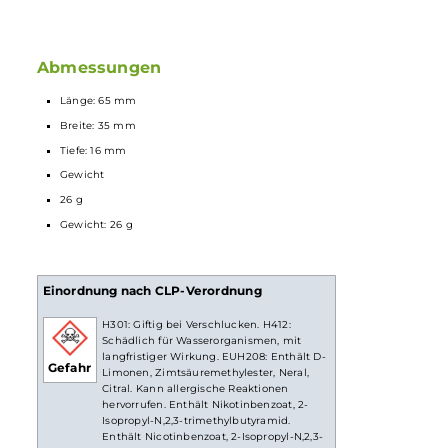
Einfache Zugautomatik, keine Einstellungen erforderlich
Vorbefüllt mit 2.0 ml
Liquid
Angenehm geformtes
Mundstück
Luftführung für klassisches MTL/Backendampfen
Zugverhalten nahe einer echten Zigarette
Viele Geschmacksvarianten
Lieferumfang
1x Lost Mary BM600 CP
Einweg E-Zigarette
- Pink Lemonade
20mg/ml
Abmessungen
Länge: 65 mm
Breite: 35 mm