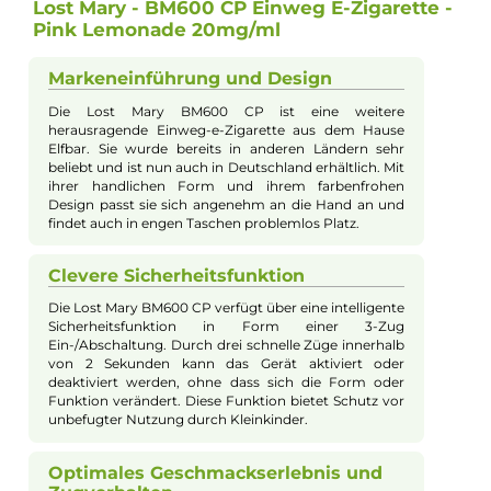
Nikotingehalt:
20mg/ml
Experte für dieses Produkt
Jannik Ittenbach
Produkt-Manager & Experte
Bei Fragen zu diesem Artikel kontaktieren Sie unseren
Experten schnell und einfach per E-Mail:
E-Mail senden
Beschreibung
Lost Mary - BM600 CP Einweg E-Zigarette
Pink Lemonade 20mg/ml