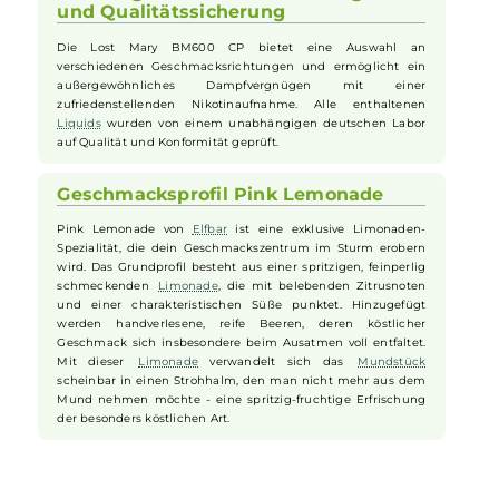
Zugverhalten
Die Lost Mary BM600 CP überzeugt schon beim ersten Zug
mit ihrem extrem intensiven Geschmack. Es sind keine
Einstellungen erforderlich und die Luftführung ist optimal
auf das klassische Mund-zu-Lunge (MTL) Dampfen
abgestimmt, was ein zigarettennahes Zugverhalten
ermöglicht, das insbesondere Umsteiger begeistern wird.
Vielfältige Geschmacksrichtungen
und Qualitätssicherung
Die Lost Mary BM600 CP bietet eine Auswahl an
verschiedenen Geschmacksrichtungen und ermöglicht ein
außergewöhnliches Dampfvergnügen mit einer
zufriedenstellenden Nikotinaufnahme. Alle enthaltenen
Liquids
wurden von einem unabhängigen deutschen Labor
auf Qualität und Konformität geprüft.
Geschmacksprofil Pink Lemonade
Pink Lemonade von
Elfbar
ist eine exklusive Limonaden-
Spezialität, die dein Geschmackszentrum im Sturm erobern