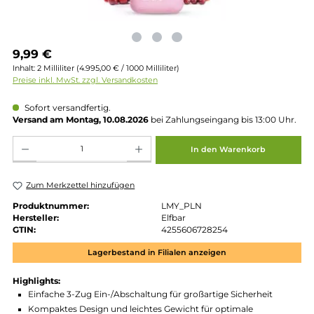
Regulärer Preis:
9,99 €
Inhalt:
2 Milliliter
(4.995,00 € / 1000 Milliliter)
Preise inkl. MwSt. zzgl. Versandkosten
Sofort versandfertig.
Versand am Montag, 10.08.2026
bei Zahlungseingang bis 13:00 
Produkt Anzahl: Gib den gewünschten Wert ein oder benutze die Schaltflächen um die 
In den Warenkorb
Zum Merkzettel hinzufügen
Produktnummer:
LMY_PLN
Hersteller:
Elfbar
GTIN:
4255606728254