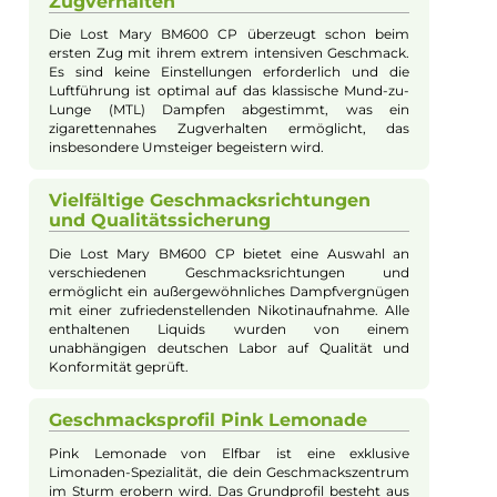
Markeneinführung und Design
Die Lost Mary BM600 CP ist eine weitere
herausragende Einweg-e-Zigarette aus dem Hause
Elfbar. Sie wurde bereits in anderen Ländern sehr
beliebt und ist nun auch in Deutschland erhältlich. Mit
ihrer handlichen Form und ihrem farbenfrohen
Design passt sie sich angenehm an die Hand an und
findet auch in engen Taschen problemlos Platz.
Clevere Sicherheitsfunktion
Die Lost Mary BM600 CP verfügt über eine intelligente
Sicherheitsfunktion in Form einer 3-Zug
Ein-/Abschaltung. Durch drei schnelle Züge innerhalb
von 2 Sekunden kann das Gerät aktiviert oder
deaktiviert werden, ohne dass sich die Form oder
Funktion verändert. Diese Funktion bietet Schutz vor
unbefugter Nutzung durch Kleinkinder.
Optimales Geschmackserlebnis und