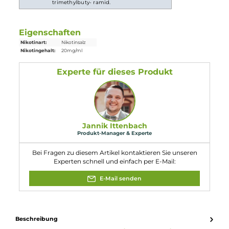
Tiefe: 16 mm
Gewicht
26 g
Gewicht: 26 g
Einordnung nach CLP-Verordnung
H301: Giftig bei Verschlucken. H412:
Schädlich für Wasserorganismen, mit
langfristiger Wirkung. EUH208: Enthält D-
Gefahr
Limonen, Zimtsäuremethylester, Neral,
Citral. Kann allergische Reaktionen
hervorrufen. Enthält Nikotinbenzoat, 2-
Isopropyl-N,2,3-trimethylbutyramid.
Enthält Nicotinbenzoat, 2-Isopropyl-N,2,3-
trimethylbuty- ramid.
Eigenschaften
Nikotinart:
Nikotinsalz