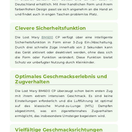
Lost Mary - BM600 CP Einweg E-
Zigarette - Pink Lemonade 20mg/ml
Markeneinführung und Design
Die Lost Mary
BM600
CP ist eine weitere herausragende
Einweg-
e-Zigarette
aus dem Hause
Elfbar
. Sie wurde bereits
in anderen Ländern sehr beliebt und ist nun auch in
Deutschland erhältlich. Mit ihrer handlichen Form und ihrem
farbenfrohen Design passt sie sich angenehm an die Hand an
und findet auch in engen Taschen problemlos Platz.
Clevere Sicherheitsfunktion
Die Lost Mary
BM600
CP verfügt über eine intelligente
Sicherheitsfunktion in Form einer 3-Zug Ein-/Abschaltung.
Durch drei schnelle Züge innerhalb von 2 Sekunden kann
das Gerät aktiviert oder deaktiviert werden, ohne dass sich
die Form oder Funktion verändert. Diese Funktion bietet
Schutz vor unbefugter Nutzung durch Kleinkinder.
Optimales Geschmackserlebnis und