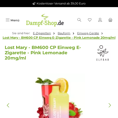
Kostenloser Versand ab 39,00 Euro
Zum Hauptinhalt springen
Menü
Sie sind hier:
E-Zigaretten
Bauform
Einweg-Geräte
Lost Mary - BM600 CP Einweg E-Zigarette - Pink Lemonade 2
Lost Mary - BM600 CP Einweg E-
Zigarette - Pink Lemonade
20mg/ml
Bildergalerie überspringen