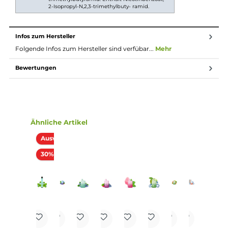
Einfache Zugautomatik, keine Einstellungen erforderlich
Vorbefüllt mit 2.0 ml Liquid
Angenehm geformtes Mundstück
Luftführung für klassisches MTL/Backendampfen
Zugverhalten nahe einer echten Zigarette
Viele Geschmacksvarianten
Lieferumfang
1x Lost Mary BM600 CP Einweg E-Zigarette - Pink Lemon
20mg/ml
Abmessungen
Länge: 65 mm
Breite: 35 mm
Tiefe: 16 mm
Gewicht
26 g
Gewicht: 26 g