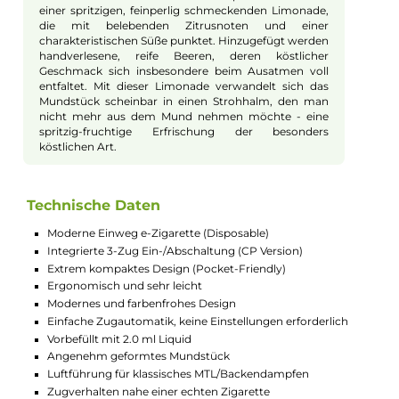
Zugverhalten
Die Lost Mary BM600 CP überzeugt schon beim
ersten Zug mit ihrem extrem intensiven Geschmack.
Es sind keine Einstellungen erforderlich und die
Luftführung ist optimal auf das klassische Mund-zu-
Lunge (MTL) Dampfen abgestimmt, was ein
zigarettennahes Zugverhalten ermöglicht, das
insbesondere Umsteiger begeistern wird.
Vielfältige Geschmacksrichtungen
und Qualitätssicherung
Die Lost Mary BM600 CP bietet eine Auswahl an
verschiedenen Geschmacksrichtungen und
ermöglicht ein außergewöhnliches Dampfvergnügen
mit einer zufriedenstellenden Nikotinaufnahme. Alle
enthaltenen Liquids wurden von einem
unabhängigen deutschen Labor auf Qualität und
Konformität geprüft.
Geschmacksprofil Pink Lemonade