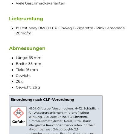
Pink Lemonade von Elfbar ist eine exklusive
Limonaden-Spezialität, die dein Geschmackszentrum
im Sturm erobern wird. Das Grundprofil besteht aus
einer spritzigen, feinperlig schmeckenden Limonade,
die mit belebenden Zitrusnoten und einer
charakteristischen Süße punktet. Hinzugefügt werden
handverlesene, reife Beeren, deren köstlicher
Geschmack sich insbesondere beim Ausatmen voll
entfaltet. Mit dieser Limonade verwandelt sich das
Mundstück scheinbar in einen Strohhalm, den man
nicht mehr aus dem Mund nehmen möchte - eine
spritzig-fruchtige Erfrischung der besonders
köstlichen Art.
Technische Daten
Moderne Einweg e-Zigarette (Disposable)
Integrierte 3-Zug Ein-/Abschaltung (CP Version)
Extrem kompaktes Design (Pocket-Friendly)
Ergonomisch und sehr leicht
Modernes und farbenfrohes Design