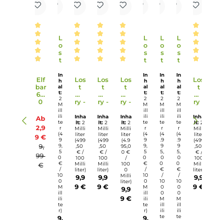
26 g
Gewicht: 26 g
Einordnung nach CLP-Verordnung
H301: Giftig bei Verschlucken. H412: Schädlich
für Wasserorganismen, mit langfristiger
Wirkung. EUH208: Enthält d-Limonen. Kann
allergische Reaktionen hervorrufen. Enthält
Gefahr
Nicotinbenzoat, 2-Isopropyl-N,2,3-
trimethylbuty- ramid, Allylhexanoat.
Infos zum Hersteller
Folgende Infos zum Hersteller sind verfübar...
Mehr
Bewertungen