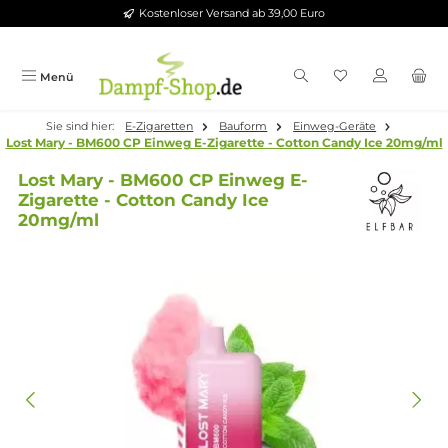
Kostenloser Versand ab 39,00 Euro
Zum Hauptinhalt springen
Menü
Sie sind hier:
E-Zigaretten
Bauform
Einweg-Geräte
Lost Mary - BM600 CP Einweg E-Zigarette - Cotton Candy Ice 2
Lost Mary - BM600 CP Einweg E-
Zigarette - Cotton Candy Ice
20mg/ml
Bildergalerie überspringen