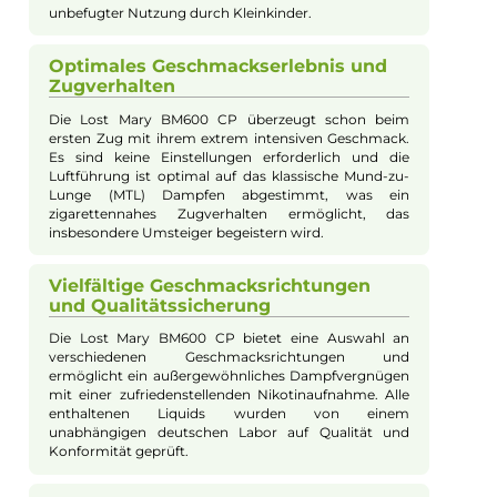
Beschreibung
Lost Mary - BM600 CP Einweg E-Zigarette
Cotton Candy Ice 20mg/ml
Markeneinführung und Design
Die Lost Mary BM600 CP ist eine weitere
herausragende Einweg-e-Zigarette aus dem Hause
Elfbar. Sie wurde bereits in anderen Ländern sehr
beliebt und ist nun auch in Deutschland erhältlich. Mit
ihrer handlichen Form und ihrem farbenfrohen
Design passt sie sich angenehm an die Hand an und
findet auch in engen Taschen problemlos Platz.
Clevere Sicherheitsfunktion
Die Lost Mary BM600 CP verfügt über eine intelligente
Sicherheitsfunktion in Form einer 3-Zug
Ein-/Abschaltung. Durch drei schnelle Züge innerhalb
von 2 Sekunden kann das Gerät aktiviert oder
deaktiviert werden, ohne dass sich die Form oder
Funktion verändert. Diese Funktion bietet Schutz vor