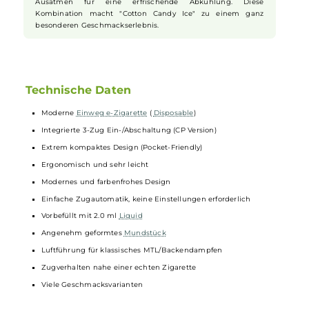
auf Qualität und Konformität geprüft.
Cotton Candy Ice Geschmacksprofil
Ein echtes Jahrmarktserlebnis in Form von klebrig-süßer
Zuckerwatte
bietet das Geschmacksprofil "Cotton Candy Ice".
Mit jedem Zug tauchen Sie in authentische
Zuckerwatte
-
Erinnerungen ein, die Erinnerungen an die Kindheit wecken.
Das intensiv-süße
Aroma
ist durchzogen von leichten, dezent
cremigen Nuancen und den charakteristischen Röstaromen
des Originals. Doch das ist noch nicht alles: Eine perfekt
dosierte Prise frischen Menthols sorgt besonders beim
Ausatmen für eine erfrischende Abkühlung. Diese
Kombination macht "Cotton Candy Ice" zu einem ganz
besonderen Geschmackserlebnis.
Technische Daten
Moderne
Einweg e-Zigarette
(
Disposable
)