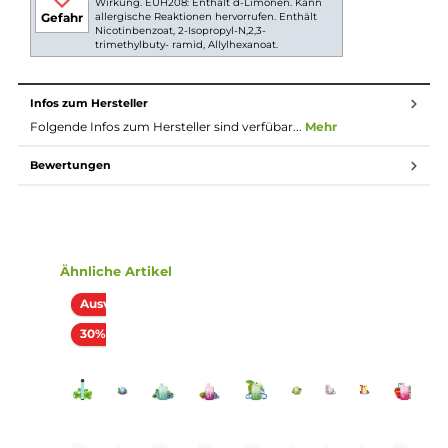
Extrem kompaktes Design (Pocket-Friendly)
Ergonomisch und sehr leicht
Modernes und farbenfrohes Design
Einfache Zugautomatik, keine Einstellungen erforderlich
Vorbefüllt mit 2.0 ml Liquid
Angenehm geformtes Mundstück
Luftführung für klassisches MTL/Backendampfen
Zugverhalten nahe einer echten Zigarette
Viele Geschmacksvarianten
Lieferumfang
1x Lost Mary BM600 CP Einweg E-Zigarette - Cotton Cand
Ice 20mg/ml
Abmessungen
Länge: 65 mm
Breite: 35 mm
Tiefe: 16 mm
Gewicht