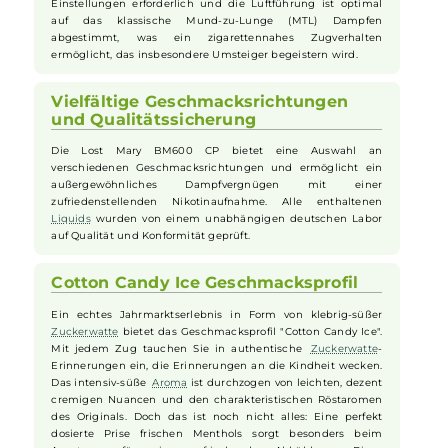
Durch drei schnelle Züge innerhalb von 2 Sekunden kann
das Gerät aktiviert oder deaktiviert werden, ohne dass sich
die Form oder Funktion verändert. Diese Funktion bietet
Schutz vor unbefugter Nutzung durch Kleinkinder.
Optimales Geschmackserlebnis und
Zugverhalten
Die Lost Mary BM600 CP überzeugt schon beim ersten Zug
mit ihrem extrem intensiven Geschmack. Es sind keine
Einstellungen erforderlich und die Luftführung ist optimal
auf das klassische Mund-zu-Lunge (MTL) Dampfen
abgestimmt, was ein zigarettennahes Zugverhalten
ermöglicht, das insbesondere Umsteiger begeistern wird.
Vielfältige Geschmacksrichtungen
und Qualitätssicherung
Die Lost Mary BM600 CP bietet eine Auswahl an
verschiedenen Geschmacksrichtungen und ermöglicht ein
außergewöhnliches Dampfvergnügen mit einer
zufriedenstellenden Nikotinaufnahme. Alle enthaltenen
Liquids
wurden von einem unabhängigen deutschen Labor