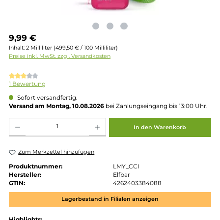
Regulärer Preis:
9,99 €
Inhalt:
2 Milliliter
(499,50 € / 100 Milliliter)
Preise inkl. MwSt. zzgl. Versandkosten
Durchschnittliche Bewertung von 3 von 5 Sternen
1 Bewertung
Sofort versandfertig.
Versand am Montag, 10.08.2026
bei Zahlungseingang bis 13:00 
Produkt Anzahl: Gib den gewünschten Wert ein oder benutze die Schaltflächen um die 
In den Warenkorb
Zum Merkzettel hinzufügen
Produktnummer:
LMY_CCI
Hersteller:
Elfbar