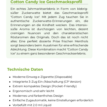
unbefugter Nutzung durch Kleinkinder.
Optimales Geschmackserlebnis und
Zugverhalten
Die Lost Mary BM600 CP überzeugt schon beim
ersten Zug mit ihrem extrem intensiven Geschmack.
Es sind keine Einstellungen erforderlich und die
Luftführung ist optimal auf das klassische Mund-zu-
Lunge (MTL) Dampfen abgestimmt, was ein
zigarettennahes Zugverhalten ermöglicht, das
insbesondere Umsteiger begeistern wird.
Vielfältige Geschmacksrichtungen
und Qualitätssicherung
Die Lost Mary BM600 CP bietet eine Auswahl an
verschiedenen Geschmacksrichtungen und
ermöglicht ein außergewöhnliches Dampfvergnügen
mit einer zufriedenstellenden Nikotinaufnahme. Alle
enthaltenen Liquids wurden von einem
unabhängigen deutschen Labor auf Qualität und