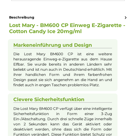
Eigenschaften
Nikotinart:
Nikotinsalz
Nikotingehalt:
20mg/ml
Experte für dieses Produkt
Kevin Maxhuni
Produkt-Manager & Experte
Bei Fragen zu diesem Artikel kontaktieren Sie unseren
Experten schnell und einfach per E-Mail:
E-Mail senden