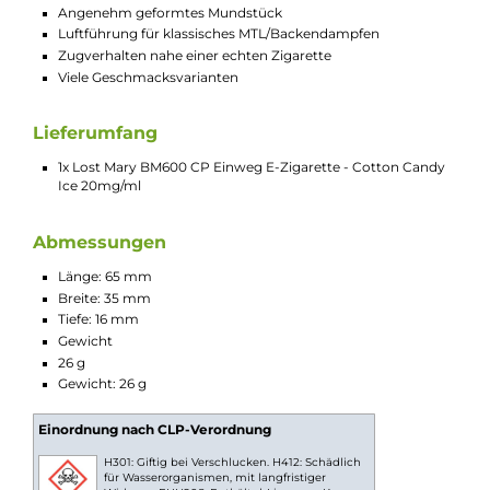
Konformität geprüft.
Cotton Candy Ice Geschmacksprofil
Ein echtes Jahrmarktserlebnis in Form von klebrig-
süßer Zuckerwatte bietet das Geschmacksprofil
"Cotton Candy Ice". Mit jedem Zug tauchen Sie in
authentische Zuckerwatte-Erinnerungen ein, die
Erinnerungen an die Kindheit wecken. Das intensiv-
süße Aroma ist durchzogen von leichten, dezent
cremigen Nuancen und den charakteristischen
Röstaromen des Originals. Doch das ist noch nicht
alles: Eine perfekt dosierte Prise frischen Menthols
sorgt besonders beim Ausatmen für eine erfrischende
Abkühlung. Diese Kombination macht "Cotton Candy
Ice" zu einem ganz besonderen Geschmackserlebnis.
Technische Daten
Moderne Einweg e-Zigarette (Disposable)
Integrierte 3-Zug Ein-/Abschaltung (CP Version)