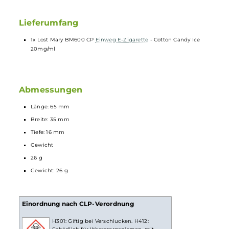
Integrierte 3-Zug Ein-/Abschaltung (CP Version)
Extrem kompaktes Design (Pocket-Friendly)
Ergonomisch und sehr leicht
Modernes und farbenfrohes Design
Einfache Zugautomatik, keine Einstellungen erforderlich
Vorbefüllt mit 2.0 ml
Liquid
Angenehm geformtes
Mundstück
Luftführung für klassisches MTL/Backendampfen
Zugverhalten nahe einer echten Zigarette
Viele Geschmacksvarianten
Lieferumfang
1x Lost Mary BM600 CP
Einweg E-Zigarette
- Cotton Candy Ice
20mg/ml