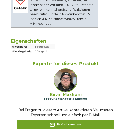
Abmessungen
Länge: 65 mm
Breite: 35 mm
Tiefe: 16 mm
Gewicht
26 g
Gewicht: 26 g
Einordnung nach CLP-Verordnung
H301: Giftig bei Verschlucken. H412:
Schädlich für Wasserorganismen, mit
langfristiger Wirkung. EUH208: Enthält d-
Gefahr
Limonen. Kann allergische Reaktionen
hervorrufen. Enthält Nicotinbenzoat, 2-
Isopropyl-N,2,3-trimethylbuty- ramid,
Allylhexanoat.