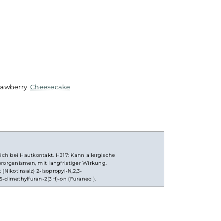
/ml Strawberry
Cheesecake