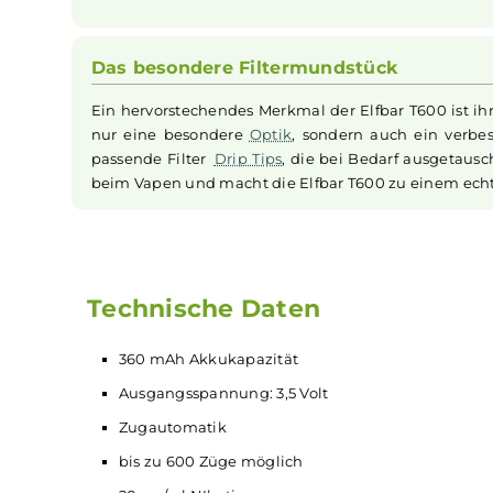
Device bis zu 600 Züge, bevor es fachgerec
werden muss. Das Füllvolumen des Tanks
Milliliter und ist bereits mit einem Nikotinsalz
einem Nikotingehalt von 20 mg/ml vorbefüllt
mit der
Elfbar
T600
ist im moderaten Bereich
und unterstützt Züge vom Mund zur Lunge.
Das besondere Filtermundstück
Ein hervorstechendes Merkmal der Elfbar T600 i
nur eine besondere
Optik
, sondern auch ein
passende Filter
Drip Tips
, die bei Bedarf aus
beim Vapen und macht die Elfbar T600 zu einem