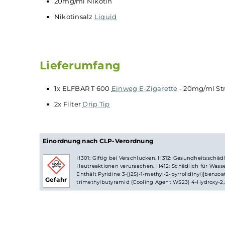
Technische Daten
360 mAh Akkukapazität
Ausgangsspannung: 3,5 Volt
Zugautomatik
bis zu 600 Züge möglich
20mg/ml NIkotin
Nikotinsalz
Liquid
Lieferumfang
1x ELFBAR T 600
Einweg E-Zigarette
- 20mg
2x Filter
Drip Tip