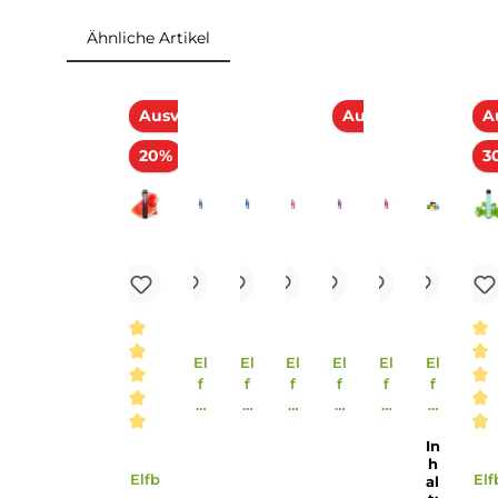
Einordnung nach CLP-Verordnung
H301: Giftig bei Verschlucken. H312: Gesundhe
Hautreaktionen verursachen. H412: Schädlich f
Enthält Pyridine 3-[(2S)-1-methyl-2-pyrrolidinyl
Gefahr
trimethylbutyramid (Cooling Agent WS23) 4-Hyd
Ähnliche Artikel
Produktgalerie überspringen
Ausverkauft
Ausverkauft
20%