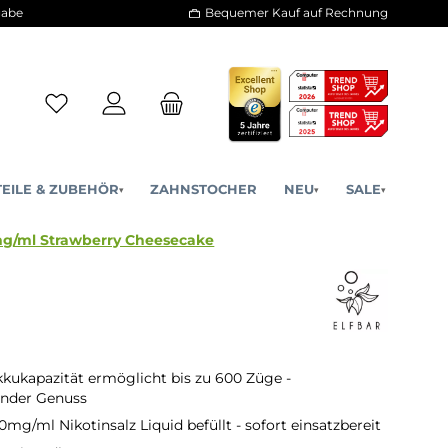
30 Tage Rückgabe
Bequemer Kauf a
ERSATZTEILE & ZUBEHÖR
ZAHNSTOCHER
NE
▾
▾
garette - 20mg/ml Strawberry Cheesecake
ke
ukapazität ermöglicht bis zu 600 Züge -
ender Genuss
mg/ml Nikotinsalz Liquid befüllt - sofort einsatzbereit