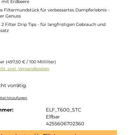
 mit Erdbeere
es Filtermundstück für verbessertes Dampferlebnis -
her Genuss
 Filter Drip Tips - für langfristigen Gebrauch und
nsatz
is:
iter
(497,50 € / 100 Milliliter)
wSt. zzgl. Versandkosten
ht vorrätig.
tel hinzufügen
mmer:
ELF_T600_STC
Elfbar
4255606702360