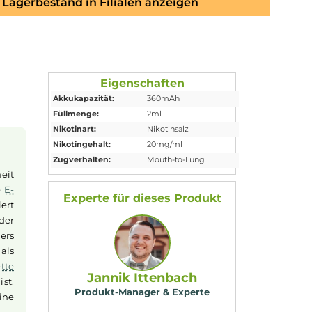
Lagerbestand in Filialen anzeigen
Eigenschaften
Akkukapazität:
360mAh
Füllmenge:
2ml
Nikotinart:
Nikotinsalz
Nikotingehalt:
20mg/ml
wendung
Zugverhalten:
Mouth-to-Lung
kompliziertheit
atzbereit. Die
E-
Experte für dieses Produk
dstück
aktiviert