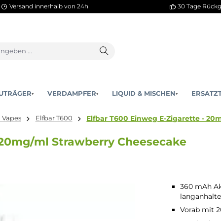
Versand innerhalb von 24h
AKKUTRÄGER
VERDAMPFER
LIQUID & MISCHEN
▾
▾
Elfbar T600 Einweg E-Zi
Einweg Vapes
Elfbar T600
tte - 20mg/ml Strawberry Cheeseca
360 mAh Akk
langanhalt
Vorab mit 20