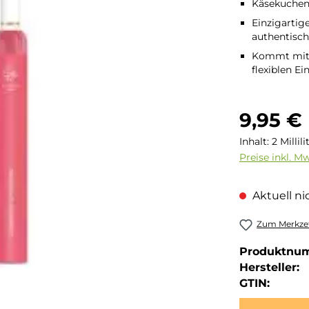
Käsekuchen
Einzigartig
authentisc
Kommt mit 2
flexiblen Ei
Regulärer Pre
9,95 €
Inhalt:
2 Millil
Preise inkl. M
Aktuell nic
Zum Merkzet
Produktnu
Hersteller:
GTIN: