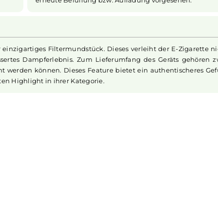
ht entsorgt
und kommt ohne jegliche Einstellunge
 beträgt 2
sonstige
Bedienelemente aus. Dies mach
Liquid
mit
benutzerfreundlich und ideal für Unt
. Das Vapen
Einstieg für Anfänger. Beachten Sie, das
 optimiert
ausschließlich zur einmaligen Verwendung
Sowohl der Tank als auch die Batterie sin
erneute Befüllung bzw. Aufladung vorges
st ihr einzigartiges Filtermundstück. Dieses verleiht der E
 verbessertes Dampferlebnis. Zum Lieferumfang des Gerä
getauscht werden können. Dieses Feature bietet ein authen
 echten Highlight in ihrer Kategorie.