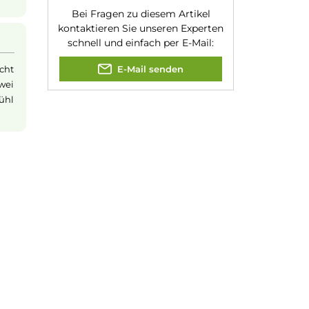
n, Tasten oder
t sie besonders
erwegs oder als
s die
E-Zigarette
Jannik Ittenbach
 konzipiert ist.
Produkt-Manager & Experte
d nicht für eine
ehen.
Bei Fragen zu diesem Artikel
kontaktieren Sie unseren Expert
schnell und einfach per E-Mail:
-Zigarette nicht
E-Mail senden
ts gehören zwei
tischeres Gefühl