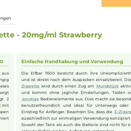
ewertungen
garette - 20mg/ml Strawberry
ar T600
Einfache Handhabung und Ver
garette
aus
Die Elfbar T600 besticht durch ihre Un
h. Abhängig
und ist direkt nach dem Auspacken eins
cht dieses
Zigarette
wird durch einen Zug am
Mun