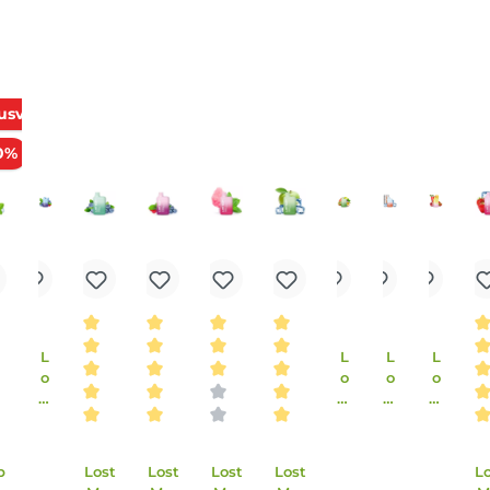
itsschädlich bei Hautkontakt. H317: Kann allergische
ür Wasserorganismen, mit langfristiger Wirkung.
)]benzoat (Nikotinsalz) 2-Isopropyl-N,2,3-
roxy-2,5-dimethylfuran-2(3H)-on (Furaneol).
Ausverkauft
30%