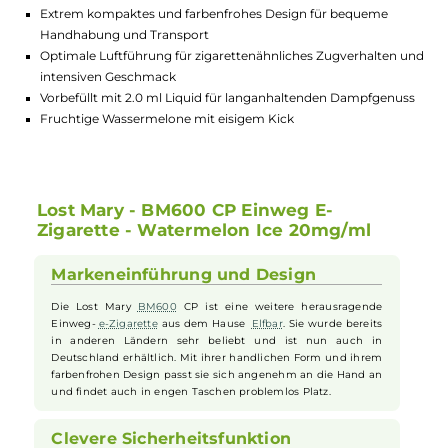
Lagerbestand in Filialen anzeigen
Highlights:
Integrierte 3-Zug Ein-/Abschaltung für Kindersicherheit und
einfache Bedienung
Extrem kompaktes und farbenfrohes Design für bequeme
Handhabung und Transport
Optimale Luftführung für zigarettenähnliches Zugverhalten
intensiven Geschmack
Vorbefüllt mit 2.0 ml Liquid für langanhaltenden Dampfgenu
Fruchtige Wassermelone mit eisigem Kick
Lost Mary - BM600 CP Einweg E-
Zigarette - Watermelon Ice 20mg/ml
Markeneinführung und Design
Die Lost Mary
BM600
CP ist eine weitere herausragende