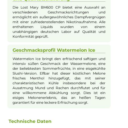
Clevere Sicherheitsfunktion
Die Lost Mary BM600 CP verfügt über eine intelligente
Sicherheitsfunktion in Form einer 3-Zug
Ein-/Abschaltung. Durch drei schnelle Züge innerhalb
von 2 Sekunden kann das Gerät aktiviert oder
deaktiviert werden, ohne dass sich die Form oder
Funktion verändert. Diese Funktion bietet Schutz vor
unbefugter Nutzung durch Kleinkinder.
Optimales Geschmackserlebnis und
Zugverhalten
Die Lost Mary BM600 CP überzeugt schon beim
ersten Zug mit ihrem extrem intensiven Geschmack.
Es sind keine Einstellungen erforderlich und die
Luftführung ist optimal auf das klassische Mund-zu-
Lunge (MTL) Dampfen abgestimmt, was ein
zigarettennahes Zugverhalten ermöglicht, das
insbesondere Umsteiger begeistern wird.
Vielfältige Geschmacksrichtungen
und Qualitätssicherung