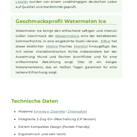
abgestimmt, was ein zigarettennahes Zugverhalten
ermöglicht, das insbesondere Umsteiger begeistern wird.
Vielfältige Geschmacksrichtungen
und Qualitätssicherung
Die Lost Mary BM600 CP bietet eine Auswahl an
verschiedenen Geschmacksrichtungen und ermöglicht ein
außergewöhnliches Dampfvergnügen mit einer
zufriedenstellenden Nikotinaufnahme. Alle enthaltenen
Liquids
wurden von einem unabhängigen deutschen Labor
auf Qualität und Konformität geprüft.
Geschmacksprofil Watermelon Ice
Watermelon Ice bringt den erfrischend saftigen und intensiv
süßen Geschmack der
Wassermelone
, eine der beliebtesten
Sommerfrüchte, in eine eisgekühlte Slushi-Version.
Elfbar
hat
dieser köstlichen
Melone
frisches
Menthol
hinzugefügt, das
mit seiner charakteristischen Kühle insbesondere bei der
Ausatmung Mund und Rachen durchflutet und für eine
willkommene Abkühlung sorgt. Dies ist ein eisiges
Melonenerlebnis, das an heißen Tagen garantiert für eine