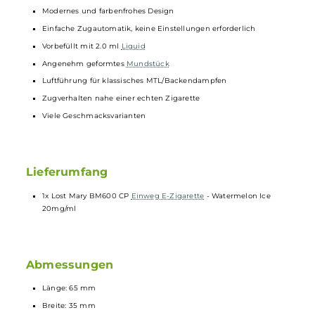
leckere Erfrischung sorgt.
Technische Daten
Moderne
Einweg e-Zigarette
(
Disposable
)
Integrierte 3-Zug Ein-/Abschaltung (CP Version)
Extrem kompaktes Design (Pocket-Friendly)
Ergonomisch und sehr leicht
Modernes und farbenfrohes Design
Einfache Zugautomatik, keine Einstellungen erforderlich
Vorbefüllt mit 2.0 ml
Liquid
Angenehm geformtes
Mundstück
Luftführung für klassisches MTL/Backendampfen
Zugverhalten nahe einer echten Zigarette
Viele Geschmacksvarianten