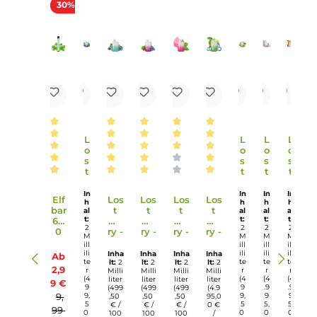
Länge: 65 mm
Breite: 35 mm
Tiefe: 16 mm
Gewicht
26 g
Gewicht: 26 g
Einordnung nach CLP-Verordnung
H301: Giftig bei Verschlucken. H412: Schädlich
für Wasserorganismen, mit langfristiger
Wirkung. EUH208: Enthält D-Limonen,
Cyclamal. Kann allergische Reaktionen
Gefahr
hervorrufen.
Infos zum Hersteller
Folgende Infos zum Hersteller sind verfübar...
Mehr
Bewertungen