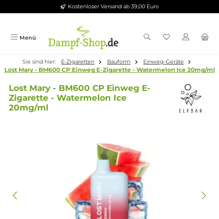
Kostenloser Versand ab 39,00 Euro
Zum Hauptinhalt springen
Menü
Sie sind hier:
E-Zigaretten
Bauform
Einweg-Geräte
Lost Mary - BM600 CP Einweg E-Zigarette - Watermelon Ice 2
Lost Mary - BM600 CP Einweg E-
Zigarette - Watermelon Ice
20mg/ml
Bildergalerie überspringen