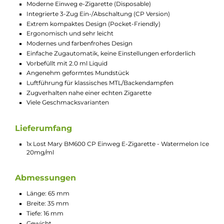
Die Lost Mary BM600 CP bietet eine Auswahl an
verschiedenen Geschmacksrichtungen und
ermöglicht ein außergewöhnliches Dampfvergnügen
mit einer zufriedenstellenden Nikotinaufnahme. Alle
enthaltenen Liquids wurden von einem
unabhängigen deutschen Labor auf Qualität und
Konformität geprüft.
Geschmacksprofil Watermelon Ice
Watermelon Ice bringt den erfrischend saftigen und
intensiv süßen Geschmack der Wassermelone, eine
der beliebtesten Sommerfrüchte, in eine eisgekühlte
Slushi-Version. Elfbar hat dieser köstlichen Melone
frisches Menthol hinzugefügt, das mit seiner
charakteristischen Kühle insbesondere bei der
Ausatmung Mund und Rachen durchflutet und für
eine willkommene Abkühlung sorgt. Dies ist ein
eisiges Melonenerlebnis, das an heißen Tagen
garantiert für eine leckere Erfrischung sorgt.