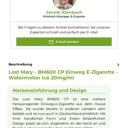
Einordnung nach CLP-Verordnung
H301: Giftig bei Verschlucken. H412:
Schädlich für Wasserorganismen, mit
langfristiger Wirkung. EUH208: Enthält D-
Gefahr
Limonen, Cyclamal. Kann allergische
Reaktionen hervorrufen.
Eigenschaften
Nikotinart:
Nikotinsalz
Nikotingehalt:
20mg/ml
Experte für dieses Produkt
Jannik Ittenbach
Produkt-Manager & Experte