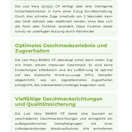
Einweg-
e-Zigarette
aus dem Hause
Elfbar
. Sie wurde bereits
in anderen Ländern sehr beliebt und ist nun auch in
Deutschland erhältlich. Mit ihrer handlichen Form und ihrem
farbenfrohen Design passt sie sich angenehm an die Hand an
und findet auch in engen Taschen problemlos Platz.
Clevere Sicherheitsfunktion
Die Lost Mary
BM600
CP verfügt über eine intelligente
Sicherheitsfunktion in Form einer 3-Zug Ein-/Abschaltung.
Durch drei schnelle Züge innerhalb von 2 Sekunden kann
das Gerät aktiviert oder deaktiviert werden, ohne dass sich
die Form oder Funktion verändert. Diese Funktion bietet
Schutz vor unbefugter Nutzung durch Kleinkinder.
Optimales Geschmackserlebnis und
Zugverhalten
Die Lost Mary BM600 CP überzeugt schon beim ersten Zug
mit ihrem extrem intensiven Geschmack. Es sind keine
Einstellungen erforderlich und die Luftführung ist optimal
auf das klassische Mund-zu-Lunge (MTL) Dampfen