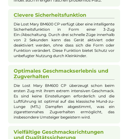
Bei Fragen zu diesem Artikel kontaktieren Sie unseren
Experten schnell und einfach per E-Mail:
E-Mail senden
Beschreibung
Lost Mary - BM600 CP Einweg E-Zigarette
Watermelon Ice 20mg/ml
Markeneinführung und Design
Die Lost Mary BM600 CP ist eine weitere
herausragende Einweg-e-Zigarette aus dem Hause
Elfbar. Sie wurde bereits in anderen Ländern sehr
beliebt und ist nun auch in Deutschland erhältlich. Mit
ihrer handlichen Form und ihrem farbenfrohen
Design passt sie sich angenehm an die Hand an und
findet auch in engen Taschen problemlos Platz.