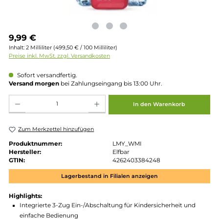
Regulärer Preis:
9,99 €
Inhalt:
2 Milliliter
(499,50 € / 100 Milliliter)
Preise inkl. MwSt. zzgl. Versandkosten
Sofort versandfertig.
Versand morgen
bei Zahlungseingang bis 13:00 Uhr.
Produkt Anzahl: Gib den gewünschten Wert ein oder benutze die Schaltflächen um die 
In den Warenkorb
Zum Merkzettel hinzufügen
Produktnummer:
LMY_WMI
Hersteller:
Elfbar
GTIN:
4262403384248