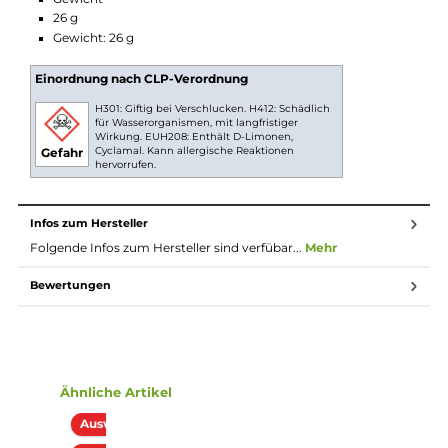
Technische Daten
Moderne Einweg e-Zigarette (Disposable)
Integrierte 3-Zug Ein-/Abschaltung (CP Version)
Extrem kompaktes Design (Pocket-Friendly)
Ergonomisch und sehr leicht
Modernes und farbenfrohes Design
Einfache Zugautomatik, keine Einstellungen erforderlich
Vorbefüllt mit 2.0 ml Liquid
Angenehm geformtes Mundstück
Luftführung für klassisches MTL/Backendampfen
Zugverhalten nahe einer echten Zigarette
Viele Geschmacksvarianten
Lieferumfang
1x Lost Mary BM600 CP Einweg E-Zigarette - Watermelon 
20mg/ml
Abmessungen