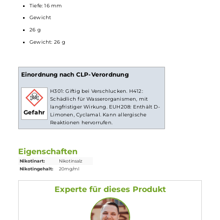
Lieferumfang
1x Lost Mary BM600 CP
Einweg E-Zigarette
- Watermelon Ice
20mg/ml
Abmessungen
Länge: 65 mm
Breite: 35 mm
Tiefe: 16 mm
Gewicht
26 g
Gewicht: 26 g