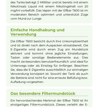
E-Mail senden
Beschreibung
Elfbar T600 Einweg E-Zigarette - 20mg/m
Watermelon Lemon
Allgemeine Spezifikationen der Elfbar
T600
Die Elfbar T600 zeichnet sich als Einweg E-Zigarette
aus und bietet eine Batteriekapazität von 360 mAh.
Abhängig von Länge und Intensität der Züge
ermöglicht dieses Device bis zu 600 Züge, bevor es
fachgerecht entsorgt werden muss. Das Füllvolumen
des Tanks beträgt 2 Milliliter und ist bereits mit einem
Nikotinsalz Liquid mit einem Nikotingehalt von 20
mg/ml vorbefüllt. Das Vapen mit der Elfbar T600 ist im
moderaten Bereich optimiert und unterstützt Züge
vom Mund zur Lunge.