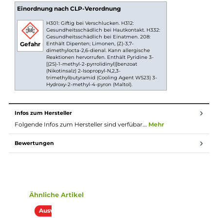
Drip Tips, die bei Bedarf ausgetauscht werden
können. Dieses Feature bietet ein authentischeres
Gefühl beim Vapen und macht die Elfbar T600 zu
einem echten Highlight in ihrer Kategorie.
Technische Daten
360 mAh Akkukapazität
Ausgangsspannung: 3,5 Volt
Zugautomatik
bis zu 600 Züge möglich
20mg/ml NIkotin
Nikotinsalz Liquid
Lieferumfang
1x ELFBAR T 600 Einweg E-Zigarette - 20mg/ml Watermel
Lemon
2x Filter Drip Tip