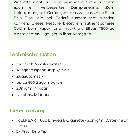
Einfache Handhabung und
Verwendung
Die Elfbar T600 besticht durch ihre Unkompliziertheit
und ist direkt nach dem Auspacken einsatzbereit. Die
E-Zigarette wird durch einen Zug am Mundstück
aktiviert und kommt ohne jegliche Einstellungen,
Tasten oder sonstige Bedienelemente aus. Dies
macht sie besonders benutzerfreundlich und ideal für
Unterwegs oder als Einstieg für Anfänger. Beachten
Sie, dass die E-Zigarette ausschließlich zur einmaligen
Verwendung konzipiert ist. Sowohl der Tank als auch
die Batterie sind nicht für eine erneute Befüllung bzw.
Aufladung vorgesehen.
Das besondere Filtermundstück
Ein hervorstechendes Merkmal der Elfbar T600 ist ihr
einzigartiges Filtermundstück. Dieses verleiht der E-
Zigarette nicht nur eine besondere Optik, sondern
auch ein verbessertes Dampferlebnis. Zum
Lieferumfang des Geräts gehören zwei passende Filter