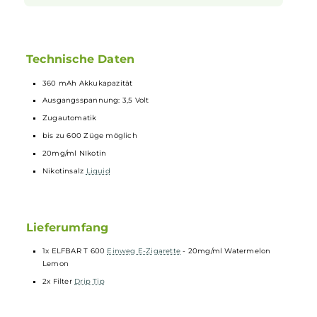
Das besondere Filtermundstück
Ein hervorstechendes Merkmal der Elfbar T600 ist ihr
einzigartiges Filtermundstück. Dieses verleiht der E-Zigarette
nicht nur eine besondere
Optik
, sondern auch ein
verbessertes Dampferlebnis. Zum Lieferumfang des Geräts
gehören zwei passende Filter
Drip Tips
, die bei Bedarf
ausgetauscht werden können. Dieses Feature bietet ein
authentischeres Gefühl beim Vapen und macht die Elfbar
T600 zu einem echten Highlight in ihrer Kategorie.
Technische Daten
360 mAh Akkukapazität
Ausgangsspannung: 3,5 Volt
Zugautomatik
bis zu 600 Züge möglich
20mg/ml NIkotin