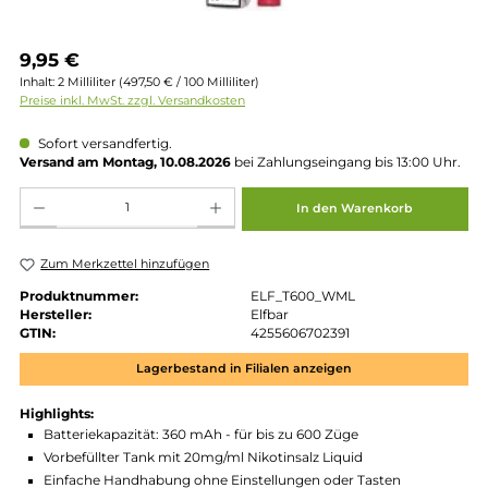
Regulärer Preis:
9,95 €
Inhalt:
2 Milliliter
(497,50 € / 100 Milliliter)
Preise inkl. MwSt. zzgl. Versandkosten
Sofort versandfertig.
Versand am Montag, 10.08.2026
bei Zahlungseingang bis 13:00 
Produkt Anzahl: Gib den gewünschten Wert ein oder benutze die Schaltflächen um die 
In den Warenkorb
Zum Merkzettel hinzufügen
Produktnummer:
ELF_T600_WML
Hersteller:
Elfbar
GTIN:
4255606702391
Lagerbestand in Filialen anzeigen