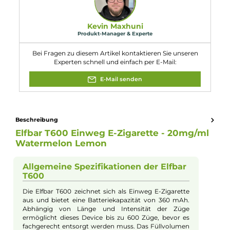
(Cooling Agent WS23) 3-Hydroxy-2-
methyl-4-pyron (Maltol).
Eigenschaften
Akkukapazität:
360mAh
Füllmenge:
2ml
Nikotinart:
Nikotinsalz
Nikotingehalt:
20mg/ml
Zugverhalten:
Mouth-to-Lung
Experte für dieses Produkt
Kevin Maxhuni
Produkt-Manager & Experte
Bei Fragen zu diesem Artikel kontaktieren Sie unseren
Experten schnell und einfach per E-Mail: