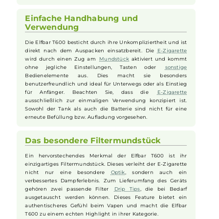
bietet eine Batteriekapazität von 360 mAh. Abhängig von
Länge und Intensität der Züge ermöglicht dieses Device bis
zu 600 Züge, bevor es fachgerecht entsorgt werden muss.
Das Füllvolumen des Tanks beträgt 2 Milliliter und ist bereits
mit einem Nikotinsalz
Liquid
mit einem Nikotingehalt von
20 mg/ml vorbefüllt. Das Vapen mit der
Elfbar
T600
ist im
moderaten Bereich optimiert und unterstützt Züge vom
Mund zur Lunge.
Einfache Handhabung und
Verwendung
Die Elfbar T600 besticht durch ihre Unkompliziertheit und ist
direkt nach dem Auspacken einsatzbereit. Die
E-Zigarette
wird durch einen Zug am
Mundstück
aktiviert und kommt
ohne jegliche Einstellungen, Tasten oder
sonstige
Bedienelemente aus. Dies macht sie besonders
benutzerfreundlich und ideal für Unterwegs oder als Einstieg
für Anfänger. Beachten Sie, dass die
E-Zigarette
ausschließlich zur einmaligen Verwendung konzipiert ist.
Sowohl der Tank als auch die Batterie sind nicht für eine
erneute Befüllung bzw. Aufladung vorgesehen.