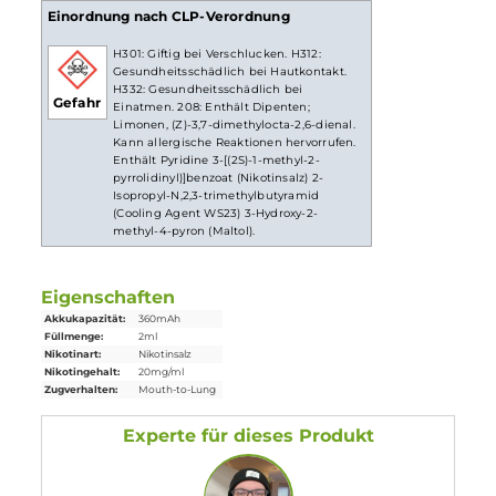
Nikotinsalz
Liquid
Lieferumfang
1x ELFBAR T 600
Einweg E-Zigarette
- 20mg/ml Watermelon
Lemon
2x Filter
Drip Tip
Einordnung nach CLP-Verordnung
H301: Giftig bei Verschlucken. H312:
Gesundheitsschädlich bei Hautkontakt.
H332: Gesundheitsschädlich bei
Gefahr
Einatmen. 208: Enthält Dipenten;
Limonen, (Z)-3,7-dimethylocta-2,6-dienal.
Kann allergische Reaktionen hervorrufen.
Enthält Pyridine 3-[(2S)-1-methyl-2-
pyrrolidinyl)]benzoat (Nikotinsalz) 2-
Isopropyl-N,2,3-trimethylbutyramid