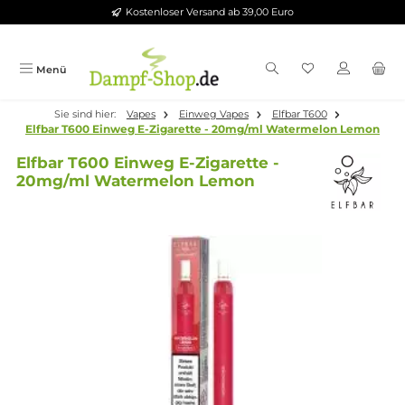
Kostenloser Versand ab 39,00 Euro
Zum Hauptinhalt springen
Menü
Sie sind hier:
Vapes
Einweg Vapes
Elfbar T600
Elfbar T600 Einweg E-Zigarette - 20mg/ml Watermelon Le
Elfbar T600 Einweg E-Zigarette -
20mg/ml Watermelon Lemon
Bildergalerie überspringen