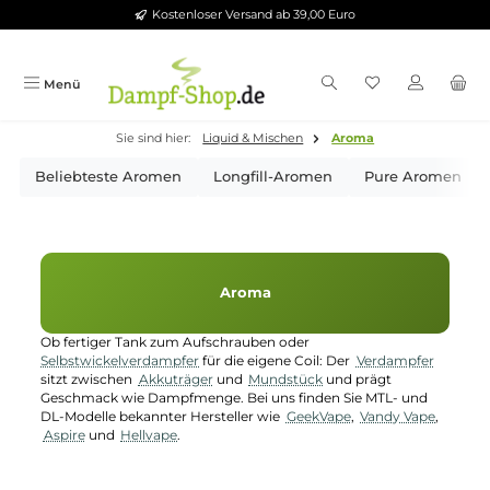
Kostenloser Versand ab 39,00 Euro
Zum Hauptinhalt springen
Menü
Sie sind hier:
Liquid & Mischen
Aroma
Beliebteste Aromen
Longfill-Aromen
Pure Aro
Aroma
Ob fertiger Tank zum Aufschrauben oder
Selbstwickelverdampfer
für die eigene Coil: Der
Verdampfer
sitzt zwischen
Akkuträger
und
Mundstück
und prägt
Geschmack wie Dampfmenge. Bei uns finden Sie MTL- und
DL-Modelle bekannter Hersteller wie
GeekVape
,
Vandy Vape
,
Aspire
und
Hellvape
.