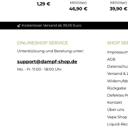
Durchschnittliche Bewert
Durchs
Durchschnittliche Bewertung von 4.86 v
Ultrabio Basis
Ultra
Flüssigkeit
Flü
ZAZO
50/50 - 100ml
70/3
Leerflasch
(in 120ml
(i
e - 125ml
Flasche)
Fl
Oval aus
HDPE
Inhalt:
100
Inh
Milliliter
Mi
(469,00 € / 1000
(399,0
Milliliter)
Mil
1,29 €
46,90 €
39
Kostenloser Versand ab 39,00 Euro
ONLINESHOP-SERVICE
SH
Unterstützung und Beratung unter: