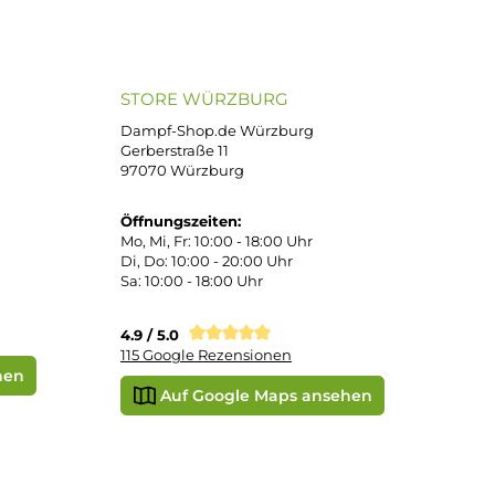
atenkauf
Klarna Sofortüberweisung
Klarna Rechnung
PayPal
DHL Paket (Eigenhändig)
e
SEPA Lastschrift
STORE WÜRZBURG
ier
Dampf-Shop.de Würzburg