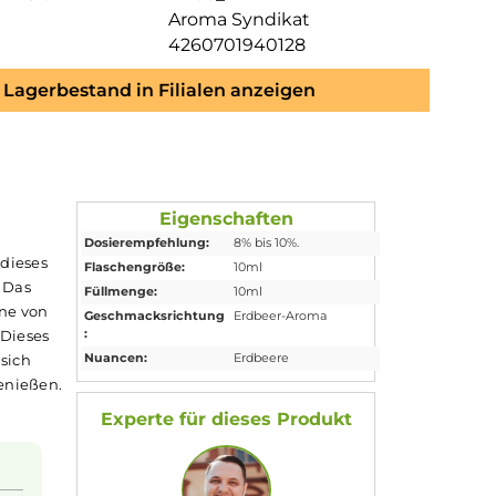
Aroma Syndikat
4260701940128
Lagerbestand in Filialen anzeigen
Eigenschaften
Dosierempfehlung:
8% bis 10%.
ionen halten dieses
Flaschengröße:
10ml
ackserlebnis. Das
Füllmenge:
10ml
rden Ihre Sinne von
Geschmacksrichtung
Erdbeer-Aroma
:
n
verwöhnen. Dieses