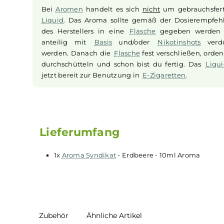
Aroma versprüht das Flair eines warmen Sommer
besonders gut als MTL-Aroma und ermöglicht I
Tauchen Sie ein in die Welt des
Erdbeere
Aromas
Aromen zum Mischen von Liquid
Bei
Aromen
handelt es sich
nicht
um gebrauc
Liquid
. Das Aroma sollte gemäß der Dosier
des Herstellers in eine
Flasche
gegeben w
anteilig mit
Basis
und/oder
Nikotinshots
werden. Danach die
Flasche
fest verschließen,
durchschütteln und schon bist du fertig. Da
jetzt bereit zur Benutzung in
E-Zigaretten
.
Lieferumfang