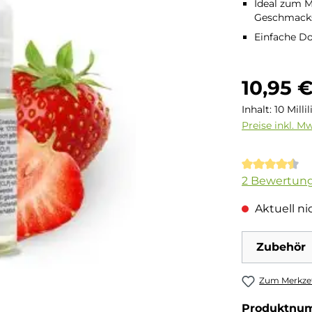
Ideal zum M
Geschmacks
Einfache D
Regulärer Pre
10,95 
Inhalt:
10 Milli
Preise inkl. M
Durchschnit
2 Bewertun
Aktuell nic
Zubehör
Zum Merkzet
Produktnu