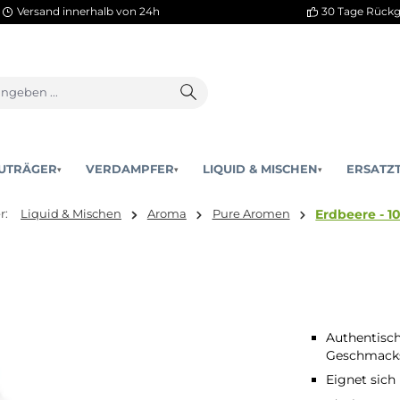
Versand innerhalb von 24h
AKKUTRÄGER
VERDAMPFER
LIQUID & MISCHEN
▾
▾
sind hier:
Liquid & Mischen
Aroma
Pure Aromen
Authentisch
Geschmacks
Eignet sich