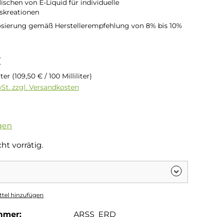
ischen von E-Liquid für individuelle
kreationen
osierung gemäß Herstellerempfehlung von 8% bis 10%
is:
€
liter
(109,50 € / 100 Milliliter)
wSt. zzgl. Versandkosten
tliche Bewertung von 4.5 von 5 Sternen
gen
ht vorrätig.
tel hinzufügen
mmer:
ARSS_ERD