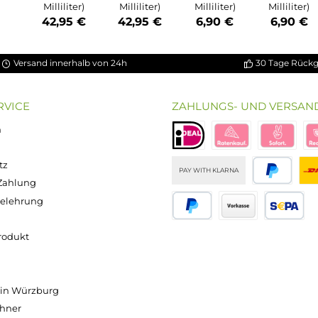
ung von 5 von 5 Sternen
chnittliche Bewertung von 3.5 von 5 Sternen
on 5 Sternen
Durchschnittliche Bewertung von 5 von 5 S
Durchschnittliche Bewertun
Durchschnitt
bio Basis
ssigkeit
Popdrop -
Popdrop -
Popdrop
0 - 100ml
Basis
Basis
Nikotinsho
n 120ml
70/30
50/50
t 50/50 -
asche)
100ml
100ml
20mg/ml
Inhalt:
100
Inhalt:
100
Inhalt:
10
alt:
100
Milliliter
Milliliter
Milliliter
lliliter
(429,50 € /
(429,50 € /
(690,00 € /
0 € / 1000
1000
1000
1000
liliter)
Milliliter)
Milliliter)
Milliliter)
,90 €
42,95 €
42,95 €
6,90 €
Versand innerhalb von 24h
OP SERVICE
ZAHLUNGS- U