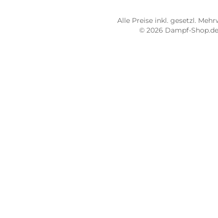
Hauptstraße 71
Max
66953 Pirmasens
664
Öffnungszeiten:
Öff
Mo - Fr: 10:00 - 18:00 Uhr
Mo -
Sa: 10:00 - 16:00 Uhr
Sa: 
4.8 / 5.0
4.7 
487 Google Rezensionen
273
Auf Google Maps ansehen
Alle Preise inkl. gesetz
© 2026 Dampf-Sh