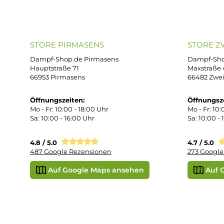
Imp
AG
support@dampf-shop.de
Dat
Mo. - Fr. 11:00 - 18:00 Uhr
Ver
Wid
Rüc
Def
Kon
Übe
Vap
Liq
STORE PIRMASENS
ST
Dampf-Shop.de Pirmasens
Dam