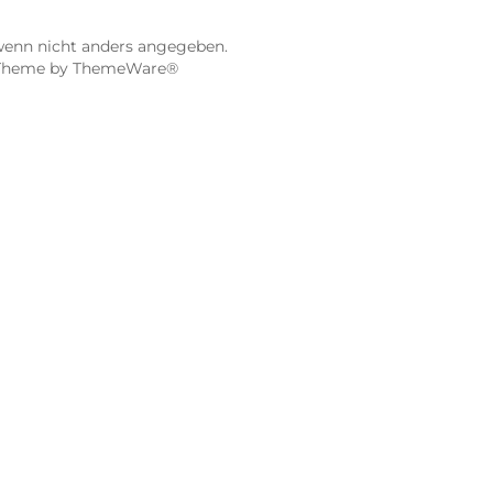
Gerberstraße 11
97070 Würzburg
Öffnungszeiten:
0:00 Uhr
Mo, Mi, Fr: 10:00 - 18:00 Uhr
Uhr
Di, Do: 10:00 - 20:00 Uhr
Sa: 10:00 - 18:00 Uhr
sionen
4.9 / 5.0
115 Google Rezensionen
e Maps ansehen
Auf Google Maps anse
gebühren, wenn nicht anders angegeben.
 vorbehalten. Theme by
ThemeWare®