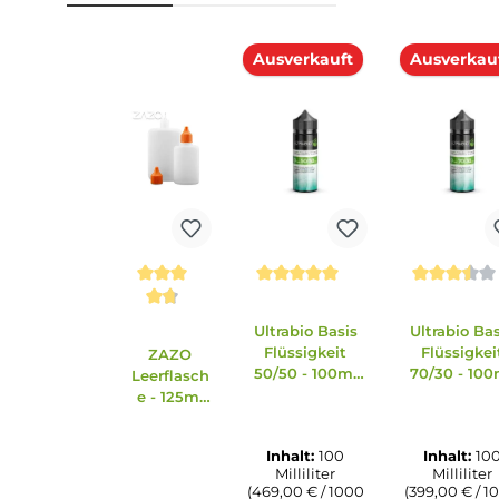
1x
Aroma Syndikat
- Erdbeere - 10ml Aroma
Zubehör
Ähnliche Artikel
Produktgalerie überspringen
Ausverkauft
Ausv