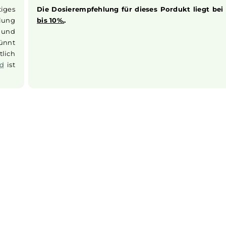
tags und schmeckt so frisch wie frisch gepflückte
Erdbee
hnen, den erfrischenden Geschmack von Erdbeeren in voll
 und erleben Sie die süße Essenz sonniger Erdbeerfelder.
Dosierung des Aromas
hsfertiges
Die Dosierempfehlung für dieses Pordu
empfehlung
bis 10%.
.
erden und
verdünnt
 ordentlich
s
Liquid
ist