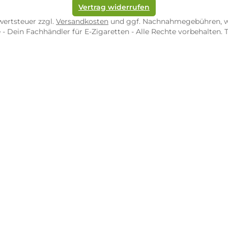
straße 4
Karl-Marx-Str. 59
82 Zweibrücken
54290 Trier
nungszeiten:
Öffnungszeiten:
 Fr: 10:00 - 18:00 Uhr
Mo - Fr: 10:00 - 2
10:00 - 16:00 Uhr
Sa: 10:00 - 18:00 
/ 5.0
4.9 / 5.0
 Google Rezensionen
373 Google Rezen
Auf Google Maps ansehen
Auf Googl
Vertrag widerrufen
l. Mehrwertsteuer zzgl.
Versandkosten
und ggf. Nachnahme
op.de - Dein Fachhändler für E-Zigaretten - Alle Rechte