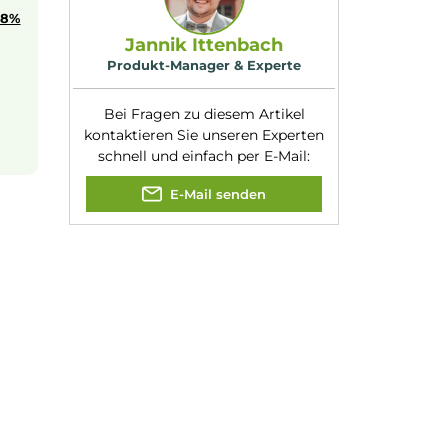
Nuancen:
Erdbeere
ren
. Es eignet sich
en Zügen zu genießen.
Experte für dieses Produk
kt liegt bei
8%
Jannik Ittenbach
Produkt-Manager & Experte
Bei Fragen zu diesem Artikel
kontaktieren Sie unseren Expert
schnell und einfach per E-Mail:
E-Mail senden