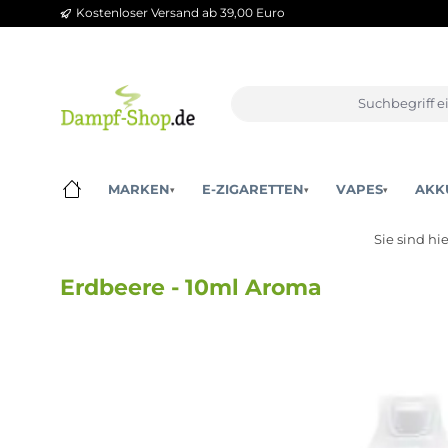
Kostenloser Versand ab 39,00 Euro
m Hauptinhalt springen
Zur Suche springen
Zur Hauptnavigation springen
MARKEN
E-ZIGARETTEN
VAPES
▾
▾
▾
Sie 
Erdbeere - 10ml Aroma
Bildergalerie überspringen