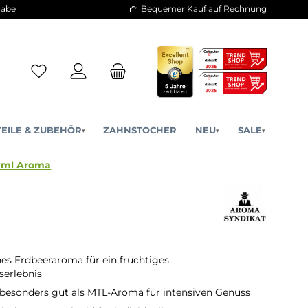
30 Tage Rückgabe
Bequemer Kauf a
ERSATZTEILE & ZUBEHÖR
ZAHNSTOCHER
NE
▾
▾
Erdbeere - 10ml Aroma
es Erdbeeraroma für ein fruchtiges
erlebnis
 besonders gut als MTL-Aroma für intensiven Genuss