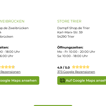
ressum
B
iDEAL
Klarna R
enschutz
PAY WITH KLARNA
sand & Zahlung
errufsbelehrung
kgabe
Später bezahlen
Vorkass
ektes Produkt
takt
r uns
e Shop in Würzburg
uid-Rechner
ORE ZWEIBRÜCKEN
STORE TRIER
pf-Shop.de Zweibrücken
Dampf-Shop.de Tr