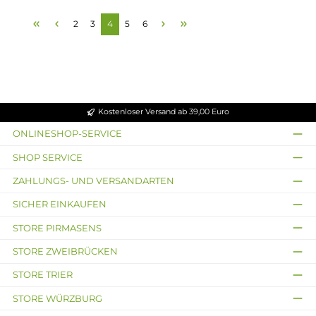
Frische Wassermelone
Süße Schokomilch
Inhalt:
14 Milliliter
(126,36 € /
Inhalt:
10 Milliliter
(149,50 € 
100 Milliliter)
100 Milliliter)
17,69 €
14,95 €
Ausverkauft
Ausverkauft
Neu
DK Salze
Tom Klarks