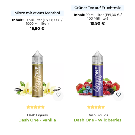
Kapka's Flava
Durchschnittliche Bewertung von 2 von 5 Sternen
Thorn
Barehead
Essentials - Iced Mint
Elevate
Grüner Tee auf Fruchtmix
Minze mit etwas Menthol
Inhalt:
10 Milliliter
(199,00 € 
100 Milliliter)
Inhalt:
10 Milliliter
(1.590,00 € /
19,90 €
1000 Milliliter)
15,90 €