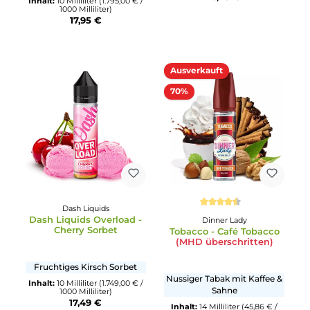
1000 Milliliter)
Inhalt:
10 Milliliter
(1.595,00 € /
10,95 €
1000 Milliliter)
15,95 €
Vampire Vape
Durchschnittliche Bewertung von 5 von 5 Sternen
Bar Salts - Cherry Cola
Dampfdidas
Japansicher Tee
Kirsch-Cola Mix mit Frisch