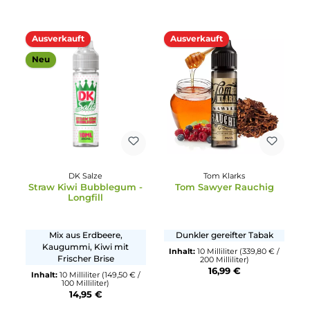
Fruchtiges Kirsch Sorbet
Nussiger Tabak mit Kaffee 
Inhalt:
10 Milliliter
(1.749,00 € /
Sahne
1000 Milliliter)
17,49 €
Inhalt:
14 Milliliter
(45,86 € /
100 Milliliter)
6,42 €
21,39 €
Ausverkauft
Ausverkauft
Vampire Vape
Wanted
Cool Watermelon
Schokomilch