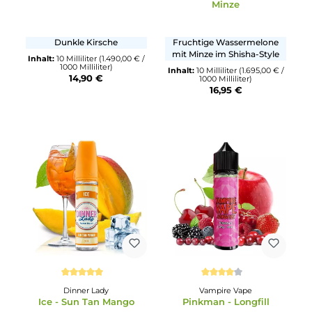
Durchschnittliche Bewertung von 5 von 5 Sternen
Durchschnittliche Bewertun
OWL
Dr. Fog
Black Cherries - Longfill
Shisha - Wassermelon
Minze
Dunkle Kirsche
Fruchtige Wassermelone
mit Minze im Shisha-Style
Inhalt:
10 Milliliter
(1.490,00 € /
1000 Milliliter)
Inhalt:
10 Milliliter
(1.695,00 € 
14,90 €
1000 Milliliter)
16,95 €