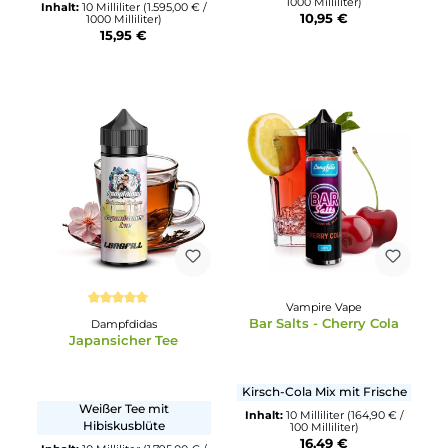
15,90 €
OWL
Durchschnittliche Bewertung von 5 von 5 Sternen
Whiskey Cola - 10ml
Dash Liquids
Aroma
Dash One - Strawberry
Whisky Cola Geschmack
Süße, saftige Erdbeeren
Inhalt:
10 Milliliter
(1.095,00 € 