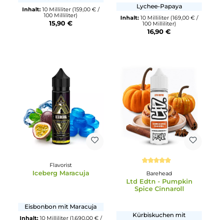
Barehead
Durchschnittliche Bewertun
Weird Vibes - Peach &
Twelve Monkeys
Rosemary Lemonade
Tropika
Pfirisch & Rosmarin
Lychee-Papaya
Inhalt:
10 Milliliter
(159,00 € /
100 Milliliter)
Inhalt:
10 Milliliter
(169,00 € 
15,90 €
100 Milliliter)
16,90 €