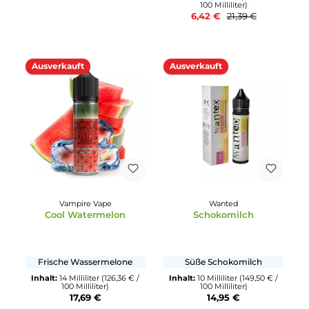
Weißer Tee mit
Inhalt:
10 Milliliter
(164,90 € 
Hibiskusblüte
100 Milliliter)
16,49 €
Inhalt:
10 Milliliter
(1.795,00 € /
1000 Milliliter)
17,95 €
Ausverkauft
70%
Dash Liquids
Durchschnittliche Bewertun
Dash Liquids Overload -
Dinner Lady
Cherry Sorbet
Tobacco - Café Tobacc
(MHD überschritten)