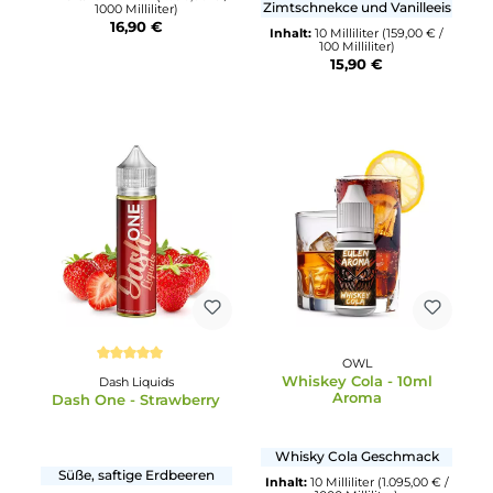
Flavorist
Durchschnittliche Bewertun
Iceberg Maracuja
Barehead
Ltd Edtn - Pumpkin
Spice Cinnaroll
Eisbonbon mit Maracuja
Kürbiskuchen mit
Inhalt:
10 Milliliter
(1.690,00 € /
Zimtschnekce und Vanillee
1000 Milliliter)
16,90 €
Inhalt:
10 Milliliter
(159,00 € 
100 Milliliter)