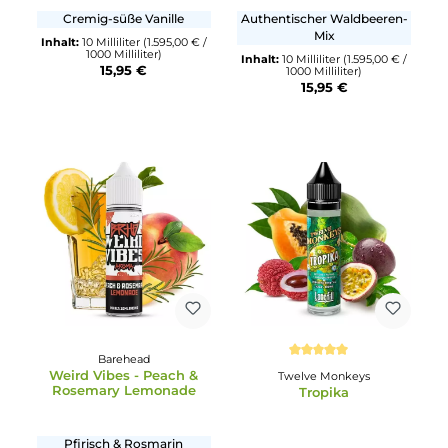
Durchschnittliche Bewertung von 5 von 5 Sternen
Durchschnittliche Bewertun
Dash Liquids
Dash Liquids
Dash One - Vanilla
Dash One - Wildberrie
Cremig-süße Vanille
Authentischer Waldbeeren
Mix
Inhalt:
10 Milliliter
(1.595,00 € /
1000 Milliliter)
Inhalt:
10 Milliliter
(1.595,00 € 
15,95 €
1000 Milliliter)
15,95 €