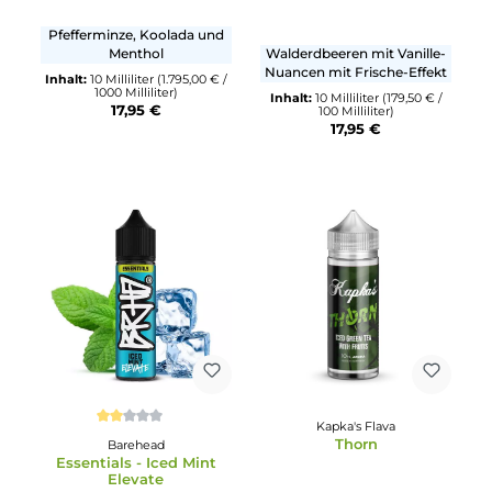
Drip Hacks
Durchschnittliche Bewertu
Cryo Mint
Flavour Smoke
Strawberry Vanille on Ic
Pfefferminze, Koolada und
Menthol
Walderdbeeren mit Vanille
Nuancen mit Frische-Effek
Inhalt:
10 Milliliter
(1.795,00 € /
1000 Milliliter)
Inhalt:
10 Milliliter
(179,50 € /
17,95 €
100 Milliliter)
17,95 €