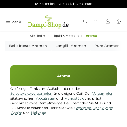
Kostenloser Versand ab 39,00 Euro
Zum Hauptinhalt springen
Menü
Sie sind hier:
Liquid & Mischen
Aroma
Beliebteste Aromen
Longfill-Aromen
Pure Aro
Aroma
Ob fertiger Tank zum Aufschrauben oder
Selbstwickelverdampfer
für die eigene Coil: Der
Verdampfer
sitzt zwischen
Akkuträger
und
Mundstück
und prägt
Geschmack wie Dampfmenge. Bei uns finden Sie MTL- und
DL-Modelle bekannter Hersteller wie
GeekVape
,
Vandy Vape
,
Aspire
und
Hellvape
.