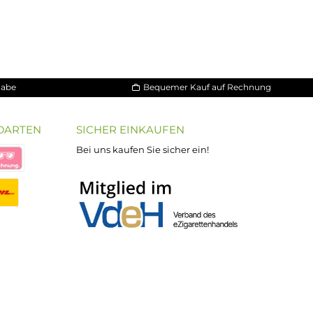
30 Tage Rückgabe
Bequemer Kauf a
ND VERSANDARTEN
SICHER EINKAUFEN
Bei uns kaufen Sie sicher ein!
atenkauf
Klarna Sofortüberweisung
Klarna Rechnung
PayPal
DHL Paket (Eigenhändig)