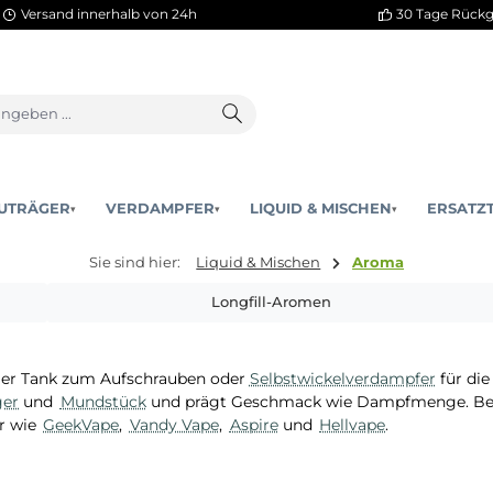
Versand innerhalb von 24h
AKKUTRÄGER
VERDAMPFER
LIQUID & MISCHEN
▾
▾
Sie sind hier:
Liquid & Mischen
Arom
Longfill-Aromen
 fertiger Tank zum Aufschrauben oder
Selbstwickelverda
kuträger
und
Mundstück
und prägt Geschmack wie Dampf
rsteller wie
GeekVape
,
Vandy Vape
,
Aspire
und
Hellvape
.