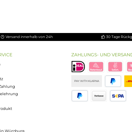
Versand innerhalb von 24h
OP SERVICE
ZAHLUNGS- U
ressum
B
iDEAL
Klarna R
enschutz
PAY WITH KLARNA
sand & Zahlung