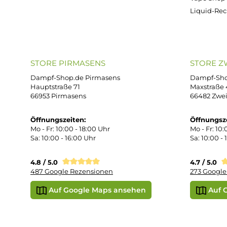
Wid
Rüc
Def
Kon
Übe
Vap
Liq
STORE PIRMASENS
ST
Dampf-Shop.de Pirmasens
Dam
Hauptstraße 71
Max
66953 Pirmasens
664
Öffnungszeiten:
Öff
Mo - Fr: 10:00 - 18:00 Uhr
Mo -