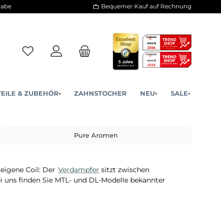
30 Tage Rückgabe
Bequemer Kauf a
ERSATZTEILE & ZUBEHÖR
ZAHNSTOCHER
NE
▾
▾
a
Pure Aromen
mpfer
für die eigene Coil: Der
Verdampfer
sitzt zwischen
menge. Bei uns finden Sie MTL- und DL-Modelle bekann