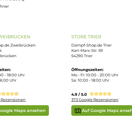
errufsbelehrung
kgabe
Später bezahlen
Vorkass
ektes Produkt
takt
r uns
e Shop in Würzburg
uid-Rechner
ORE ZWEIBRÜCKEN
STORE TRIER
pf-Shop.de Zweibrücken
Dampf-Shop.de Tr
straße 4
Karl-Marx-Str. 59
82 Zweibrücken
54290 Trier
nungszeiten:
Öffnungszeiten:
 Fr: 10:00 - 18:00 Uhr
Mo - Fr: 10:00 - 2