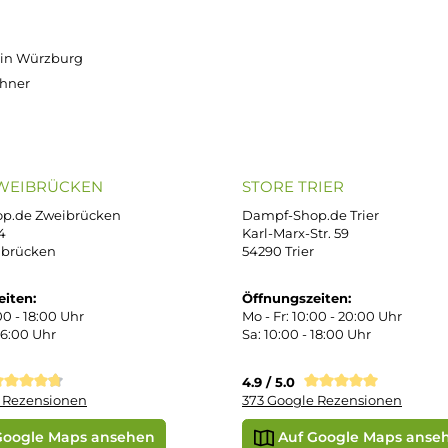
Versand innerhalb von 24h
OP SERVICE
ZAHLUNGS- U
ressum
B
iDEAL
Klarna R
enschutz
PAY WITH KLARNA
sand & Zahlung
errufsbelehrung
kgabe
Später bezahlen
Vorkass
ektes Produkt
takt
r uns
e Shop in Würzburg
uid-Rechner