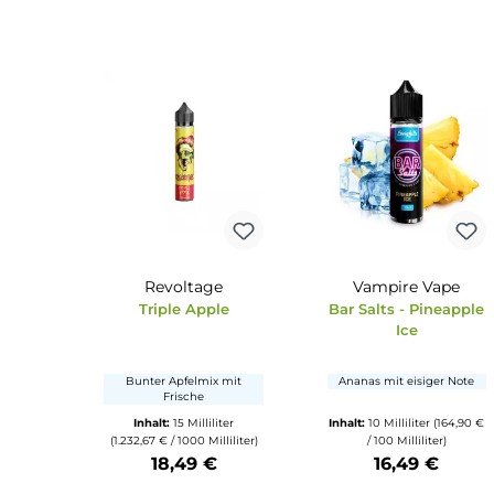
Kirsch Traube Limo -
Weihnachtsedit
10ml Aroma
Spekulatius - Lo
Limonade aus Kirschen
Frische Spekulatiu
und Trauben
Inhalt:
10 Milliliter
(109,50 €
Inhalt:
10 Millili
/ 100 Milliliter)
(1.490,00 € / 1000 Mil
10,95 €
14,90 €
Produkt Anzahl: Gib den gewünschten Wert ein oder benu
Produkt Anzahl: Gi