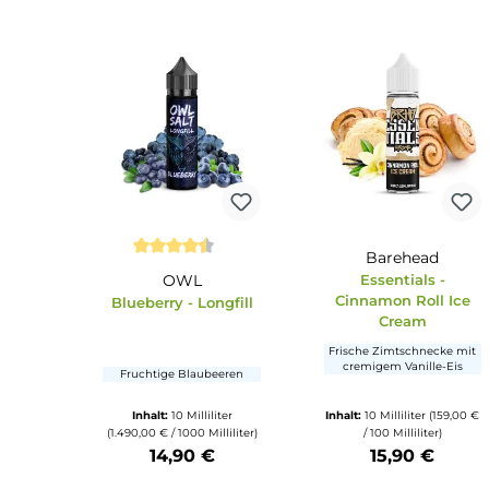
Seite
Seite
Seite
Seite
Seite
1
2
3
4
5
Barehead
Durchschnittliche Bewertung von 4.5 von 5
OWL
Essentials 
Cinnamon Roll
Blueberry - Longfill
Cream