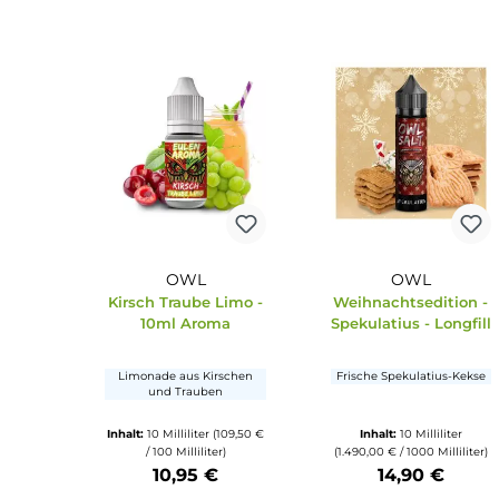
Frische Zimtschnec
cremigem Vanille
Fruchtige Blaubeeren
Inhalt:
10 Milliliter
Inhalt:
10 Milliliter
(
(1.490,00 € / 1000 Milliliter)
/ 100 Milliliter
14,90 €
15,90 €
Produkt Anzahl: Gib den gewünschten Wert ein oder benu
Produkt Anzahl: Gi
OWL
OWL