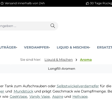
Versand innerhalb von 24h
AKKUTRÄGER
VERDAMPFER
LIQUID & MISCHEN
▾
▾
Sie sind hier:
Liquid & Mischen
Arom
Longfill-Aromen
 fertiger Tank zum Aufschrauben oder
Selbstwickelverda
kuträger
und
Mundstück
und prägt Geschmack wie Dampf
rsteller wie
GeekVape
,
Vandy Vape
,
Aspire
und
Hellvape
.