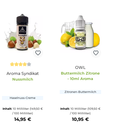
kat
OWL
ternen
Durchschnittliche Bewertung von 4 von 5 
Aroma
Aroma Syndikat
Buttermilch Zi
- 10ml Aro
Nussmilch