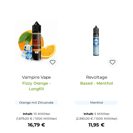
ion -
Dash One - Apple
Klostein - 1
ngfill
Aroma
s-Kekse
Saftiger Apfel
Waldbeeren mit M
und Anis
ter
Inhalt:
10 Milliliter
Inhalt:
10 Milliliter
(
liliter)
(1.595,00 € / 1000 Milliliter)
/ 100 Milliliter
15,95 €
10,95 €
tze die Schaltflächen um die Anzahl zu erhöhen oder zu reduzieren.
b den gewünschten Wert ein oder benutze die Schaltflächen um die Anzahl
Produkt Anzahl: Gib den gewünschten Wert ein oder ben
Produkt Anzahl: Gi