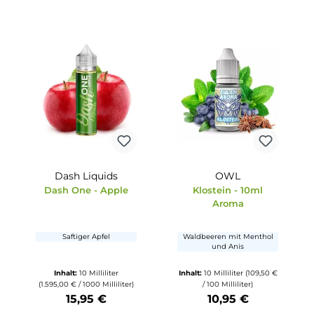
ke mit
Ausgewogener Ta
-Eis
Saure Apfelringe mit
Frische
159,00 €
Inhalt:
14 Milliliter
(152,79 €
Inhalt:
10 Milliliter
(
)
/ 100 Milliliter)
/ 100 Milliliter
21,39 €
10,95 €
tze die Schaltflächen um die Anzahl zu erhöhen oder zu reduzieren.
b den gewünschten Wert ein oder benutze die Schaltflächen um die Anzahl
Produkt Anzahl: Gib den gewünschten Wert ein oder ben
Produkt Anzahl: Gi
Dash Liquids
OWL