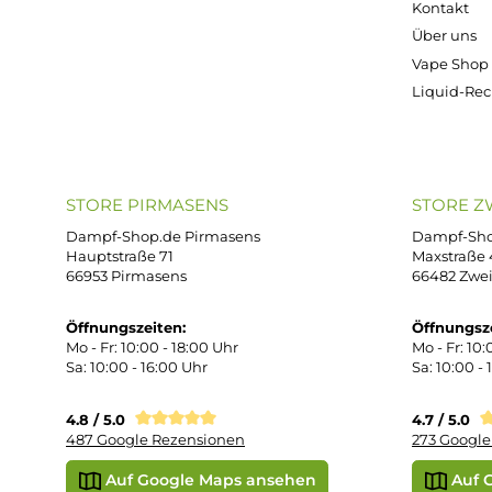
Kostenloser Versand ab 39,00 Euro
ONLINESHOP-SERVICE
SH
Unterstützung und Beratung unter:
Imp
AG
support@dampf-shop.de
Dat
Mo. - Fr. 11:00 - 18:00 Uhr
Ver
Wid
Rüc
Def
Kon
Übe
Vap
Liq