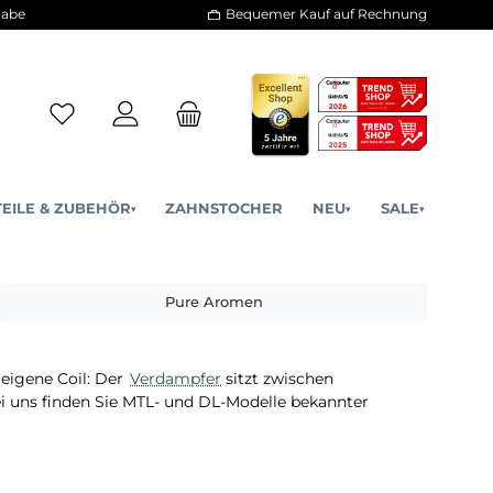
30 Tage Rückgabe
Bequemer Kauf a
ERSATZTEILE & ZUBEHÖR
ZAHNSTOCHER
NE
▾
▾
a
Pure Aromen
mpfer
für die eigene Coil: Der
Verdampfer
sitzt zwischen
menge. Bei uns finden Sie MTL- und DL-Modelle bekann