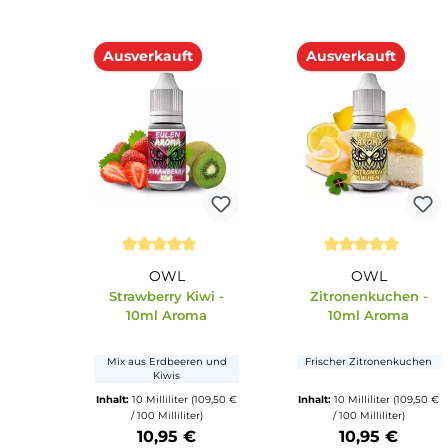
Revoltage
Vampire Va
Triple Apple
Bar Salts - Pin
Ice
Bunter Apfelmix mit
Ananas mit eisige
Frische
Inhalt:
15 Milliliter
Inhalt:
10 Milliliter
(
(1.232,67 € / 1000 Milliliter)
/ 100 Milliliter
18,49 €
16,49 €
Produkt Anzahl: Gib den gewünschten Wert ein oder benu
Produkt Anzahl: Gi
Ausverkauft
Ausverkauft