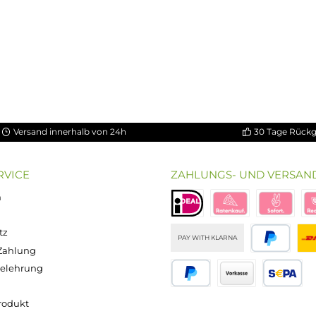
Big Bottle
German Flav
ternen
che Bewertung von 5 von 5 Sternen
Happy Fruits
Intense - Van
Orange
en -
a
Bunter Fruchtmix
Süße Vanille m
erfrischender Or
kuchen
109,50 €
Inhalt:
10 Milliliter
Inhalt:
10 Milliliter
(
)
(1.590,00 € / 1000 Milliliter)
/ 100 Milliliter
15,90 €
14,90 €