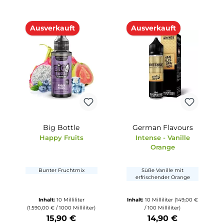
pe
Vampire Vape
Revoltag
eapple
Fizzy Orange -
Based - Ment
Longfill
r Note
Orange mit Zitrusnote
Menthol
164,90 €
Inhalt:
10 Milliliter
Inhalt:
5 Millili
)
(1.679,00 € / 1000 Milliliter)
(2.390,00 € / 1000 Mil
16,79 €
11,95 €
tze die Schaltflächen um die Anzahl zu erhöhen oder zu reduzieren.
b den gewünschten Wert ein oder benutze die Schaltflächen um die Anzahl
Produkt Anzahl: Gib den gewünschten Wert ein oder ben
Produkt Anzahl: Gi
Ausverkauft
Ausverkauft