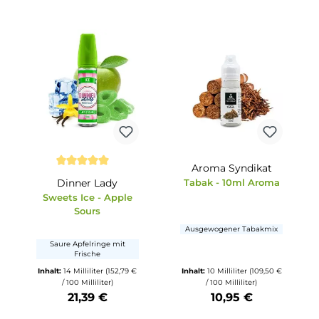
Aroma Syndi
 Sternen
Durchschnittliche Bewertung von 5 von 5 S
-
Dinner Lady
Tabak - 10ml 
 Ice
Sweets Ice - Apple
Sours