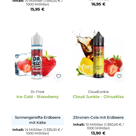
Dash Liquids
IVG
Dash One - Raspberry Ice
IVG - Bubblegum
Reine authentische
Blaue Kaugummi-Kugeln
Himbeere mit Frische
Inhalt:
10 Milliliter
(169,50 € 
100 Milliliter)
Inhalt:
10 Milliliter
(1.595,00 € /
16,95 €
1000 Milliliter)
15,95 €