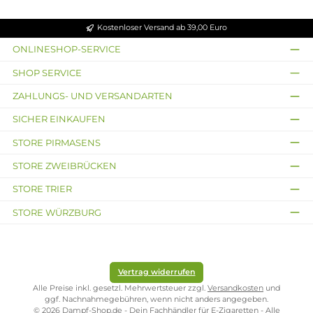
15,90 €
15,39 €
Ausverkauft
Ausverkauft
Cloudworks
Dr. Frost
Apple Juice - Longfill
Arctic Edition -
Raspberry Guava
Apfelsaft aus roten und
Mix aus Guave, Himbeere
grünen Äpfeln
und Eiskalte Frische