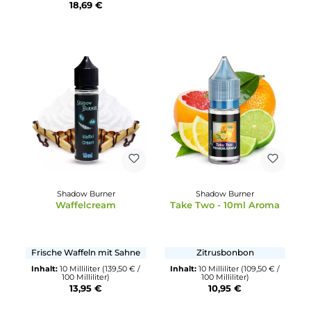
Dr. Frost
CloudJunkie
Ice Cold - Strawberry
Cloud Junkie - CitrusKis
Sonnengereifte Erdbeere
Zitronen-Cola mit Erdbeer
mit Kälte
Inhalt:
10 Milliliter
(1.390,00 € 
1000 Milliliter)
Inhalt:
14 Milliliter
(1.335,00 € /
13,90 €
1000 Milliliter)
18,69 €