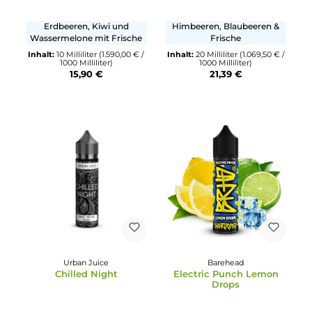
Durchschnittliche Bewertung von 3.67 von 5 Sternen
Durchschnittliche Bewertun
Big Bottle
Dinner Lady
Fresh Kanzyi
Moments - Razz Blues
Ice
Erdbeeren, Kiwi und
Himbeeren, Blaubeeren &
Wassermelone mit Frische
Frische
Inhalt:
10 Milliliter
(1.590,00 € /
Inhalt:
20 Milliliter
(1.069,50 €
1000 Milliliter)
1000 Milliliter)
15,90 €
21,39 €