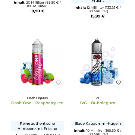
Go Bears
Barehead
Mammas Dessert - Berry
Sugar Shack - Fruit
Goodness
Cereal Milk
Blau- und Brombeercookies
Frühstücks-Cerialien mit
Frucht
Inhalt:
20 Milliliter
(99,50 € /
100 Milliliter)
Inhalt:
12 Milliliter
(133,25 € /
19,90 €
100 Milliliter)
15,99 €