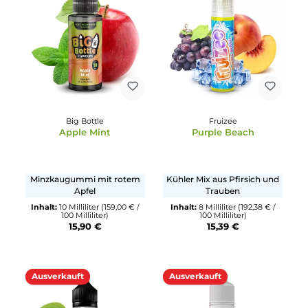
Ausverkauft
Sigarillo
Don Cristo
Vanilla Custard Tobacco
Don Cristo Ice
Mischung aus sanften Tabak
Tabak mit Frische
und Vanille
Inhalt:
10 Milliliter
(1.590,00 € 
1000 Milliliter)
Inhalt:
6 Milliliter
(241,50 € /
15,90 €
100 Milliliter)
14,49 €