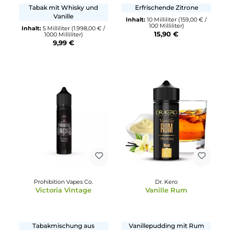
Urban Juice
Barehead
Chilled Night
Electric Punch Lemon
Drops
Tabak mit Whisky und
Erfrischende Zitrone
Vanille
Inhalt:
10 Milliliter
(159,00 € 
100 Milliliter)
Inhalt:
5 Milliliter
(1.998,00 € /
15,90 €
1000 Milliliter)
9,99 €