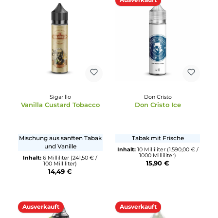
Shadow Burner
Elf Liquids
Kryptonit 1
Vanille
Waldmeister mit Vanille
Cremige Vanille
Inhalt:
10 Milliliter
(139,50 € /
Inhalt:
10 Milliliter
(1.595,00 € 
100 Milliliter)
1000 Milliliter)
13,95 €
15,95 €