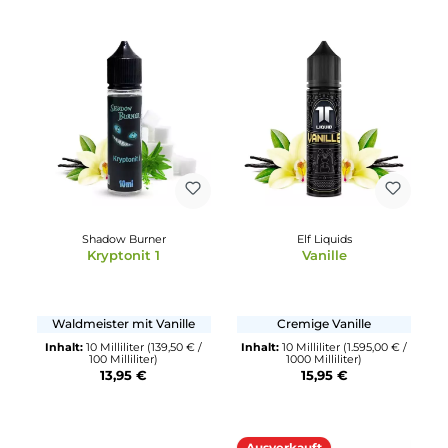
Shadow Burner
Shadow Burner
Waffelcream
Take Two - 10ml Arom
Frische Waffeln mit Sahne
Zitrusbonbon
Inhalt:
10 Milliliter
(139,50 € /
Inhalt:
10 Milliliter
(109,50 € 
100 Milliliter)
100 Milliliter)
13,95 €
10,95 €