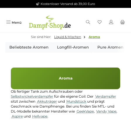
Kostenloser Versand ab 39,00 Euro
Zum Hauptinhalt springen
Menü
Sie sind hier:
Liquid & Mischen
Aroma
Beliebteste Aromen
Longfill-Aromen
Pure Aro
Aroma
Ob fertiger Tank zum Aufschrauben oder
Selbstwickelverdampfer
für die eigene Coil: Der
Verdampfer
sitzt zwischen
Akkuträger
und
Mundstück
und prägt
Geschmack wie Dampfmenge. Bei uns finden Sie MTL- und
DL-Modelle bekannter Hersteller wie
GeekVape
,
Vandy Vape
,
Aspire
und
Hellvape
.