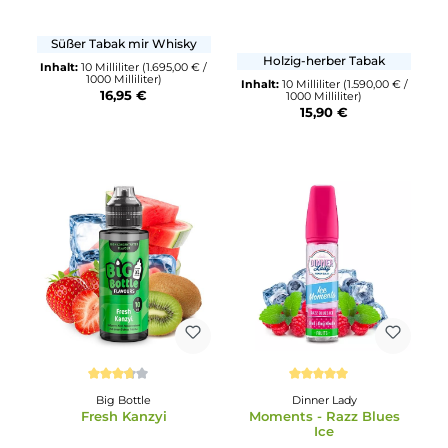
Vaping Gorilla Monkey
Durchschnittliche Bewertun
Old Time Road
Don Cristo
Don Cristo Black
Süßer Tabak mir Whisky
Holzig-herber Tabak
Inhalt:
10 Milliliter
(1.695,00 € /
1000 Milliliter)
Inhalt:
10 Milliliter
(1.590,00 € 
16,95 €
1000 Milliliter)
15,90 €