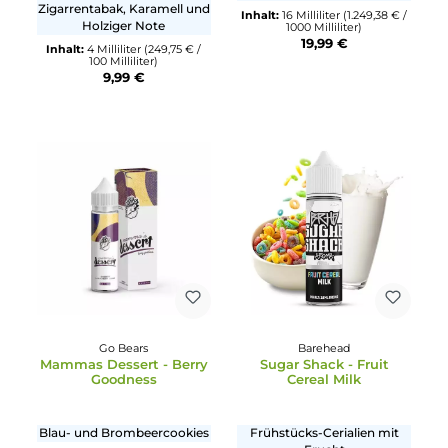
Prohibition Vapes Co.
Dr. Kero
Victoria Vintage
Vanille Rum
Tabakmischung aus
Vanillepudding mit Rum
Zigarrentabak, Karamell und
Inhalt:
16 Milliliter
(1.249,38 € 
Holziger Note
1000 Milliliter)
19,99 €
Inhalt:
4 Milliliter
(249,75 € /
100 Milliliter)
9,99 €