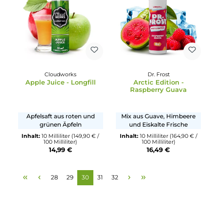
Ausverkauft
Ausverkauft
Big Bottle
Fruizee
Apple Mint
Purple Beach
Minzkaugummi mit rotem
Kühler Mix aus Pfirsich un
Apfel
Trauben
Inhalt:
10 Milliliter
(159,00 € /
Inhalt:
8 Milliliter
(192,38 € /
100 Milliliter)
100 Milliliter)