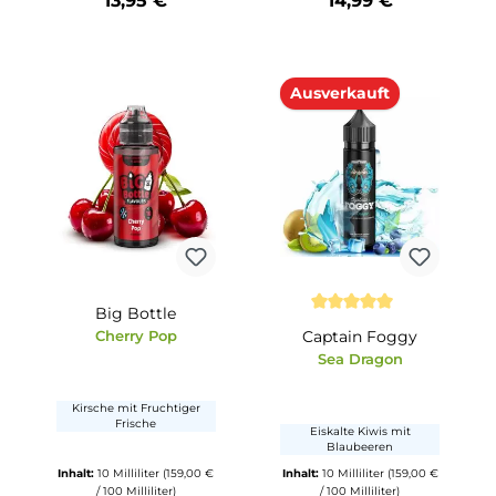
ea
Flavorvers
Durchschnittliche Bewertung von 2 von 5 S
ropic
Green Rocks
Berry Blast Pfir
Passionsfru
Green Apple Giants
ee mit
Frische Passionsfru
hten
Pfirsich
Grüner Apfel mit Minze
9,80 € /
Inhalt:
10 Milliliter
Inhalt:
6 Milliliter
(2
(1.395,00 € / 1000 Milliliter)
Milliliter)
13,95 €
14,99 €
tze die Schaltflächen um die Anzahl zu erhöhen oder zu reduzieren.
b den gewünschten Wert ein oder benutze die Schaltflächen um die Anzahl
Produkt Anzahl: Gib den gewünschten Wert ein oder ben
Produkt Anzahl: Gi
Ausverkauft