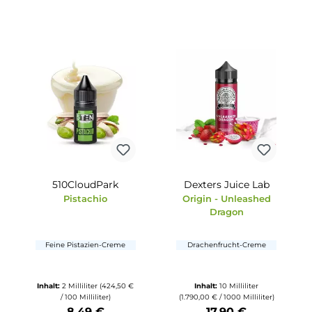
Minze
Blauer Beerenmix mit
Frische
Herb-süßer Waldm
5,86 € /
Inhalt:
15 Milliliter
Inhalt:
10 Millili
(1.232,67 € / 1000 Milliliter)
(1.490,00 € / 1000 Mil
18,49 €
14,90 €
9 €
tze die Schaltflächen um die Anzahl zu erhöhen oder zu reduzieren.
b den gewünschten Wert ein oder benutze die Schaltflächen um die Anzahl
Produkt Anzahl: Gib den gewünschten Wert ein oder ben
Produkt Anzahl: Gi
510CloudPark
Dexters Juice