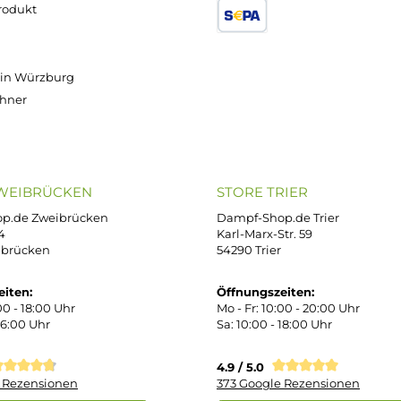
Versand innerhalb von 24h
OP SERVICE
ZAHLUNGS- U
ressum
B
iDEAL
Klarna R
enschutz
PAY WITH KLARNA
sand & Zahlung
errufsbelehrung
kgabe
Später bezahlen
Google
ektes Produkt
takt
SEPA Lastschrift
r uns
e Shop in Würzburg