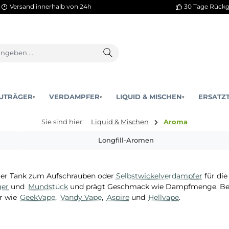
Versand innerhalb von 24h
AKKUTRÄGER
VERDAMPFER
LIQUID & MISCHEN
▾
▾
Sie sind hier:
Liquid & Mischen
Arom
Longfill-Aromen
 fertiger Tank zum Aufschrauben oder
Selbstwickelverda
kuträger
und
Mundstück
und prägt Geschmack wie Dampf
rsteller wie
GeekVape
,
Vandy Vape
,
Aspire
und
Hellvape
.