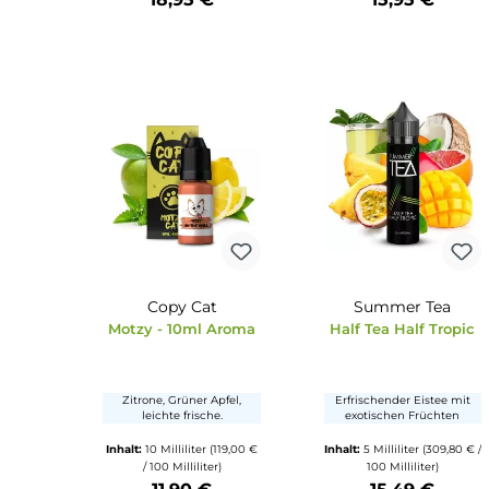
Durchschnittliche Bewertung von 5 von 5 S
Durchschnittli
Tony Vapes
Yeti
Blaues Zeug
Blueberry Pe
Beerenmix mit Frische
Blaubeere, Pfirisc
eisige Frisch
Inhalt:
10 Milliliter
Inhalt:
10 Milliliter
(
(1.895,00 € / 1000 Milliliter)
/ 100 Milliliter
18,95 €
15,95 €
Produkt Anzahl: Gib den gewünschten Wert ein oder benu
Produkt Anzahl: Gi