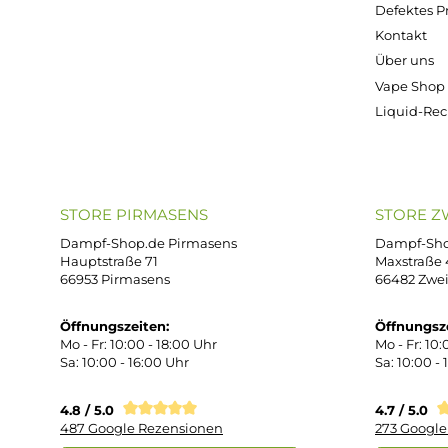
Kostenloser Versand ab 39,00 Euro
ONLINESHOP-SERVICE
SH
Unterstützung und Beratung unter:
Imp
AG
support@dampf-shop.de
Dat
Mo. - Fr. 11:00 - 18:00 Uhr
Ver
Wid
Rüc
Def
Kon
Übe
Vap