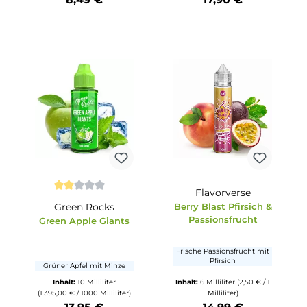
ternen
che Bewertung von 5 von 5 Sternen
Pistachio
Origin - Unle
Dragon
ach
Feine Pistazien-Creme
Drachenfrucht-C
h und
e
159,50 €
Inhalt:
2 Milliliter
(424,50 €
Inhalt:
10 Millili
)
/ 100 Milliliter)
(1.790,00 € / 1000 Mil
8,49 €
17,90 €
tze die Schaltflächen um die Anzahl zu erhöhen oder zu reduzieren.
b den gewünschten Wert ein oder benutze die Schaltflächen um die Anzahl
Produkt Anzahl: Gib den gewünschten Wert ein oder ben
Produkt Anzahl: Gi