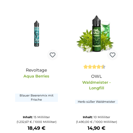
dy
Revoltage
ternen
Durchschnittli
int
Aqua Berries
OWL
Waldmeister
tten)
Longfill