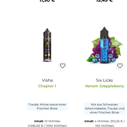
Copy Cat
Summer T
Motzy - 10ml Aroma
Half Tea Half T
Zitrone, Grüner Apfel,
Erfrischender Eist
leichte frische.
exotischen Früc
Inhalt:
10 Milliliter
(119,00 €
Inhalt:
5 Milliliter
(30
/ 100 Milliliter)
100 Milliliter)
11,90 €
15,49 €
Produkt Anzahl: Gib den gewünschten Wert ein oder benu
Produkt Anzahl: Gi