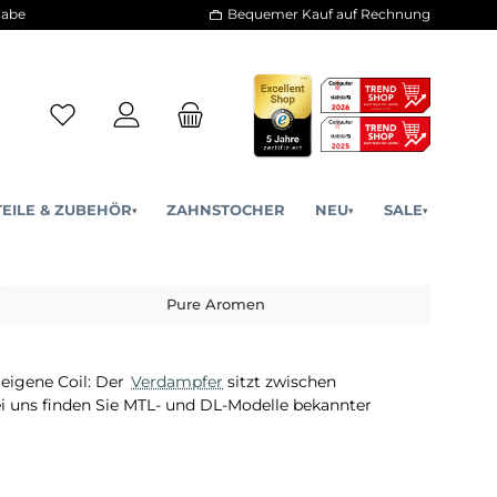
30 Tage Rückgabe
Bequemer Kauf a
ERSATZTEILE & ZUBEHÖR
ZAHNSTOCHER
NE
▾
▾
a
Pure Aromen
mpfer
für die eigene Coil: Der
Verdampfer
sitzt zwischen
menge. Bei uns finden Sie MTL- und DL-Modelle bekann