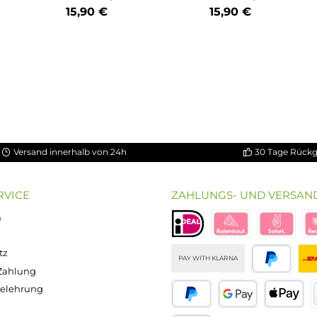
Big Bottle
Durchschnittli
berry
Cherry Pop
Captain Fo
Sea Drago
zer
Kirsche mit Fruchtiger
ube und
Frische
Eiskalte Kiwis 
rise
Blaubeeren
2,25 € /
Inhalt:
10 Milliliter
(159,00 €
Inhalt:
10 Milliliter
(
/ 100 Milliliter)
/ 100 Milliliter
15,90 €
15,90 €
tze die Schaltflächen um die Anzahl zu erhöhen oder zu reduzieren.
b den gewünschten Wert ein oder benutze die Schaltflächen um die Anzahl
Produkt Anzahl: Gib den gewünschten Wert ein oder ben