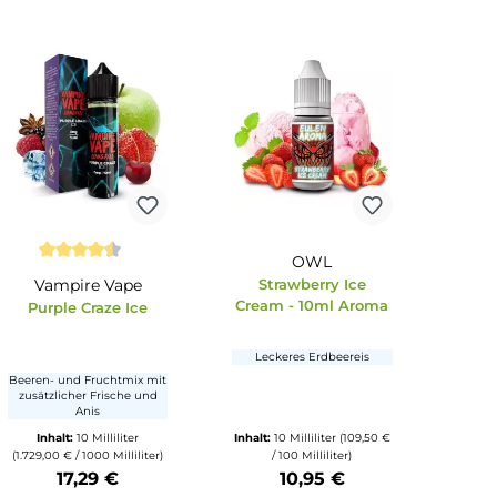
OWL
che Bewertung von 4.5 von 5 Sternen
Durchschnittliche Bewertung von 4.5 von 5
Vampire Vape
Strawberry 
Cream - 10ml 
 -
Purple Craze Ice