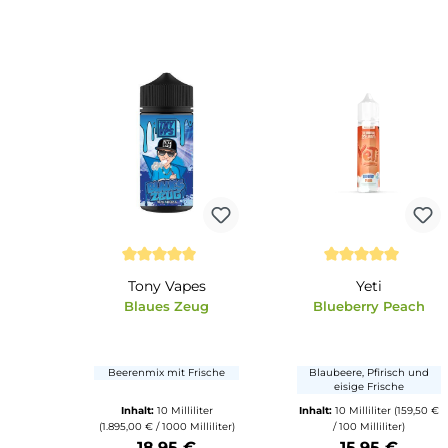
Herber Tabak mit 
Erdbeere-Wassermelone
Frucht-Mix
Inhalt:
10 Milliliter
Inhalt:
14 Milliliter
(4
(1.695,00 € / 1000 Milliliter)
100 Milliliter)
16,95 €
6,42 €
21,3
Produkt Anzahl: Gib den gewünschten Wert ein oder benu
Produkt Anzahl: Gi