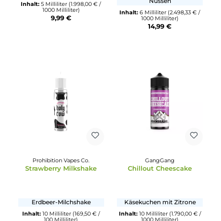
UltraBio
Durchschnittliche Bewertun
AlphaVirus 3 - Outbreak
Flavorverse
Inka Leaf Tabak Karamel
& Nüsse
Drachenfrucht mit
Granatapfel und Frische
Tabak mit Karamell und
Nüssen
Inhalt:
5 Milliliter
(1.998,00 € /
1000 Milliliter)
Inhalt:
6 Milliliter
(2.498,33 € 
9,99 €
1000 Milliliter)
14,99 €