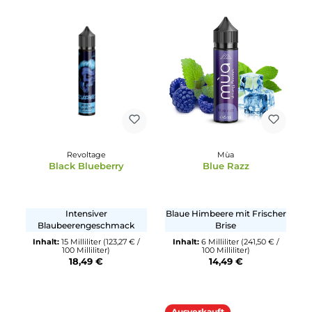
Vape Distillery
Vampire Vape
Fresh Vape Co - Urban
Bar Salts - NRG Ice
Avenue
Blaue Himbeeren und
Energy Drink mit Beeren-
Trauben
Noten
Inhalt:
10 Milliliter
(159,00 € /
Inhalt:
10 Milliliter
(164,90 € 
100 Milliliter)
100 Milliliter)
15,90 €
16,49 €