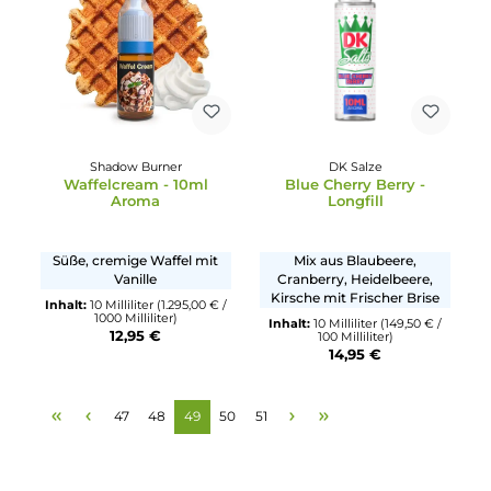
Ausverkauft
Ausverkauft
Crazy Lab XL
Steamers Club
Ice Cream Cookies
White Peach Razz
Eiscreme mit Cookie-
Weißer Pfirsich mit süßen
Stücken
Himbeeren
Inhalt:
10 Milliliter
(169,00 € /
Inhalt:
5 Milliliter
(329,80 € /
100 Milliliter)
100 Milliliter)