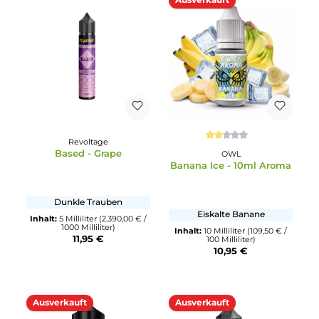
Revoltage
Mùa
Black Blueberry
Blue Razz
Intensiver
Blaue Himbeere mit Frisch
Blaubeerengeschmack
Brise
Inhalt:
15 Milliliter
(123,27 € /
Inhalt:
6 Milliliter
(241,50 € /
100 Milliliter)
100 Milliliter)
18,49 €
14,49 €