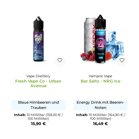
Bad Candy
Drip Hacks
Mrs Pinky - 10ml Aroma
Forbidden Fruits
Süßer Beerenmix mit Minze
Bunter Beeren-Mix
Inhalt:
10 Milliliter
(119,90 € /
Inhalt:
10 Milliliter
(1.795,00 € 
100 Milliliter)
1000 Milliliter)
11,99 €
17,95 €