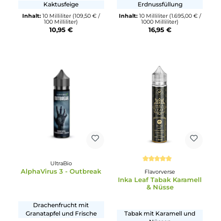
Dr. Fog
Durchschnittliche Bewertung von 5 von 5 Sternen
Donuts - Dohz Nutz
Aroma Syndikat
Kaktus - 10ml Aroma
süßer Karamelldonut mit
Kaktusfeige
Erdnussfüllung
Inhalt:
10 Milliliter
(109,50 € /
Inhalt:
10 Milliliter
(1.695,00 € 
100 Milliliter)
1000 Milliliter)
10,95 €
16,95 €