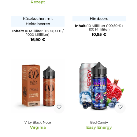
Durchschnittliche Bewertung von 4.5 von 5 Sternen
Durchschnittliche Bewertun
K-Boom
Aroma Syndikat
Blue Cake Bomb Original
Himbeere - 10ml Arom
Rezept
Käsekuchen mit
Himbeere
Heidelbeeren
Inhalt:
10 Milliliter
(109,50 € 
100 Milliliter)
Inhalt:
10 Milliliter
(1.690,00 € /
10,95 €
1000 Milliliter)
16,90 €