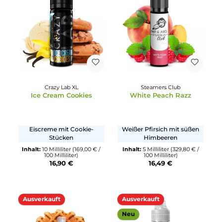
Ausverkauft
Revoltage
Durchschnittliche Bewertun
Based - Grape
OWL
Banana Ice - 10ml Arom
Dunkle Trauben
Eiskalte Banane
Inhalt:
5 Milliliter
(2.390,00 € /
1000 Milliliter)
Inhalt:
10 Milliliter
(109,50 € 
11,95 €
100 Milliliter)
10,95 €