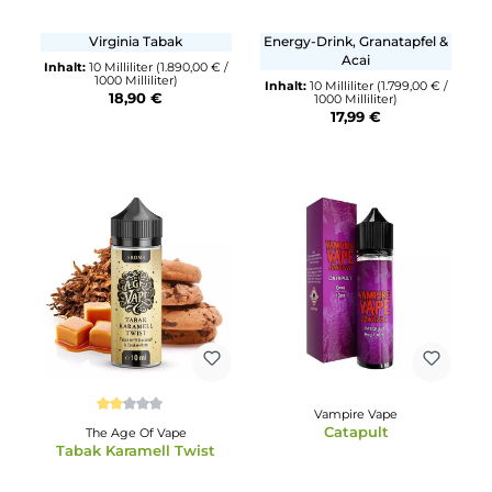
V by Black Note
Bad Candy
Virginia
Easy Energy
Virginia Tabak
Energy-Drink, Granatapfel 
Acai
Inhalt:
10 Milliliter
(1.890,00 € /
1000 Milliliter)
Inhalt:
10 Milliliter
(1.799,00 € 
18,90 €
1000 Milliliter)
17,99 €