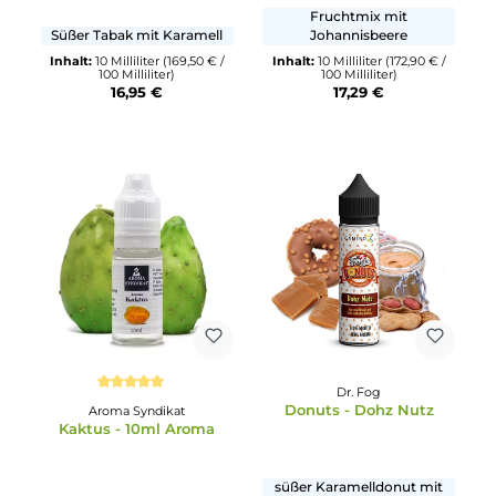
Vampire Vape
Durchschnittliche Bewertung von 2 von 5 Sternen
Catapult
The Age Of Vape
Tabak Karamell Twist
Fruchtmix mit
Süßer Tabak mit Karamell
Johannisbeere
Inhalt:
10 Milliliter
(169,50 € /
Inhalt:
10 Milliliter
(172,90 € /
100 Milliliter)
100 Milliliter)
16,95 €
17,29 €