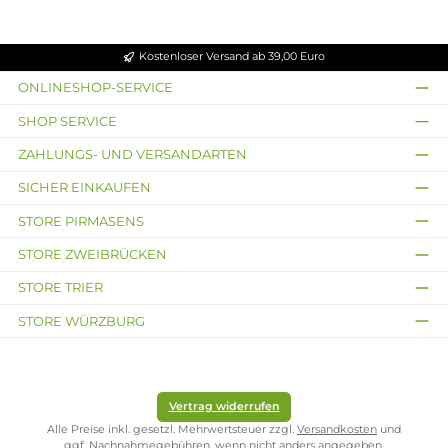
16,90 €
16,49 €
Ausverkauft
Ausverkauft
Neu
Shadow Burner
DK Salze
Waffelcream - 10ml
Blue Cherry Berry -
Aroma
Longfill
Süße, cremige Waffel mit
Mix aus Blaubeere,
Vanille
Cranberry, Heidelbeere,