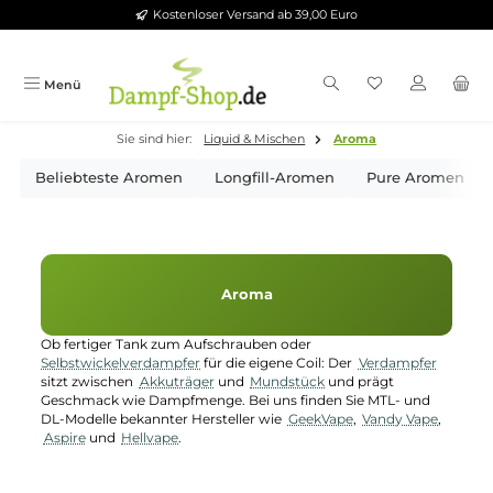
Kostenloser Versand ab 39,00 Euro
Zum Hauptinhalt springen
Menü
Sie sind hier:
Liquid & Mischen
Aroma
Beliebteste Aromen
Longfill-Aromen
Pure Aro
Aroma
Ob fertiger Tank zum Aufschrauben oder
Selbstwickelverdampfer
für die eigene Coil: Der
Verdampfer
sitzt zwischen
Akkuträger
und
Mundstück
und prägt
Geschmack wie Dampfmenge. Bei uns finden Sie MTL- und
DL-Modelle bekannter Hersteller wie
GeekVape
,
Vandy Vape
,
Aspire
und
Hellvape
.