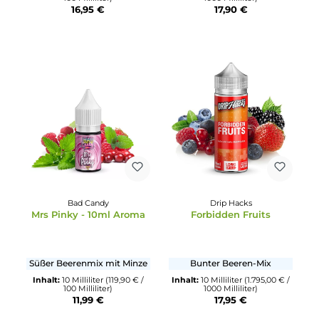
Prohibition Vapes Co.
GangGang
Strawberry Milkshake
Chillout Cheescake
Erdbeer-Milchshake
Käsekuchen mit Zitrone
Inhalt:
10 Milliliter
(169,50 € /
Inhalt:
10 Milliliter
(1.790,00 € 
100 Milliliter)
1000 Milliliter)
16,95 €
17,90 €