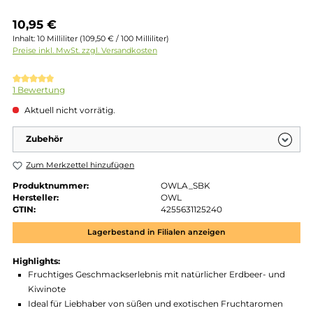
Regulärer Preis:
10,95 €
Inhalt:
10 Milliliter
(109,50 € / 100 Milliliter)
Preise inkl. MwSt. zzgl. Versandkosten
Durchschnittliche Bewertung von 5 von 5 Sternen
1 Bewertung
Aktuell nicht vorrätig.
Zubehör
Zum Merkzettel hinzufügen
Produktnummer:
OWLA_SBK
Hersteller:
OWL
GTIN:
4255631125240
Lagerbestand in Filialen anzeigen