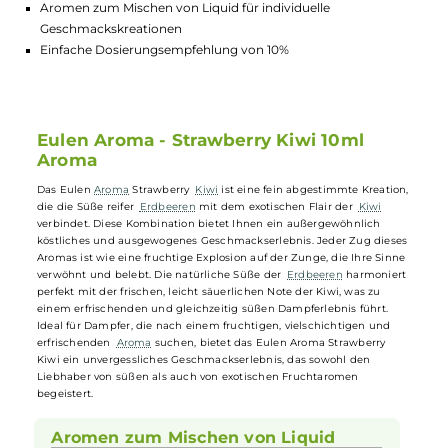
Highlights:
Fruchtiges Geschmackserlebnis mit natürlicher Erdbeer- un
Kiwinote
Ideal für Liebhaber von süßen und exotischen Fruchtarome
Aromen zum Mischen von Liquid für individuelle
Geschmackskreationen
Einfache Dosierungsempfehlung von 10%
Eulen Aroma - Strawberry Kiwi 10ml
Aroma
Das Eulen
Aroma
Strawberry
Kiwi
ist eine fein abgestimmte Kreation
die die Süße reifer
Erdbeeren
mit dem exotischen Flair der
Kiwi
verbindet. Diese Kombination bietet Ihnen ein außergewöhnlich
köstliches und ausgewogenes Geschmackserlebnis. Jeder Zug diese
Aromas ist wie eine fruchtige Explosion auf der Zunge, die Ihre Sinn
verwöhnt und belebt. Die natürliche Süße der
Erdbeeren
harmonier
perfekt mit der frischen, leicht säuerlichen Note der Kiwi, was zu
einem erfrischenden und gleichzeitig süßen Dampferlebnis führt.