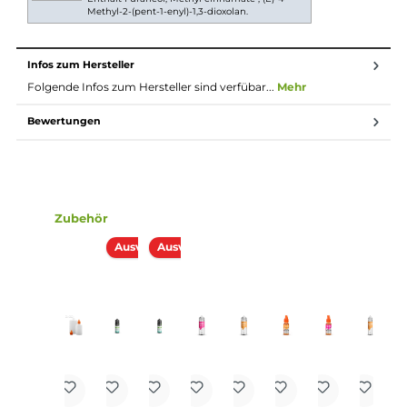
Dosierung des Aromas
Die Dosierempfehlung für dieses Pordukt liegt bei
10 %.
Lieferumfang
1x Eulen Aroma - Strawberry Kiwi - 10ml Aroma
Einordnung nach CLP-Verordnung
H317: Kann allergische Hautreaktionen
verursachen. 208: Enthält (E)-4-Methyl-2-
(pent-1-enyl)-1,3-dioxolan, Methyl cinnamate .
Kann allergische Reaktionen hervorrufen.
Achtung
Enthält Furaneol; Methyl cinnamate ; (E)-4-
Methyl-2-(pent-1-enyl)-1,3-dioxolan.
Infos zum Hersteller