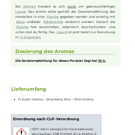
Ideal für Dampfer, die nach einem fruchtigen, vielschichtigen und
erfrischenden
Aroma
suchen, bietet das Eulen Aroma Strawberry
Kiwi ein unvergessliches Geschmackserlebnis, das sowohl den
Liebhaber von süßen als auch von exotischen Fruchtaromen
begeistert.
Aromen zum Mischen von Liquid
Bei
Aromen
handelt es sich
nicht
um gebrauchsfertiges
Liquid
. Das Aroma sollte gemäß der Dosierempfehlung des
Herstellers in eine
Flasche
gegeben werden und anteilig mit
Basis
und/oder
Nikotinshots
verdünnt werden. Danach die
Flasche
fest verschließen, ordentlich durchschütteln und
schon bist du fertig. Das
Liquid
ist jetzt bereit zur Benutzung
in
E-Zigaretten
.
Dosierung des Aromas
Die Dosierempfehlung für dieses Pordukt liegt bei
10 %
.