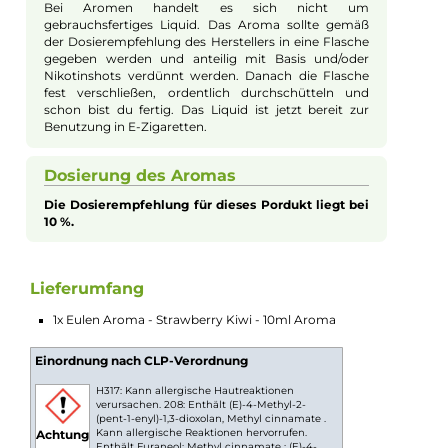
Kreation, die die Süße reifer Erdbeeren mit dem exotischen Fla
der Kiwi verbindet. Diese Kombination bietet Ihnen ein
außergewöhnlich köstliches und ausgewogenes
Geschmackserlebnis. Jeder Zug dieses Aromas ist wie eine
fruchtige Explosion auf der Zunge, die Ihre Sinne verwöhnt un
belebt. Die natürliche Süße der Erdbeeren harmoniert perfekt
mit der frischen, leicht säuerlichen Note der Kiwi, was zu eine
erfrischenden und gleichzeitig süßen Dampferlebnis führt. Ide
für Dampfer, die nach einem fruchtigen, vielschichtigen und
erfrischenden Aroma suchen, bietet das Eulen Aroma
Strawberry Kiwi ein unvergessliches Geschmackserlebnis, das
sowohl den Liebhaber von süßen als auch von exotischen
Fruchtaromen begeistert.
Aromen zum Mischen von Liquid
Bei Aromen handelt es sich nicht um
gebrauchsfertiges Liquid. Das Aroma sollte gemäß
der Dosierempfehlung des Herstellers in eine Flasche
gegeben werden und anteilig mit Basis und/oder
Nikotinshots verdünnt werden. Danach die Flasche
fest verschließen, ordentlich durchschütteln und
schon bist du fertig. Das Liquid ist jetzt bereit zur
Benutzung in E-Zigaretten.