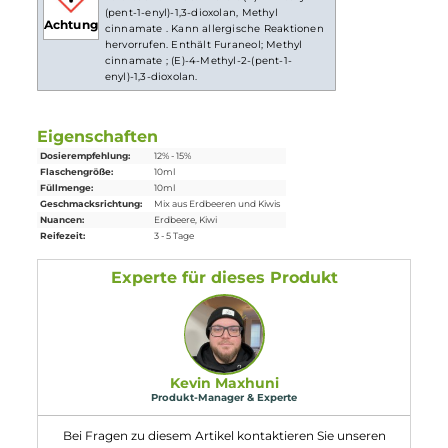
Lieferumfang
1x Eulen Aroma - Strawberry Kiwi - 10ml Aroma
Einordnung nach CLP-Verordnung
H317: Kann allergische Hautreaktionen
verursachen. 208: Enthält (E)-4-Methyl-2-
(pent-1-enyl)-1,3-dioxolan, Methyl
Achtung
cinnamate . Kann allergische Reaktionen
hervorrufen. Enthält Furaneol; Methyl
cinnamate ; (E)-4-Methyl-2-(pent-1-
enyl)-1,3-dioxolan.
Eigenschaften
Dosierempfehlung:
12% - 15%
Flaschengröße:
10ml
Füllmenge:
10ml
Geschmacksrichtung:
Mix aus Erdbeeren und Kiwis
Nuancen:
Erdbeere
, Kiwi