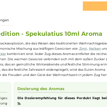
ewertungen
tsedition - Spekulatius 10ml 
e Geschmacksexplosion, die das Wesen des traditionellen We
 eine harmonische Mischung aus kräftigen Gewürzen wie
Zim
em Zucker
kombiniert sind. Jeder Zug dieses Aromas entfal
ebt machen. Die warmen Gewürze verbinden sich mit dem s
erlebnis, das an gemütliche Winterabende und festliche S
uchen, das die festliche Jahreszeit widerspiegelt, wird da
ck, der die Freuden und den Geist der Weihnachtszeit in j