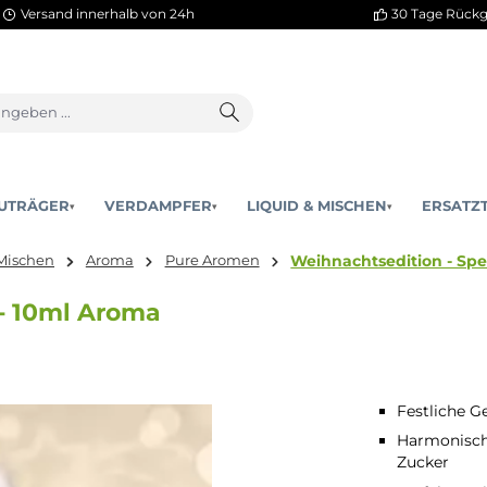
Versand innerhalb von 24h
AKKUTRÄGER
VERDAMPFER
LIQUID & MISCHEN
▾
▾
Weihnachtse
quid & Mischen
Aroma
Pure Aromen
ius - 10ml Aroma
Festliche 
Harmonisch
Zucker