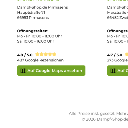
Wid
Rüc
Def
Kon
Übe
Vap
Liq
STORE PIRMASENS
ST
Dampf-Shop.de Pirmasens
Dam
Hauptstraße 71
Max
66953 Pirmasens
664
Öffnungszeiten:
Öff
Mo - Fr: 10:00 - 18:00 Uhr
Mo -