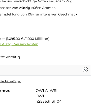
eiche und vielschichtige Noten bei jedem Zug
iebhaber von würzig-süßen Aromen
empfehlung von 10% für intensiven Geschmack
is:
€
liter
(1.095,00 € / 1000 Milliliter)
wSt. zzgl. Versandkosten
ht vorrätig.
tel hinzufügen
mmer:
OWLA_WSL
OWL
4255631131104