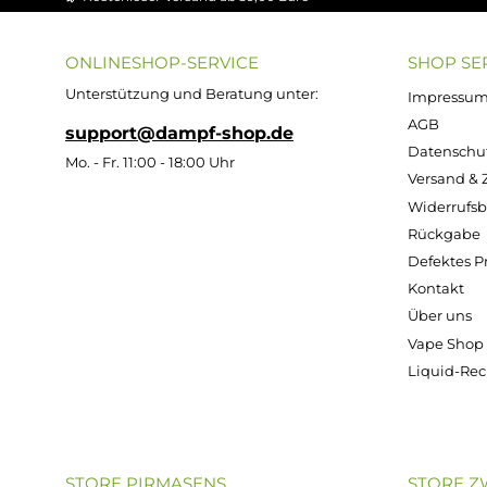
ZAZO
Ultrabio Basis
Leerflasche -
Flüssigkeit 50/50 -
125ml Oval aus
100ml (in 120ml
HDPE
Flasche)
Inhalt:
100 Millilite
(469,00 € / 1000
Milliliter)
1,29 €
46,90 €
Kostenloser Versand ab 39,00 Euro
ONLINESHOP-SERVICE
SH
Unterstützung und Beratung unter:
Imp
AG
support@dampf-shop.de
Dat
Mo. - Fr. 11:00 - 18:00 Uhr
Ver