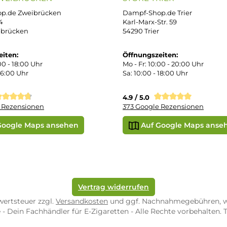
errufsbelehrung
kgabe
Später bezahlen
Google
ektes Produkt
takt
SEPA Lastschrift
r uns
e Shop in Würzburg
uid-Rechner
ORE ZWEIBRÜCKEN
STORE TRIER
pf-Shop.de Zweibrücken
Dampf-Shop.de Tr
straße 4
Karl-Marx-Str. 59
82 Zweibrücken
54290 Trier
nungszeiten:
Öffnungszeiten:
 Fr: 10:00 - 18:00 Uhr
Mo - Fr: 10:00 - 2