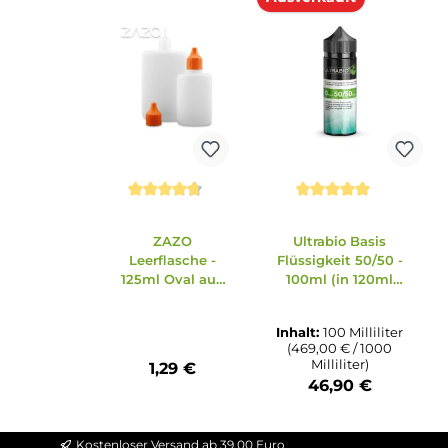
Zubehör
Ähnliche Artikel
Produktgalerie überspringen
Ausverkauft
Durchschnittliche Bewertung von 4.86 v
Durchschnittliche B