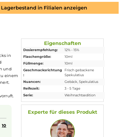
Lagerbestand in Filialen anzeigen
Aroma
Eigenschaften
Dosierempfehlung:
12% - 15%
ihnachtsgebäcks in
Flaschengröße:
10ml
t
,
Nelken
und
Füllmenge:
10ml
tet die reichen und
Geschmacksrichtung
Frisch gebackene
:
Spekulatius
üßen Zucker zu einem
Nuancen:
Gebäck
, Spekulati
timmung erinnert.
Reifezeit:
3 - 5 Tage
s Eulen Aroma
Serie:
Weihnachtsedition
edem Zug hervorruft.