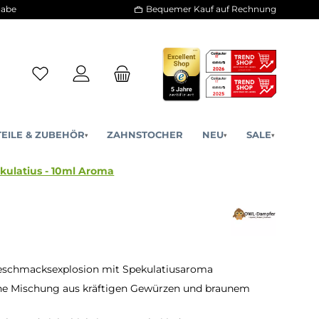
30 Tage Rückgabe
Bequemer Kauf a
ERSATZTEILE & ZUBEHÖR
ZAHNSTOCHER
NE
▾
▾
dition - Spekulatius - 10ml Aroma
Geschmacksexplosion mit Spekulatiusaroma
e Mischung aus kräftigen Gewürzen und braunem