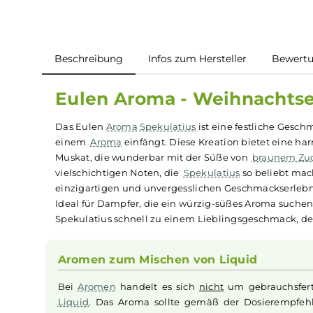
Beschreibung
Infos zum Hersteller
B
Eulen Aroma - Weihnach
Das Eulen
Aroma
Spekulatius
ist eine festlich
einem
Aroma
einfängt. Diese Kreation bietet
Muskat, die wunderbar mit der Süße von
braun
vielschichtigen Noten, die
Spekulatius
so beli
einzigartigen und unvergesslichen Geschmacks
Ideal für Dampfer, die ein würzig-süßes Aroma s
Spekulatius schnell zu einem Lieblingsgeschma