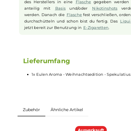
Aromen zum Mischen von Liquid
Bei
Aromen
handelt es sich
nicht
um gebrauc
Liquid
. Das Aroma sollte gemäß der Dosier
des Herstellers in eine
Flasche
gegeben w
anteilig mit
Basis
und/oder
Nikotinshots
werden. Danach die
Flasche
fest verschließen,
durchschütteln und schon bist du fertig. Da
jetzt bereit zur Benutzung in
E-Zigaretten
.
Lieferumfang
1x Eulen Aroma - Weihnachtsedition - Spek