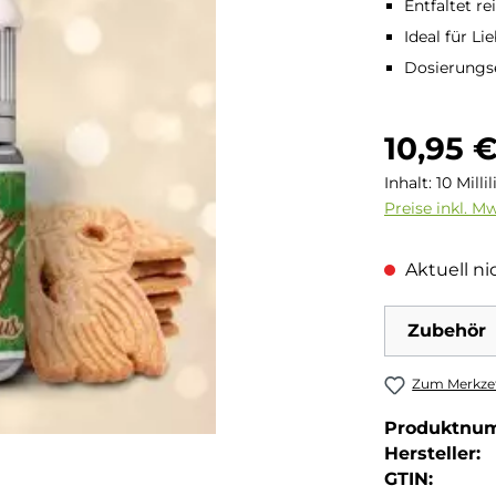
Entfaltet r
Ideal für L
Dosierungs
Regulärer Pre
10,95 
Inhalt:
10 Milli
Preise inkl. M
Aktuell nic
Zubehör
Zum Merkzet
Produktnu
Hersteller:
GTIN: