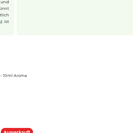
Dosierung des Aromas
hsfertiges
Die Dosierempfehlung für dieses Pord
empfehlung
%
.
erden und
verdünnt
 ordentlich
s
Liquid
ist
ulatius - 10ml Aroma