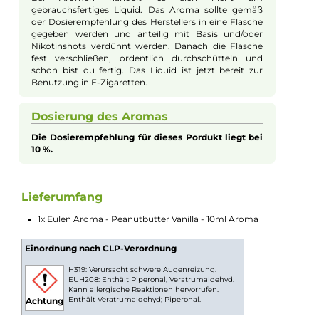
den Gaumen, der die reiche, cremige Fülle von Erdnussbutter
mit der sanften, süßen Note von Vanille kombiniert. Dieses
Aroma kreiert eine perfekte Balance zwischen den nussigen,
tiefen Tönen der Erdnussbutter und der zarten, beruhigenden
Süße der Vanille, die in einem harmonischen Zusammenspiel
miteinander verschmelzen. Mit jedem Zug erleben Sie ein
cremiges und zugleich süßes Geschmackserlebnis, das sowoh
beruhigend als auch befriedigend ist. Ideal für Dampfer, die n
einem reichhaltigen und geschmackvollen Aroma suchen, bie
das Eulen Aroma Peanutbutter Vanilla ein unvergessliches
Erlebnis, das die Sinne verwöhnt und ein Gefühl von Komfort
und Genuss vermittelt.
Aromen zum Mischen von Liquid
Bei Aromen handelt es sich nicht um
gebrauchsfertiges Liquid. Das Aroma sollte gemäß
der Dosierempfehlung des Herstellers in eine Flasche
gegeben werden und anteilig mit Basis und/oder
Nikotinshots verdünnt werden. Danach die Flasche
fest verschließen, ordentlich durchschütteln und
schon bist du fertig. Das Liquid ist jetzt bereit zur
Benutzung in E-Zigaretten.