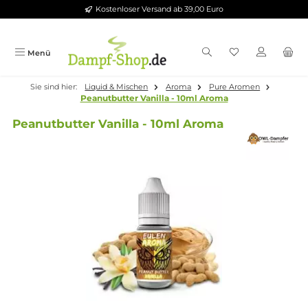
Kostenloser Versand ab 39,00 Euro
Zum Hauptinhalt springen
Menü
Sie sind hier:
Liquid & Mischen
Aroma
Pure Aromen
Peanutbutter Vanilla - 10ml Aroma
Peanutbutter Vanilla - 10ml Aroma
Bildergalerie überspringen