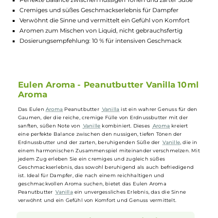
Lagerbestand in Filialen anzeigen
Highlights:
Reiche, cremige Erdnussbutter kombiniert mit sanfter Vanill
Perfekte Balance zwischen nussigen Tönen und zarter Süße
Cremiges und süßes Geschmackserlebnis für Dampfer
Verwöhnt die Sinne und vermittelt ein Gefühl von Komfort
Aromen zum Mischen von Liquid, nicht gebrauchsfertig
Dosierungsempfehlung: 10 % für intensiven Geschmack
Eulen Aroma - Peanutbutter Vanilla 10m
Aroma
Das Eulen
Aroma
Peanutbutter
Vanilla
ist ein wahrer Genuss für de
Gaumen, der die reiche, cremige Fülle von Erdnussbutter mit der
sanften, süßen Note von
Vanille
kombiniert. Dieses
Aroma
kreiert
eine perfekte Balance zwischen den nussigen, tiefen Tönen der
Erdnussbutter und der zarten, beruhigenden Süße der
Vanille
, die i
einem harmonischen Zusammenspiel miteinander verschmelzen. M