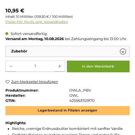
Regulärer Preis:
10,95 €
Inhalt:
10 Milliliter
(109,50 € / 100 Milliliter)
Preise inkl. MwSt. zzgl. Versandkosten
Sofort versandfertig.
Versand am Montag, 10.08.2026
bei Zahlungseingang bis 13:00 
Zubehör
Produkt Anzahl: Gib den gewünschten Wert ein oder benutze die Schaltflächen um die 
In den Warenkorb
Zum Merkzettel hinzufügen
Produktnummer:
OWLA_PBV
Hersteller:
OWL
GTIN:
4255631129170