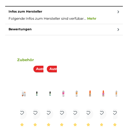
Dosierung des Aromas
Die Dosierempfehlung für dieses Pordukt liegt bei
10 %.
Lieferumfang
1x Eulen Aroma - Peanutbutter Vanilla - 10ml Aroma
Einordnung nach CLP-Verordnung
H319: Verursacht schwere Augenreizung.
EUH208: Enthält Piperonal, Veratrumaldehyd.
Kann allergische Reaktionen hervorrufen.
Enthält Veratrumaldehyd; Piperonal.
Achtung
Infos zum Hersteller
Folgende Infos zum Hersteller sind verfübar...
Mehr