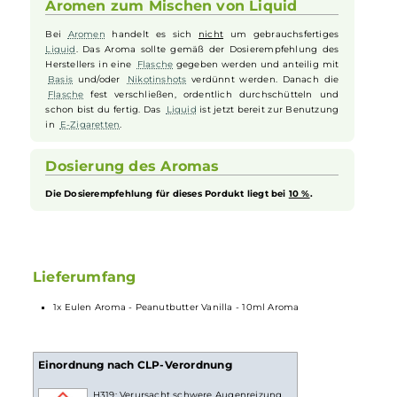
jedem Zug erleben Sie ein cremiges und zugleich süßes
Geschmackserlebnis, das sowohl beruhigend als auch befriedigend
ist. Ideal für Dampfer, die nach einem reichhaltigen und
geschmackvollen Aroma suchen, bietet das Eulen Aroma
Peanutbutter
Vanilla
ein unvergessliches Erlebnis, das die Sinne
verwöhnt und ein Gefühl von Komfort und Genuss vermittelt.
Aromen zum Mischen von Liquid
Bei
Aromen
handelt es sich
nicht
um gebrauchsfertiges
Liquid
. Das Aroma sollte gemäß der Dosierempfehlung des
Herstellers in eine
Flasche
gegeben werden und anteilig mit
Basis
und/oder
Nikotinshots
verdünnt werden. Danach die
Flasche
fest verschließen, ordentlich durchschütteln und
schon bist du fertig. Das
Liquid
ist jetzt bereit zur Benutzung
in
E-Zigaretten
.
Dosierung des Aromas
Die Dosierempfehlung für dieses Pordukt liegt bei
10 %
.