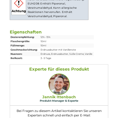
Lieferumfang
1x Eulen Aroma - Peanutbutter Vanilla - 10ml Aroma
Einordnung nach CLP-Verordnung
H319: Verursacht schwere Augenreizung.
EUH208: Enthält Piperonal,
Veratrumaldehyd. Kann allergische
Achtung
Reaktionen hervorrufen. Enthält
Veratrumaldehyd; Piperonal.
Eigenschaften
Dosierempfehlung:
12% - 15%
Flaschengröße:
10ml
Füllmenge:
10ml
Geschmacksrichtung:
Erdnussbutter mit Vanillenote
Nuancen:
Erdnuss
, Erdnussbutter
, Süße Creme
, Vanille
Reifezeit:
3 - 5 Tage