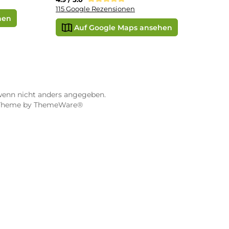
STORE WÜRZBURG
ier
Dampf-Shop.de Würzburg
Gerberstraße 11
97070 Würzburg
Öffnungszeiten:
0:00 Uhr
Mo, Mi, Fr: 10:00 - 18:00 Uhr
Uhr
Di, Do: 10:00 - 20:00 Uhr
Sa: 10:00 - 18:00 Uhr
sionen
4.9 / 5.0
115 Google Rezensionen
e Maps ansehen
Auf Google Maps anse