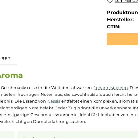
Zum Merkzet
Produktnu
Hersteller:
GTIN:
ewertungen
0ml Aroma
xquisite Geschmacksreise in die Welt der schwarzen
Johann
ette an tiefen, fruchtigen Noten aus, die sowohl süß als auc