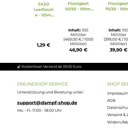
Durchschnittliche Bewert
Durchs
Durchschnittliche Bewertung von 4.86 v
Ultrabio Basis
Ultra
Flüssigkeit
Flü
ZAZO
50/50 - 100ml
70/3
Leerflasch
(in 120ml
(i
e - 125ml
Flasche)
Fl
Oval aus
HDPE
Inhalt:
100
Inh
Milliliter
Mi
(469,00 € / 1000
(399,0
Milliliter)
Mil
1,29 €
46,90 €
39