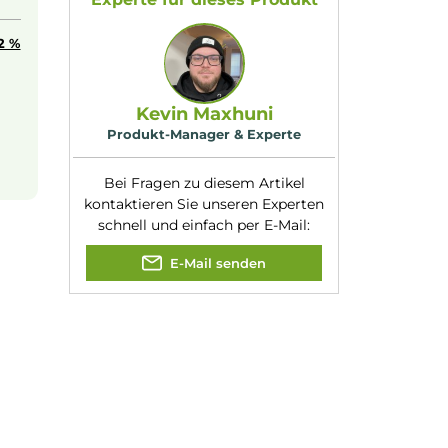
xen, aromatischen
Geschmacksrichtung
Schwarze
:
Johannisbeere
rkennbare Intensität
Nuancen:
Cassis
, Johannisbe
aber von intensiven,
Reifezeit:
3 - 5 Tage
Experte für dieses Produk
t liegt bei
12 %
Kevin Maxhuni
Produkt-Manager & Experte
Bei Fragen zu diesem Artikel
kontaktieren Sie unseren Expert
schnell und einfach per E-Mail:
E-Mail senden