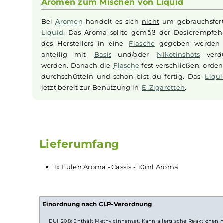
und bietet damit ein unvergleichliches Geschm
Charakter, der Ihren Gaumen mit seiner saftige
der schwarzen
Johannisbeeren
zur Geltung und
fruchtigen
Aromen
, die nach einer tiefgründi
Aromen zum Mischen von Liquid
Bei
Aromen
handelt es sich
nicht
um gebrauc
Liquid
. Das Aroma sollte gemäß der Dosier
des Herstellers in eine
Flasche
gegeben w
anteilig mit
Basis
und/oder
Nikotinshots
werden. Danach die
Flasche
fest verschließen,
durchschütteln und schon bist du fertig. Da
jetzt bereit zur Benutzung in
E-Zigaretten
.