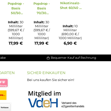
Durchschni
ternen
g von 5 von 5 Sternen
liche Bewertung von 4.93 von 5 Sternen
Durchschnittliche Bewertung von 4.95 von 5 Sternen
Durchschnittliche Bewertung von 5 von 
Durchschnittliche Bewert
Popdrop 
Nikotinsal
Popdrop
Popdrop -
Popdrop -
Shot 60/40
Nikotinsho
Basis
Basis
20mg/m
t 70/30 -
50/50
70/30
NicSalt
20mg/ml
30ml
30ml
Inhalt:
10
Inhalt:
30
Inhalt:
30
Milliliter
Milliliter
Milliliter
Inhalt:
1
(690,00 € /
(599,67 € /
(599,67 € /
Milliliter
1000
1000
1000
(690,00 € 
Milliliter)
Milliliter)
Milliliter)
1000 Millilit
6,90 €
17,99 €
17,99 €
6,90 €