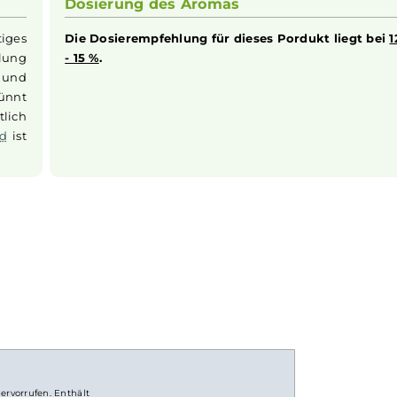
ackserlebnis. Die Essenz von
Cassis
entfaltet einen komple
n und leicht erdigen Note belebt. Jeder Zug bringt die unve
 kreiert einzigartige Geschmacksmomente. Ideal für Liebh
gen und vielschichtigen Dampferfahrung suchen.
Dosierung des Aromas
hsfertiges
Die Dosierempfehlung für dieses Porduk
empfehlung
- 15 %
.
erden und
verdünnt
 ordentlich
s
Liquid
ist