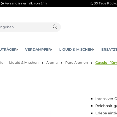
Versand innerhalb von 24h
AKKUTRÄGER
VERDAMPFER
LIQUID & MISCHEN
▾
▾
e sind hier:
Liquid & Mischen
Aroma
Pure Aromen
Intensiver
Reichhaltig
Erlebe ein