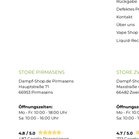
Kostenloser Versand ab 39,00 Euro
ONLINESHOP-SERVICE
SH
Unterstützung und Beratung unter:
Imp
AG
support@dampf-shop.de
Dat
Mo. - Fr. 11:00 - 18:00 Uhr
Ver
Wid
Rüc
Def
Kon
Übe
Vap
Liq