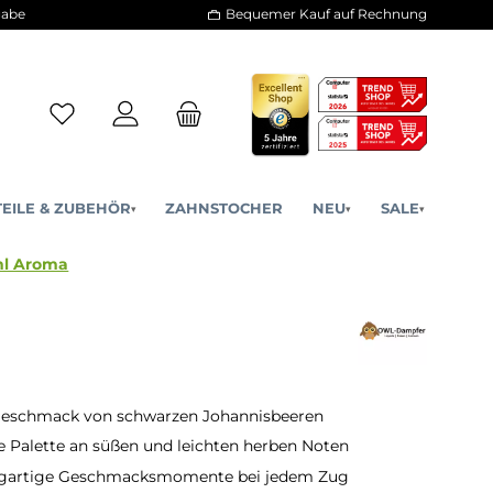
30 Tage Rückgabe
Bequemer Kauf a
ERSATZTEILE & ZUBEHÖR
ZAHNSTOCHER
NE
▾
▾
Cassis - 10ml Aroma
 Geschmack von schwarzen Johannisbeeren
e Palette an süßen und leichten herben Noten
zigartige Geschmacksmomente bei jedem Zug