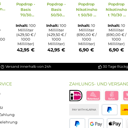
ung von 5 von 5 Sternen
chnittliche Bewertung von 3.5 von 5 Sternen
on 5 Sternen
Durchschnittliche Bewertung von 5 von 5 S
Durchschnittliche Bewertun
Durchschnitt
bio Basis
ssigkeit
Popdrop -
Popdrop -
Popdrop
0 - 100ml
Basis
Basis
Nikotinsho
n 120ml
70/30
50/50
t 50/50 -
asche)
100ml
100ml
20mg/ml
Inhalt:
100
Inhalt:
100
Inhalt:
10
alt:
100
Milliliter
Milliliter
Milliliter
lliliter
(429,50 € /
(429,50 € /
(690,00 € /
0 € / 1000
1000
1000
1000
liliter)
Milliliter)
Milliliter)
Milliliter)
,90 €
42,95 €
42,95 €
6,90 €