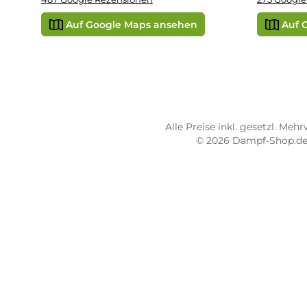
STORE PIRMASENS
ST
Dampf-Shop.de Pirmasens
Dam
Hauptstraße 71
Max
66953 Pirmasens
664
Öffnungszeiten:
Öff
Mo - Fr: 10:00 - 18:00 Uhr
Mo -
Sa: 10:00 - 16:00 Uhr
Sa: 
4.8 / 5.0
4.7 
487 Google Rezensionen
273
Auf Google Maps ansehen