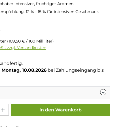
iebhaber intensiver, fruchtiger Aromen
mpfehlung: 12 % - 15 % für intensiven Geschmack
is:
€
liter
(109,50 € / 100 Milliliter)
wSt. zzgl. Versandkosten
sandfertig.
Montag, 10.08.2026
bei Zahlungseingang bis
Gib den gewünschten Wert ein oder benutze die Schaltflächen um die Anza
In den Warenkorb