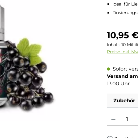
Ideal für L
Dosierungse
Regulärer Pre
10,95 
Inhalt:
10 Milli
Preise inkl. M
Sofort ver
Versand am 
13:00 Uhr.
Zubehör
Produkt Anzahl: 