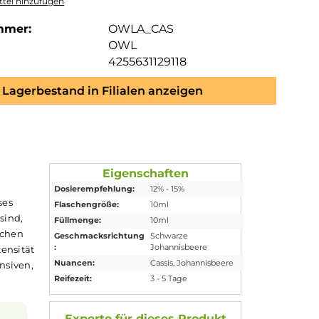
tel hinzufügen
mmer:
OWLA_CAS
OWL
4255631129118
Lagerbestand in Filialen anzeigen
Eigenschaften
Dosierempfehlung:
12% - 15%
isbeeren
. Dieses
Flaschengröße:
10ml
h leicht herb sind,
Füllmenge:
10ml