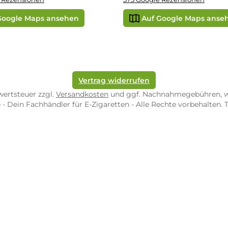
ORE ZWEIBRÜCKEN
STORE TRIER
pf-Shop.de Zweibrücken
Dampf-Shop.de Tr
straße 4
Karl-Marx-Str. 59
82 Zweibrücken
54290 Trier
nungszeiten:
Öffnungszeiten:
 Fr: 10:00 - 18:00 Uhr
Mo - Fr: 10:00 - 2
10:00 - 16:00 Uhr
Sa: 10:00 - 18:00 
/ 5.0
4.9 / 5.0
 Google Rezensionen
373 Google Rezen
Auf Google Maps ansehen
Auf Googl