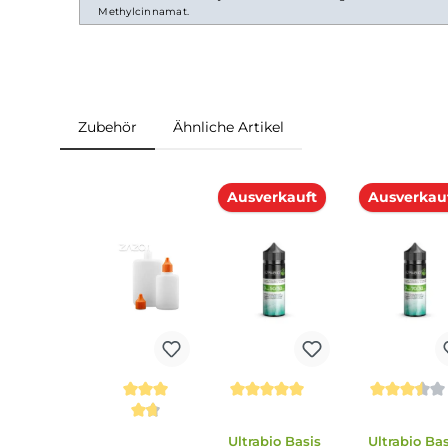
Lieferumfang
1x Eulen Aroma - Cassis - 10ml Aroma
Einordnung nach CLP-Verordnung
EUH208: Enthält Methylcinnamat. Kann allergische Reakt
Methylcinnamat.
Zubehör
Ähnliche Artikel
Produktgalerie überspringen
Ausverkauft
Ausv