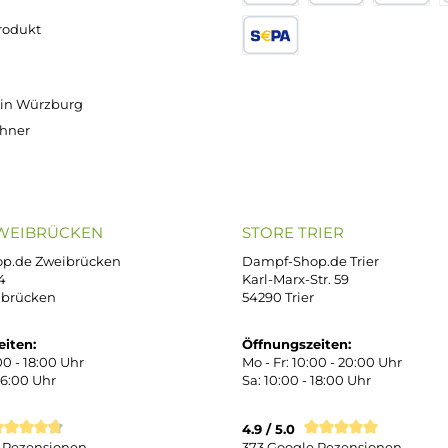
Versand innerhalb von 24h
OP SERVICE
ZAHLUNGS- U
ressum
B
iDEAL
Klarna R
enschutz
PAY WITH KLARNA
sand & Zahlung
errufsbelehrung
kgabe
Später bezahlen
Google
ektes Produkt
takt
SEPA Lastschrift
r uns
e Shop in Würzburg
uid-Rechner