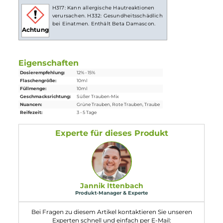
Lieferumfang
1x Eulen Aroma - Grape - 10ml Aroma
Einordnung nach CLP-Verordnung
H317: Kann allergische Hautreaktionen
verursachen. H332: Gesundheitsschädlich
bei Einatmen. Enthält Beta Damascon.
Achtung
Eigenschaften
Dosierempfehlung:
12% - 15%
Flaschengröße:
10ml
Füllmenge:
10ml
Geschmacksrichtung:
Süßer Trauben-Mix
Nuancen:
Grüne Trauben
, Rote Trauben
, Traube