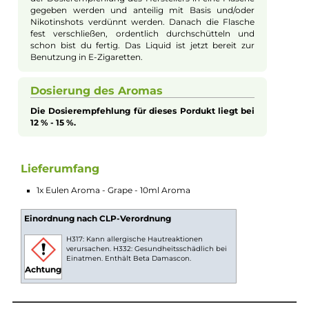
Reise, auf der die ganze Pracht und Fülle saftiger Trauben zu
Tragen kommt. Dieses Aroma präsentiert eine süße und zugle
leicht herbe Geschmacksexplosion, die charakteristisch für rei
Weintrauben ist. Es vereint die vollmundige Süße und den
reichen, fruchtigen Charakter dieser edlen Frucht, was zu eine
anmutigen und verführerischen Geschmackssensation auf Ihr
Zunge führt. Jeder Zug des Eulen Aroma Grape ist wie ein
Spaziergang durch sonnendurchflutete Weinberge, der Ihre
Sinne mit der unverkennbaren und üppigen Fülle von Traube
verzaubert. Ideal für Dampfer, die ein reiches und fruchtiges
Aroma mit einem Hauch von Eleganz und Tiefe suchen.
Aromen zum Mischen von Liquid
Bei Aromen handelt es sich nicht um
gebrauchsfertiges Liquid. Das Aroma sollte gemäß
der Dosierempfehlung des Herstellers in eine Flasche
gegeben werden und anteilig mit Basis und/oder
Nikotinshots verdünnt werden. Danach die Flasche
fest verschließen, ordentlich durchschütteln und
schon bist du fertig. Das Liquid ist jetzt bereit zur
Benutzung in E-Zigaretten.
Dosierung des Aromas