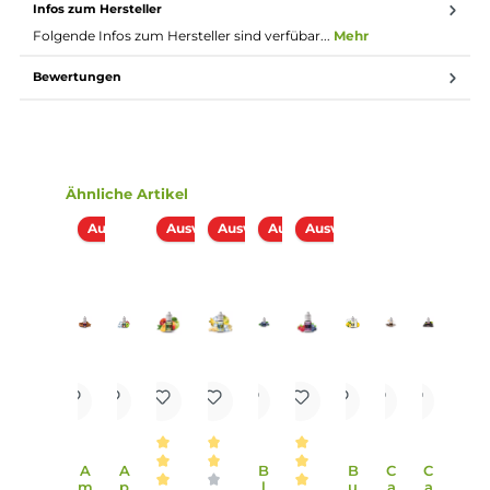
Die Dosierempfehlung für dieses Pordukt liegt bei
12 % - 15 %.
Lieferumfang
1x Eulen Aroma - Grape - 10ml Aroma
Einordnung nach CLP-Verordnung
H317: Kann allergische Hautreaktionen
verursachen. H332: Gesundheitsschädlich bei
Einatmen. Enthält Beta Damascon.
Achtung
Infos zum Hersteller
Folgende Infos zum Hersteller sind verfübar...
Mehr
Bewertungen