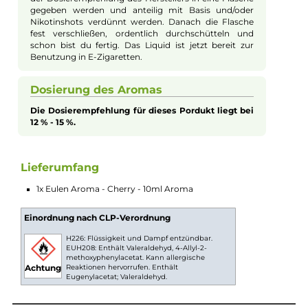
der Sinnlichkeit, geprägt von der vollen, süßen Essenz reifer
Kirschen. Dieses Aroma ist eine Huldigung an die köstliche Tie
und Saftigkeit frischer Kirschen, die in jeder Note Ihr Verlange
nach einem intensiven und fruchtigen Genusserlebnis stillen. 
sorgfältig abgestimmte Mischung kreiert ein vollmundiges un
rundes Kirscharoma, das nicht nur nostalgische
Sommererinnerungen weckt, sondern auch Ihre Sinne belebt.
Tauchen Sie ein in ein Meer von geschmackvoller Opulenz, die
sowohl tiefgründig als auch erfrischend ist. Ideal für alle, die ei
kräftiges, fruchtiges Dampferlebnis mit einem Hauch von
Sommersehnsucht suchen
Aromen zum Mischen von Liquid
Bei Aromen handelt es sich nicht um
gebrauchsfertiges Liquid. Das Aroma sollte gemäß
der Dosierempfehlung des Herstellers in eine Flasche
gegeben werden und anteilig mit Basis und/oder
Nikotinshots verdünnt werden. Danach die Flasche
fest verschließen, ordentlich durchschütteln und
schon bist du fertig. Das Liquid ist jetzt bereit zur
Benutzung in E-Zigaretten.
Dosierung des Aromas