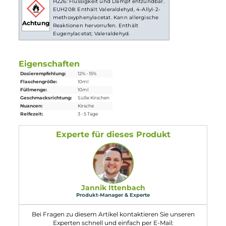
Lieferumfang
1x Eulen Aroma - Cherry - 10ml Aroma
Einordnung nach CLP-Verordnung
H226: Flüssigkeit und Dampf entzündbar.
EUH208: Enthält Valeraldehyd, 4-Allyl-2-
methoxyphenylacetat. Kann allergische
Achtung
Reaktionen hervorrufen. Enthält
Eugenylacetat; Valeraldehyd.
Eigenschaften
Dosierempfehlung:
12% - 15%
Flaschengröße:
10ml
Füllmenge:
10ml
Geschmacksrichtung:
Süße Kirschen
Nuancen:
Kirsche