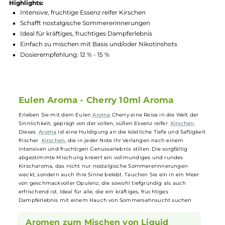
Hersteller:
OWL
GTIN:
4255631130411
Lagerbestand in Filialen anzeigen
Highlights:
Intensive, fruchtige Essenz reifer Kirschen
Schafft nostalgische Sommererinnerungen
Ideal für kräftiges, fruchtiges Dampferlebnis
Einfach zu mischen mit Basis und/oder Nikotinshots
Dosierempfehlung: 12 % - 15 %
Eulen Aroma - Cherry 10ml Aroma
Erleben Sie mit dem Eulen
Aroma
Cherry eine Reise in die Welt der
Sinnlichkeit, geprägt von der vollen, süßen Essenz reifer
Kirschen
.
Dieses
Aroma
ist eine Huldigung an die köstliche Tiefe und Saftigke
frischer
Kirschen
, die in jeder Note Ihr Verlangen nach einem
intensiven und fruchtigen Genusserlebnis stillen. Die sorgfältig
abgestimmte Mischung kreiert ein vollmundiges und rundes