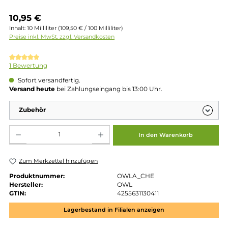
Regulärer Preis:
10,95 €
Inhalt:
10 Milliliter
(109,50 € / 100 Milliliter)
Preise inkl. MwSt. zzgl. Versandkosten
Durchschnittliche Bewertung von 5 von 5 Sternen
1 Bewertung
Sofort versandfertig.
Versand heute
bei Zahlungseingang bis 13:00 Uhr.
Zubehör
Produkt Anzahl: Gib den gewünschten Wert ein oder benutze die Schaltflächen um die 
In den Warenkorb
Zum Merkzettel hinzufügen
Produktnummer:
OWLA_CHE