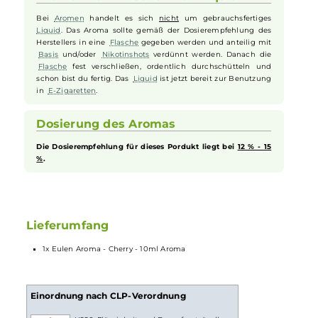
Kirscharoma, das nicht nur nostalgische Sommererinnerungen
weckt, sondern auch Ihre Sinne belebt. Tauchen Sie ein in ein Meer
von geschmackvoller Opulenz, die sowohl tiefgründig als auch
erfrischend ist. Ideal für alle, die ein kräftiges, fruchtiges
Dampferlebnis mit einem Hauch von Sommersehnsucht suchen
Aromen zum Mischen von Liquid
Bei
Aromen
handelt es sich
nicht
um gebrauchsfertiges
Liquid
. Das Aroma sollte gemäß der Dosierempfehlung des
Herstellers in eine
Flasche
gegeben werden und anteilig mit
Basis
und/oder
Nikotinshots
verdünnt werden. Danach die
Flasche
fest verschließen, ordentlich durchschütteln und
schon bist du fertig. Das
Liquid
ist jetzt bereit zur Benutzung
in
E-Zigaretten
.
Dosierung des Aromas
Die Dosierempfehlung für dieses Pordukt liegt bei
12 % - 15
%
.