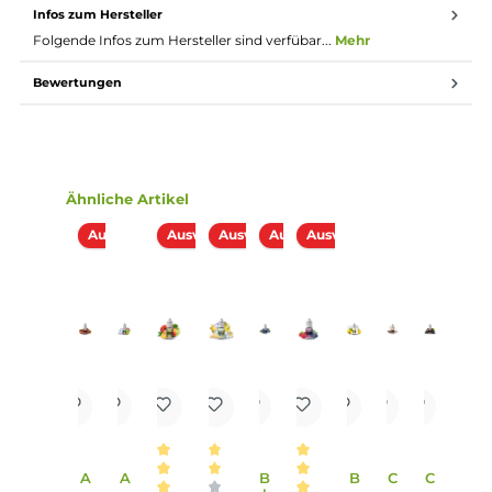
Die Dosierempfehlung für dieses Pordukt liegt bei
12 % - 15 %.
Lieferumfang
1x Eulen Aroma - Cherry - 10ml Aroma
Einordnung nach CLP-Verordnung
H226: Flüssigkeit und Dampf entzündbar.
EUH208: Enthält Valeraldehyd, 4-Allyl-2-
methoxyphenylacetat. Kann allergische
Reaktionen hervorrufen. Enthält
Achtung
Eugenylacetat; Valeraldehyd.
Infos zum Hersteller
Folgende Infos zum Hersteller sind verfübar...
Mehr
Bewertungen