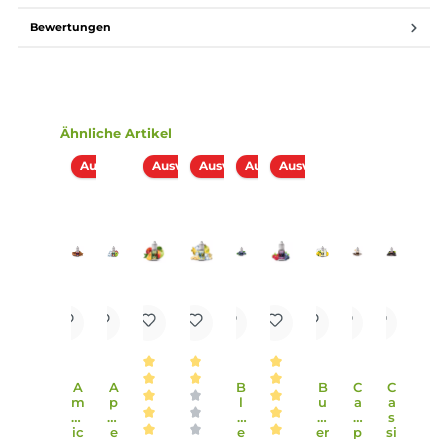
12 % - 15 %.
Lieferumfang
1x Eulen Aroma - Eisbonbon - 10ml Aroma
Einordnung nach CLP-Verordnung
H226: Flüssigkeit und Dampf entzündbar.
208: Enthält Linalylacetat, (R)-p-Mentha-1,8-
dien, Linalool. Kann allergische Reaktionen
hervorrufen.
Achtung
Infos zum Hersteller
Folgende Infos zum Hersteller sind verfübar...
Mehr
Bewertungen