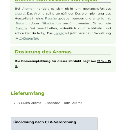
angenehm kühlen Note. Dieses
Aroma
entführt Sie in eine Welt der
Erfrischung, wo jeder Moment wie das Lutschen eines eiskalten
Bonbons auf der Zunge wirkt. Ideal für alle, die eine süße, aber
erfrischende Abwechslung suchen, bietet das Eulen Aroma
Eisbonbon ein unvergessliches Dampferlebnis, das gleichermaßen
belebt und erfrischt.
Aromen zum Mischen von Liquid
Bei
Aromen
handelt es sich
nicht
um gebrauchsfertiges
Liquid
. Das Aroma sollte gemäß der Dosierempfehlung des
Herstellers in eine
Flasche
gegeben werden und anteilig mit
Basis
und/oder
Nikotinshots
verdünnt werden. Danach die
Flasche
fest verschließen, ordentlich durchschütteln und
schon bist du fertig. Das
Liquid
ist jetzt bereit zur Benutzung
in
E-Zigaretten
.
Dosierung des Aromas
Die Dosierempfehlung für dieses Pordukt liegt bei
12 % - 15
%
.