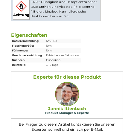
Lieferumfang
1x Eulen Aroma - Eisbonbon - 10ml Aroma
Einordnung nach CLP-Verordnung
H226: Flüssigkeit und Dampf entzündbar.
208: Enthält Linalylacetat, (R)-p-Mentha-
1,8-dien, Linalool. Kann allergische
Achtung
Reaktionen hervorrufen.
Eigenschaften
Dosierempfehlung:
12% - 15%
Flaschengröße:
10ml
Füllmenge:
10ml
Geschmacksrichtung:
Erfrischendes Eisbonbon
Nuancen:
Eisbonbon
Reifezeit:
3 - 5 Tage