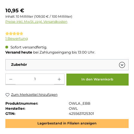
Regulärer Preis:
10,95 €
Inhalt:
10 Milliliter
(109,50 € / 100 Milliliter)
Preise inkl. MwSt. zzgl. Versandkosten
Durchschnittliche Bewertung von 5 von 5 Sternen
1 Bewertung
Sofort versandfertig.
Versand heute
bei Zahlungseingang bis 13:00 Uhr.
Zubehör
Produkt Anzahl: Gib den gewünschten Wert ein oder benutze die Schaltflächen um die 
In den Warenkorb
Zum Merkzettel hinzufügen
Produktnummer:
OWLA_EBB