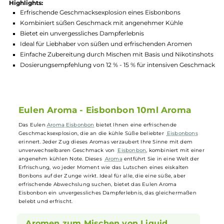
Hersteller:
OWL
GTIN:
4255631125301
Lagerbestand in Filialen anzeigen
Highlights:
Erfrischende Geschmacksexplosion eines Eisbonbons
Kombiniert süßen Geschmack mit angenehmer Kühle
Bietet ein unvergessliches Dampferlebnis
Ideal für Liebhaber von süßen und erfrischenden Aromen
Einfache Zubereitung durch Mischen mit Basis und Nikotins
Dosierungsempfehlung von 12 % - 15 % für intensiven Gesc
Eulen Aroma - Eisbonbon 10ml Aroma
Das Eulen
Aroma
Eisbonbon
bietet Ihnen eine erfrischende
Geschmacksexplosion, die an die kühle Süße beliebter
Eisbonbons
erinnert. Jeder Zug dieses Aromas verzaubert Ihre Sinne mit dem
unverwechselbaren Geschmack von
Eisbonbon
, kombiniert mit ein