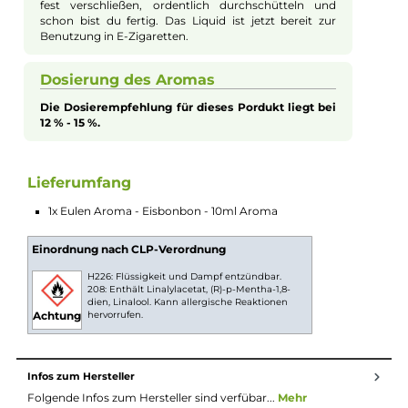
Eisbonbons erinnert. Jeder Zug dieses Aromas verzaubert Ihr
Sinne mit dem unverwechselbaren Geschmack von Eisbonbo
kombiniert mit einer angenehm kühlen Note. Dieses Aroma
entführt Sie in eine Welt der Erfrischung, wo jeder Moment wi
das Lutschen eines eiskalten Bonbons auf der Zunge wirkt. Ide
für alle, die eine süße, aber erfrischende Abwechslung suchen,
bietet das Eulen Aroma Eisbonbon ein unvergessliches
Dampferlebnis, das gleichermaßen belebt und erfrischt.
Aromen zum Mischen von Liquid
Bei Aromen handelt es sich nicht um
gebrauchsfertiges Liquid. Das Aroma sollte gemäß
der Dosierempfehlung des Herstellers in eine Flasche
gegeben werden und anteilig mit Basis und/oder
Nikotinshots verdünnt werden. Danach die Flasche
fest verschließen, ordentlich durchschütteln und
schon bist du fertig. Das Liquid ist jetzt bereit zur
Benutzung in E-Zigaretten.
Dosierung des Aromas
Die Dosierempfehlung für dieses Pordukt liegt bei