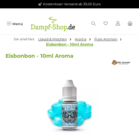
Kostenloser Versand ab 39,00 Euro
Zum Hauptinhalt springen
Menü
Sie sind hier:
Liquid & Mischen
Aroma
Pure Aromen
Eisbonbon - 10ml Aroma
Eisbonbon - 10ml Aroma
Bildergalerie überspringen