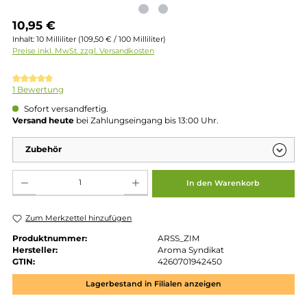
Regulärer Preis:
10,95 €
Inhalt:
10 Milliliter
(109,50 € / 100 Milliliter)
Preise inkl. MwSt. zzgl. Versandkosten
Durchschnittliche Bewertung von 5 von 5 Sternen
1 Bewertung
Sofort versandfertig.
Versand heute
bei Zahlungseingang bis 13:00 Uhr.
Zubehör
Produkt Anzahl: Gib den gewünschten Wert ein oder benutze die Schaltflächen um die 
In den Warenkorb
Zum Merkzettel hinzufügen
Produktnummer:
ARSS_ZIM