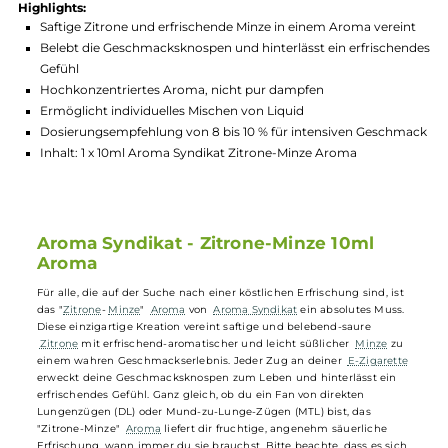
Hersteller:
Aroma Syndikat
GTIN:
4260701942450
Lagerbestand in Filialen anzeigen
Highlights:
Saftige Zitrone und erfrischende Minze in einem Aroma vere
Belebt die Geschmacksknospen und hinterlässt ein erfrisch
Gefühl
Hochkonzentriertes Aroma, nicht pur dampfen
Ermöglicht individuelles Mischen von Liquid
Dosierungsempfehlung von 8 bis 10 % für intensiven Gesch
Inhalt: 1 x 10ml Aroma Syndikat Zitrone-Minze Aroma
Aroma Syndikat - Zitrone-Minze 10ml
Aroma
Für alle, die auf der Suche nach einer köstlichen Erfrischung sind, is
das "
Zitrone
-
Minze
"
Aroma
von
Aroma Syndikat
ein absolutes Muss