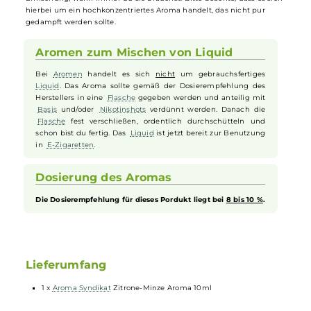
Diese einzigartige Kreation vereint saftige und belebend-saure
Zitrone
mit erfrischend-aromatischer und leicht süßlicher
Minze
zu
einem wahren Geschmackserlebnis. Jeder Zug an deiner
E-Zigarett
erweckt deine Geschmacksknospen zum Leben und hinterlässt ein
erfrischendes Gefühl. Ganz gleich, ob du ein Fan von direkten
Lungenzügen (DL) oder Mund-zu-Lunge-Zügen (MTL) bist, das
"Zitrone-Minze"
Aroma
liefert dir fruchtige, angenehm säuerliche
Erfrischung, wann immer du sie brauchst. Bitte beachte, dass es sic
hierbei um ein hochkonzentriertes Aroma handelt, das nicht pur
gedampft werden sollte.
Aromen zum Mischen von Liquid
Bei
Aromen
handelt es sich
nicht
um gebrauchsfertiges
Liquid
. Das Aroma sollte gemäß der Dosierempfehlung des
Herstellers in eine
Flasche
gegeben werden und anteilig mit
Basis
und/oder
Nikotinshots
verdünnt werden. Danach die
Flasche
fest verschließen, ordentlich durchschütteln und
schon bist du fertig. Das
Liquid
ist jetzt bereit zur Benutzung
in
E-Zigaretten
.
Dosierung des Aromas