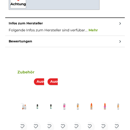
schon bist du fertig. Das Liquid ist jetzt bereit zur
Benutzung in E-Zigaretten.
Dosierung des Aromas
Die Dosierempfehlung für dieses Pordukt liegt bei
8 bis 10 %.
Lieferumfang
1 x Aroma Syndikat Zitrone-Minze Aroma 10ml
Einordnung nach CLP-Verordnung
H317: Kann allergische Hautreaktionen
verursachen.
Achtung
Infos zum Hersteller