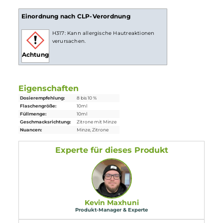
Die Dosierempfehlung für dieses Pordukt liegt bei
8 bis 10 %
.
Lieferumfang
1 x
Aroma Syndikat
Zitrone-Minze Aroma 10ml
Einordnung nach CLP-Verordnung
H317: Kann allergische Hautreaktionen
verursachen.
Achtung
Eigenschaften
Dosierempfehlung:
8 bis 10 %
Flaschengröße:
10ml