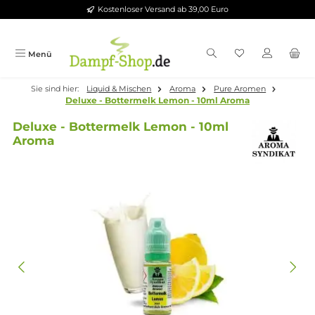
Kostenloser Versand ab 39,00 Euro
Zum Hauptinhalt springen
Menü
Sie sind hier:
Liquid & Mischen
Aroma
Pure Aromen
Deluxe - Bottermelk Lemon - 10ml Aroma
Deluxe - Bottermelk Lemon - 10ml
Aroma
Bildergalerie überspringen