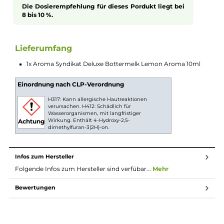
handelt, das nicht pur gedampft werden darf. Gönn dir die
erfrischende Abwechslung von "Bottermelk Lemon" und geni
den spritzigen Geschmack der Zitronen-Buttermilch in jedem
Zug.
Aromen zum Mischen von Liquid
Bei Aromen handelt es sich nicht um
gebrauchsfertiges Liquid. Das Aroma sollte gemäß
der Dosierempfehlung des Herstellers in eine Flasche
gegeben werden und anteilig mit Basis und/oder
Nikotinshots verdünnt werden. Danach die Flasche
fest verschließen, ordentlich durchschütteln und
schon bist du fertig. Das Liquid ist jetzt bereit zur
Benutzung in E-Zigaretten.
Dosierung des Aromas
Die Dosierempfehlung für dieses Pordukt liegt bei
8 bis 10 %.