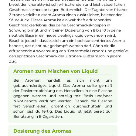
E-Mail senden
Beschreibung
Aroma Syndikat - Deluxe Bottermelk
Lemon 10ml Aroma
Wenn du nach einer herrlichen Erfrischung suchst, ist das
Aromakonzentrat "Bottermelk Lemon" von Aroma Syndikat
genau das Richtige für dich. Mit diesem Aroma verwandelst d
dein Liquid in einen köstlichen Genuss, bei dem jeder Zug an
deiner Dampfe sich anfühlt, als würdest du direkt durch einen
Strohhalm in eine spritzige Zitronen-Buttermilch schlürfen.
"Bottermelk Lemon" aus der exklusiven Deluxe Aromareihe
bietet den charakteristisch erfrischenden und leicht säuerlich
Geschmack einer spritzigen Buttermilch. Die Zugabe von frisc
Zitrone verleiht diesem Aroma einen zusätzlichen, belebende
Säure-Kick. Dieses Aroma ist ein wahrhaft erfrischendes
Geschmackserlebnis, das deine Geschmacksknospen in
Schwung bringt und mit einer Dosierung von 8 bis 10 % deine
neutrale Base in ein neues Lieblingsliquid verwandeln wird.
Beachte jedoch, dass es sich um ein hochkonzentriertes Aro