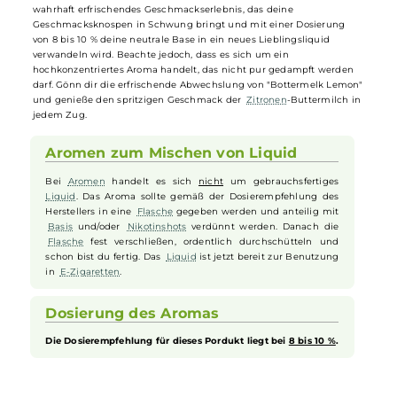
das Richtige für dich. Mit diesem
Aroma
verwandelst du dein
Liqui
in einen köstlichen Genuss, bei dem jeder Zug an deiner Dampfe si
anfühlt, als würdest du direkt durch einen Strohhalm in eine spritzi
Zitronen
-
Buttermilch
schlürfen. "
Bottermelk
Lemon" aus der
exklusiven Deluxe Aromareihe bietet den charakteristisch
erfrischenden und leicht säuerlichen Geschmack einer spritzigen
Buttermilch
. Die Zugabe von frischer
Zitrone
verleiht diesem
Arom
einen zusätzlichen, belebenden Säure-Kick. Dieses Aroma ist ein
wahrhaft erfrischendes Geschmackserlebnis, das deine
Geschmacksknospen in Schwung bringt und mit einer Dosierung
von 8 bis 10 % deine neutrale Base in ein neues Lieblingsliquid
verwandeln wird. Beachte jedoch, dass es sich um ein
hochkonzentriertes Aroma handelt, das nicht pur gedampft werden
darf. Gönn dir die erfrischende Abwechslung von "Bottermelk Lemo
und genieße den spritzigen Geschmack der
Zitronen
-Buttermilch i
jedem Zug.
Aromen zum Mischen von Liquid
Bei
Aromen
handelt es sich
nicht
um gebrauchsfertiges
Liquid
. Das Aroma sollte gemäß der Dosierempfehlung des
Herstellers in eine
Flasche
gegeben werden und anteilig mit
Basis
und/oder
Nikotinshots
verdünnt werden. Danach die