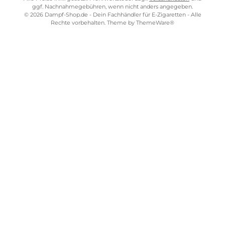
5
€
Kostenloser Versand ab 39,00 Euro
ONLINESHOP-SERVICE
SHOP SERVICE
ZAHLUNGS- UND VERSANDARTEN
SICHER EINKAUFEN
STORE PIRMASENS