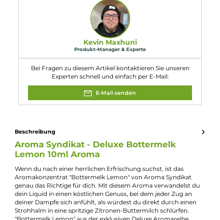
dimethylfuran-3(2H)-on.
Eigenschaften
Dosierempfehlung:
8% bis 10%
Flaschengröße:
10ml
Füllmenge:
10ml
Geschmacksrichtung:
Leckere Buttermilch mit Zitrone
Nuancen:
Buttermilch
, Zitrone
Serie:
Deluxe
Experte für dieses Produkt
Kevin Maxhuni
Produkt-Manager & Experte
Bei Fragen zu diesem Artikel kontaktieren Sie unseren
Experten schnell und einfach per E-Mail: