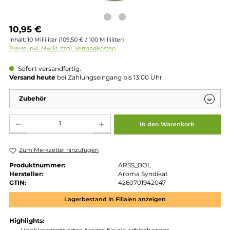
Regulärer Preis:
10,95 €
Inhalt:
10 Milliliter
(109,50 € / 100 Milliliter)
Preise inkl. MwSt. zzgl. Versandkosten
Sofort versandfertig.
Versand heute
bei Zahlungseingang bis 13:00 Uhr.
Zubehör
Produkt Anzahl: Gib den gewünschten Wert ein oder benutze die Schaltflächen um die 
In den Warenkorb
Zum Merkzettel hinzufügen
Produktnummer:
ARSS_BOL
Hersteller:
Aroma Syndikat
GTIN:
4260701942047