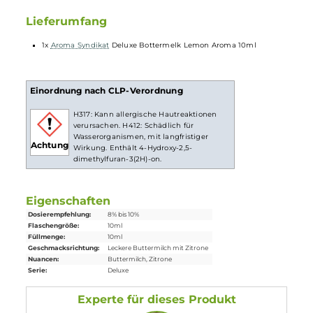
Flasche
fest verschließen, ordentlich durchschütteln und
schon bist du fertig. Das
Liquid
ist jetzt bereit zur Benutzung
in
E-Zigaretten
.
Dosierung des Aromas
Die Dosierempfehlung für dieses Pordukt liegt bei
8 bis 10 %
.
Lieferumfang
1x
Aroma Syndikat
Deluxe Bottermelk Lemon Aroma 10ml
Einordnung nach CLP-Verordnung
H317: Kann allergische Hautreaktionen
verursachen. H412: Schädlich für
Wasserorganismen, mit langfristiger
Achtung
Wirkung. Enthält 4-Hydroxy-2,5-