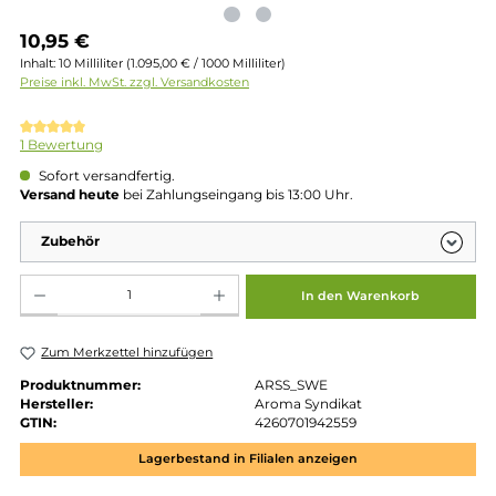
Regulärer Preis:
10,95 €
Inhalt:
10 Milliliter
(1.095,00 € / 1000 Milliliter)
Preise inkl. MwSt. zzgl. Versandkosten
Durchschnittliche Bewertung von 5 von 5 Sternen
1 Bewertung
Sofort versandfertig.
Versand heute
bei Zahlungseingang bis 13:00 Uhr.
Zubehör
Produkt Anzahl: Gib den gewünschten Wert ein oder benutze die Schaltflächen um die 
In den Warenkorb
Zum Merkzettel hinzufügen
Produktnummer:
ARSS_SWE