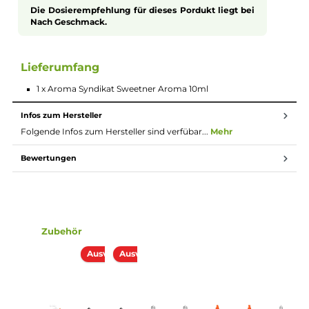
Sweetener in ein süßes Vergnügen und genieße den intensive
Geschmack ohne Kompromisse.
Aromen zum Mischen von Liquid
Bei Aromen handelt es sich nicht um
gebrauchsfertiges Liquid. Das Aroma sollte gemäß
der Dosierempfehlung des Herstellers in eine Flasche
gegeben werden und anteilig mit Basis und/oder
Nikotinshots verdünnt werden. Danach die Flasche
fest verschließen, ordentlich durchschütteln und
schon bist du fertig. Das Liquid ist jetzt bereit zur
Benutzung in E-Zigaretten.
Dosierung des Aromas
Die Dosierempfehlung für dieses Pordukt liegt bei
Nach Geschmack.
Lieferumfang
1 x Aroma Syndikat Sweetner Aroma 10ml