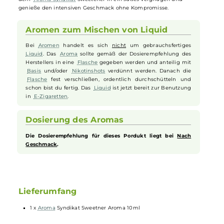
ursprünglichen Geschmack zu verfälschen. Nur wenige Tropfen
dieses hochkonzentrierten Süßungsmittels genügen, um dein
Liqu
in ein süßes Erlebnis zu verwandeln. Du kannst die Dosierung nach
deinem Geschmack anpassen, da bereits eine kleine Menge
ausreicht, um die gewünschte Süße zu erreichen. Bitte beachte, das
es sich um ein hochkonzentriertes Süßungsmittel handelt und nich
pur gedampft werden sollte. Verwandle deine Dampferfahrung mit
dem
Aroma Syndikat
Sweetener in ein süßes Vergnügen und
genieße den intensiven Geschmack ohne Kompromisse.
Aromen zum Mischen von Liquid
Bei
Aromen
handelt es sich
nicht
um gebrauchsfertiges
Liquid
. Das
Aroma
sollte gemäß der Dosierempfehlung des
Herstellers in eine
Flasche
gegeben werden und anteilig mit
Basis
und/oder
Nikotinshots
verdünnt werden. Danach die
Flasche
fest verschließen, ordentlich durchschütteln und
schon bist du fertig. Das
Liquid
ist jetzt bereit zur Benutzung
in
E-Zigaretten
.
Dosierung des Aromas