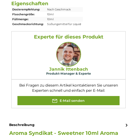
Die Dosierempfehlung für dieses Pordukt liegt bei
Nach
Geschmack
.
Lieferumfang
1 x
Aroma
Syndikat Sweetner Aroma 10ml
Eigenschaften
Dosierempfehlung:
Nach Geschmack
Flaschengröße:
10ml
Füllmenge:
10ml
Geschmacksrichtung:
Süßungsmittel für Liquid
Experte für dieses Produkt