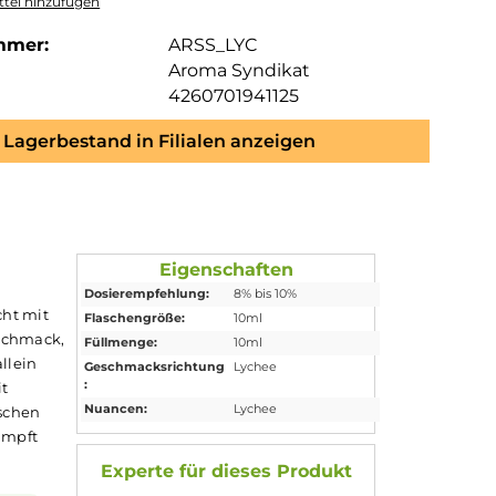
tel hinzufügen
mmer:
ARSS_LYC
Aroma Syndikat
4260701941125
Lagerbestand in Filialen anzeigen
Eigenschaften
Dosierempfehlung:
8% bis 10%
, ist eine Frucht mit
Flaschengröße:
10ml
t bitterem Geschmack,
Füllmenge:
10ml