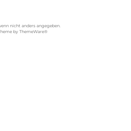
STORE WÜRZBURG
ier
Dampf-Shop.de Würzburg
Gerberstraße 11
97070 Würzburg
Öffnungszeiten:
0:00 Uhr
Mo, Mi, Fr: 10:00 - 18:00 Uhr
Uhr
Di, Do: 10:00 - 20:00 Uhr
Sa: 10:00 - 18:00 Uhr
sionen
4.9 / 5.0
115 Google Rezensionen
e Maps ansehen
Auf Google Maps anse
gebühren, wenn nicht anders angegeben.