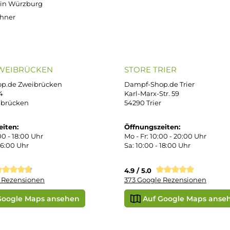
OP SERVICE
ZAHLUNGS- U
ressum
B
iDEAL
Klarna R
enschutz
PAY WITH KLARNA
sand & Zahlung
errufsbelehrung
kgabe
Später bezahlen
Google
ektes Produkt
takt
SEPA Lastschrift
r uns
e Shop in Würzburg
uid-Rechner