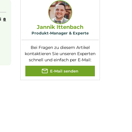
 Geschmacks allein
Geschmacksrichtung
Lychee
:
licht dies mit
Nuancen:
Lychee
 dieser exotischen
 nicht pur gedampft
Experte für dieses Produk
ukt liegt bei
8
Jannik Ittenbach
Produkt-Manager & Experte
Bei Fragen zu diesem Artikel
kontaktieren Sie unseren Expert
schnell und einfach per E-Mail:
E-Mail senden