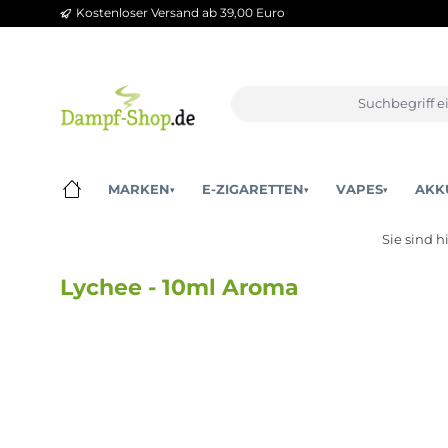
Kostenloser Versand ab 39,00 Euro
m Hauptinhalt springen
Zur Suche springen
Zur Hauptnavigation springen
MARKEN
E-ZIGARETTEN
VAPES
▾
▾
▾
Sie
Lychee - 10ml Aroma
Bildergalerie überspringen