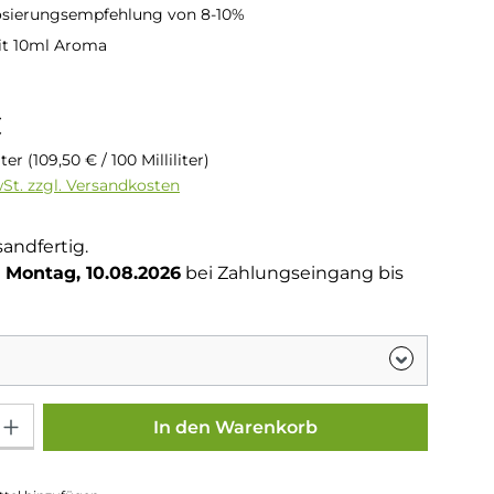
osierungsempfehlung von 8-10%
it 10ml Aroma
is:
€
liter
(109,50 € / 100 Milliliter)
wSt. zzgl. Versandkosten
sandfertig.
Montag, 10.08.2026
bei Zahlungseingang bis
Gib den gewünschten Wert ein oder benutze die Schaltflächen um die Anza
In den Warenkorb