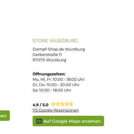
ND VERSANDARTEN
SICHER EINKAUFEN
Bei uns kaufen Sie sicher ein!
atenkauf
Klarna Sofortüberweisung
Klarna Rechnung
PayPal
DHL Paket (Eigenhändig)
 Pay
Apple Pay
Vorkasse