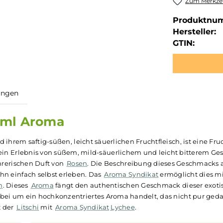
Zum Merkzet
Produktnu
Hersteller:
GTIN:
ewertungen
e 10ml Aroma
hale und ihrem saftig-süßen, leicht säuerlichen Fruchtfleisch
s ist ein Erlebnis von süßem, mild-säuerlichem und leich