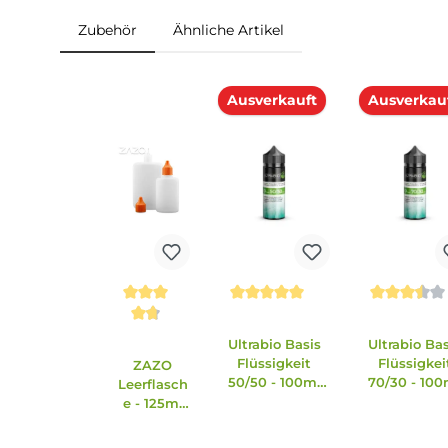
Lieferumfang
1 x Aroma Syndikat Lychee Aroma 10ml
Zubehör
Ähnliche Artikel
Produktgalerie überspringen
Ausverkauft
Ausv