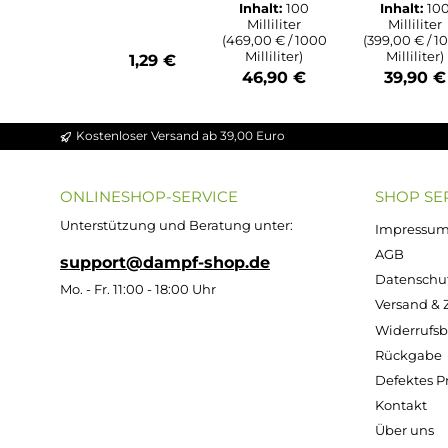
Durchschnittliche Bewert
Durchs
Durchschnittliche Bewertung von 4.86 v
Ultrabio Basis
Ultra
Flüssigkeit
Flü
ZAZO
50/50 - 100ml
70/3
Leerflasch
(in 120ml
(i
e - 125ml
Flasche)
Fl
Oval aus
HDPE
Inhalt:
100
Inh
Milliliter
Mi
(469,00 € / 1000
(399,0
Milliliter)
Mil
1,29 €
46,90 €
39
Kostenloser Versand ab 39,00 Euro