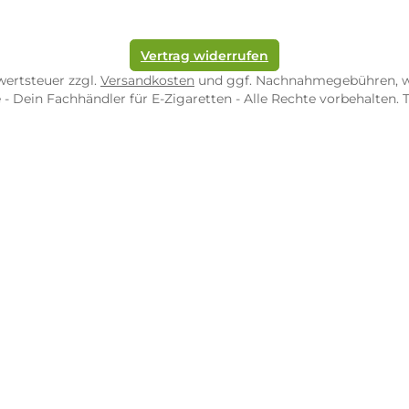
ORE ZWEIBRÜCKEN
STORE TRIER
pf-Shop.de Zweibrücken
Dampf-Shop.de Tr
straße 4
Karl-Marx-Str. 59
82 Zweibrücken
54290 Trier
nungszeiten:
Öffnungszeiten:
 Fr: 10:00 - 18:00 Uhr
Mo - Fr: 10:00 - 2
10:00 - 16:00 Uhr
Sa: 10:00 - 18:00 
/ 5.0
4.9 / 5.0
 Google Rezensionen
373 Google Rezen
Auf Google Maps ansehen
Auf Googl
Vertrag widerrufen
l. Mehrwertsteuer zzgl.
Versandkosten
und ggf. Nachnahme