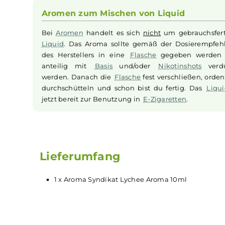
begleitet von einer zarten Muskatnote und dem
kann dem Erlebnis kaum gerecht werden; man m
seinem Single-Flavor
Aroma
"
Lychee
" für
E-Zi
Frucht perfekt ein. Bitte beachten Sie, dass es
werden sollte. Tauchen Sie ein in die erfrische
Aromen zum Mischen von Liquid
Bei
Aromen
handelt es sich
nicht
um gebrauc
Liquid
. Das Aroma sollte gemäß der Dosier
des Herstellers in eine
Flasche
gegeben w
anteilig mit
Basis
und/oder
Nikotinshots
werden. Danach die
Flasche
fest verschließen,
durchschütteln und schon bist du fertig. Da
jetzt bereit zur Benutzung in
E-Zigaretten
.