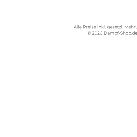
STORE PIRMASENS
ST
Dampf-Shop.de Pirmasens
Dam
Hauptstraße 71
Max
66953 Pirmasens
664
Öffnungszeiten:
Öff
Mo - Fr: 10:00 - 18:00 Uhr
Mo -
Sa: 10:00 - 16:00 Uhr
Sa: 
4.8 / 5.0
4.7 
487 Google Rezensionen
273
Auf Google Maps ansehen
Alle Preise inkl. gesetz