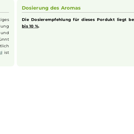
 verführerischen Duft von
Rosen
. Die Beschreibung dieses
uss ihn einfach selbst erleben. Das
Aroma Syndikat
ermög
garetten
. Dieses
Aroma
fängt den authentischen Geschmack
 sich hierbei um ein hochkonzentriertes Aroma handelt, das
nde Welt der
Litschi
mit
Aroma Syndikat
Lychee
.
Dosierung des Aromas
hsfertiges
Die Dosierempfehlung für dieses Pord
empfehlung
bis 10 %
.
erden und
verdünnt
 ordentlich
s
Liquid
ist