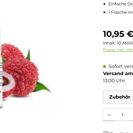
Einfache D
1 Flasche m
Regulärer Pre
10,95 
Inhalt:
10 Milli
Preise inkl. M
Sofort ver
Versand am 
13:00 Uhr.
Zubehör
Produkt Anzahl: 