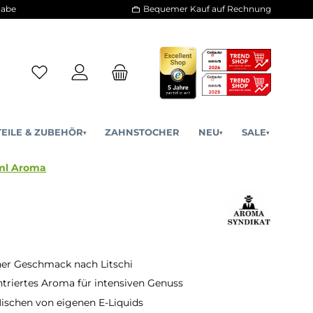
30 Tage Rückgabe
Bequemer Kauf a
ERSATZTEILE & ZUBEHÖR
ZAHNSTOCHER
NE
▾
▾
Lychee - 10ml Aroma
her Geschmack nach Litschi
riertes Aroma für intensiven Genuss
ischen von eigenen E-Liquids