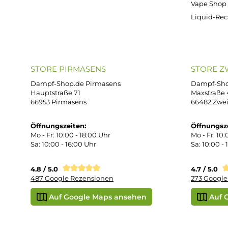
ONLINESHOP-SERVICE
SH
Unterstützung und Beratung unter:
Imp
AG
support@dampf-shop.de
Dat
Mo. - Fr. 11:00 - 18:00 Uhr
Ver
Wid
Rüc
Def
Kon
Übe
Vap
Liq