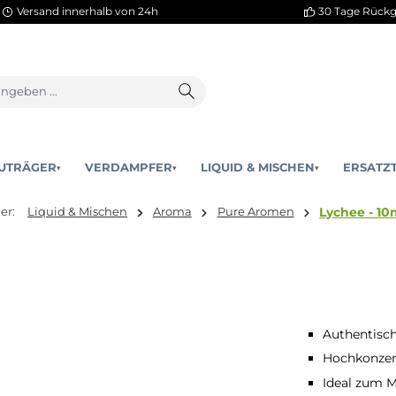
Versand innerhalb von 24h
AKKUTRÄGER
VERDAMPFER
LIQUID & MISCHEN
▾
▾
 sind hier:
Liquid & Mischen
Aroma
Pure Aromen
Authentisc
Hochkonzent
Ideal zum M