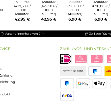
ung von 5 von 5 Sternen
chnittliche Bewertung von 3.5 von 5 Sternen
on 5 Sternen
Durchschnittliche Bewertung von 5 von 5 S
Durchschnittliche Bewertun
Durchschnitt
bio Basis
ssigkeit
Popdrop -
Popdrop -
Popdrop
0 - 100ml
Basis
Basis
Nikotinsho
n 120ml
70/30
50/50
t 50/50 -
asche)
100ml
100ml
20mg/ml
Inhalt:
100
Inhalt:
100
Inhalt:
10
alt:
100
Milliliter
Milliliter
Milliliter
lliliter
(429,50 € /
(429,50 € /
(690,00 € /
0 € / 1000
1000
1000
1000
liliter)
Milliliter)
Milliliter)
Milliliter)
,90 €
42,95 €
42,95 €
6,90 €
Versand innerhalb von 24h