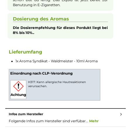
deine E-Zigarette. Dieses Aroma zeichnet sich durch eine
intensive Geschmackstiefe aus, ohne jemals aufdringlich zu sei
Wie alle Solo-Aromen aus der Aroma Syndikat Linie ist auch d
Waldmeister Aroma hervorragend für das Dampfen im Mund 
Lunge (MTL) geeignet. Tauche ein in den unverwechselbaren
Geschmack des Waldmeisters mit dem Aroma Syndikat
Waldmeister Aroma.
Aromen zum Mischen von Liquid
Bei Aromen handelt es sich nicht um
gebrauchsfertiges Liquid. Das Aroma sollte gemäß
der Dosierempfehlung des Herstellers in eine Flasche
gegeben werden und anteilig mit Basis und/oder
Nikotinshots verdünnt werden. Danach die Flasche
fest verschließen, ordentlich durchschütteln und
schon bist du fertig. Das Liquid ist jetzt bereit zur
Benutzung in E-Zigaretten.
Dosierung des Aromas
Die Dosierempfehlung für dieses Pordukt liegt bei
8% bis 10%..