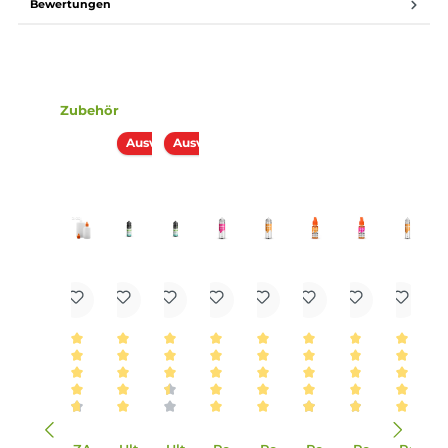
Lieferumfang
1x Aroma Syndikat - Waldmeister - 10ml Aroma
Einordnung nach CLP-Verordnung
H317: Kann allergische Hautreaktionen
verursachen.
Achtung
Infos zum Hersteller
Folgende Infos zum Hersteller sind verfübar...
Mehr
Bewertungen