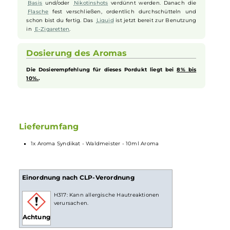
Syndikat Waldmeister Aroma.
Aromen zum Mischen von Liquid
Bei Aromen handelt es sich
nicht
um gebrauchsfertiges
Liquid
. Das Aroma sollte gemäß der Dosierempfehlung des
Herstellers in eine
Flasche
gegeben werden und anteilig mit
Basis
und/oder
Nikotinshots
verdünnt werden. Danach die
Flasche
fest verschließen, ordentlich durchschütteln und
schon bist du fertig. Das
Liquid
ist jetzt bereit zur Benutzung
in
E-Zigaretten
.
Dosierung des Aromas
Die Dosierempfehlung für dieses Pordukt liegt bei
8% bis
10%.
.
Lieferumfang