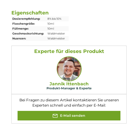
1x Aroma Syndikat - Waldmeister - 10ml Aroma
Einordnung nach CLP-Verordnung
H317: Kann allergische Hautreaktionen
verursachen.
Achtung
Eigenschaften
Dosierempfehlung:
8% bis 10%
Flaschengröße:
10ml
Füllmenge:
10ml
Geschmacksrichtung:
Waldmeister
Nuancen:
Waldmeister
Experte für dieses Produkt