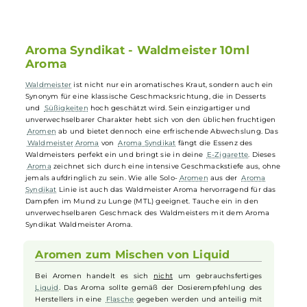
Perfekt für das Dampfen im Mund zu Lunge (MTL) geeignet
Einfach zu mischen und zu verwenden für E-Zigaretten
Dosierempfehlung von 8% bis 10% für optimales
Geschmackserlebnis
Aroma Syndikat - Waldmeister 10ml
Aroma
Waldmeister
ist nicht nur ein aromatisches Kraut, sondern auch ein
Synonym für eine klassische Geschmacksrichtung, die in Desserts
und
Süßigkeiten
hoch geschätzt wird. Sein einzigartiger und
unverwechselbarer Charakter hebt sich von den üblichen fruchtigen
Aromen
ab und bietet dennoch eine erfrischende Abwechslung. Da
Waldmeister
Aroma
von
Aroma Syndikat
fängt die Essenz des
Waldmeisters perfekt ein und bringt sie in deine
E-Zigarette
. Dieses
Aroma
zeichnet sich durch eine intensive Geschmackstiefe aus, oh
jemals aufdringlich zu sein. Wie alle Solo-
Aromen
aus der
Aroma
Syndikat
Linie ist auch das Waldmeister Aroma hervorragend für das
Dampfen im Mund zu Lunge (MTL) geeignet. Tauche ein in den
unverwechselbaren Geschmack des Waldmeisters mit dem Aroma