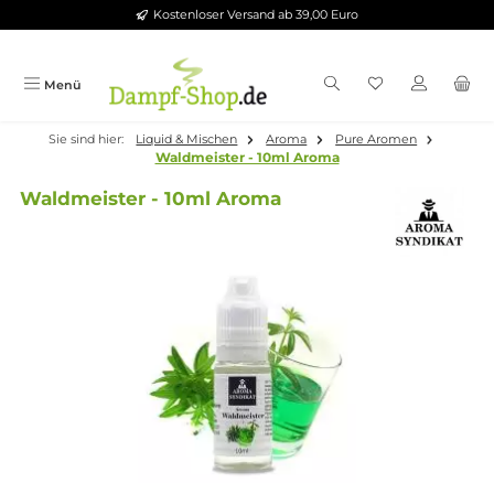
Kostenloser Versand ab 39,00 Euro
Zum Hauptinhalt springen
Menü
Sie sind hier:
Liquid & Mischen
Aroma
Pure Aromen
Waldmeister - 10ml Aroma
Waldmeister - 10ml Aroma
Bildergalerie überspringen