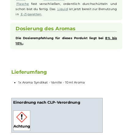
Geschmack der Vanilleschote mit dem Aroma Syndikat Vanille Arom
Aromen zum Mischen von Liquid
Bei Aromen handelt es sich
nicht
um gebrauchsfertiges
Liquid
. Das Aroma sollte gemäß der Dosierempfehlung des
Herstellers in eine
Flasche
gegeben werden und anteilig mit
Basis
und/oder
Nikotinshots
verdünnt werden. Danach die
Flasche
fest verschließen, ordentlich durchschütteln und
schon bist du fertig. Das
Liquid
ist jetzt bereit zur Benutzung
in
E-Zigaretten
.
Dosierung des Aromas
Die Dosierempfehlung für dieses Pordukt liegt bei
8% bis
10%.
.
Lieferumfang