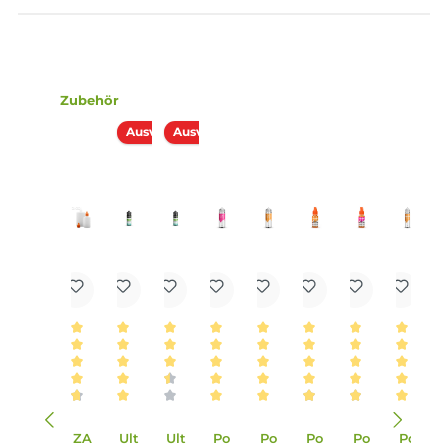
Lieferumfang
1x Aroma Syndikat - Vanille - 10ml Aroma
Einordnung nach CLP-Verordnung
Achtung
Infos zum Hersteller
Folgende Infos zum Hersteller sind verfübar...
Mehr
Bewertungen