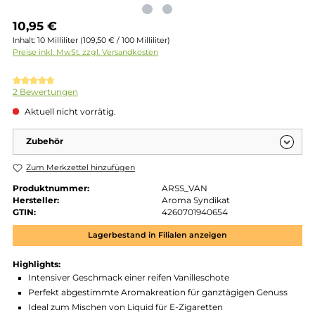
Regulärer Preis:
10,95 €
Inhalt:
10 Milliliter
(109,50 € / 100 Milliliter)
Preise inkl. MwSt. zzgl. Versandkosten
Durchschnittliche Bewertung von 5 von 5 Sternen
2 Bewertungen
Aktuell nicht vorrätig.
Zubehör
Zum Merkzettel hinzufügen
Produktnummer:
ARSS_VAN
Hersteller:
Aroma Syndikat
GTIN:
4260701940654
Lagerbestand in Filialen anzeigen