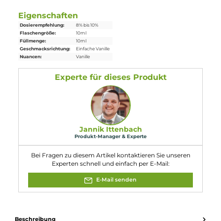
1x Aroma Syndikat - Vanille - 10ml Aroma
Einordnung nach CLP-Verordnung
Achtung
Eigenschaften
Dosierempfehlung:
8% bis 10%
Flaschengröße:
10ml
Füllmenge:
10ml
Geschmacksrichtung:
Einfache Vanille
Nuancen:
Vanille
Experte für dieses Produkt