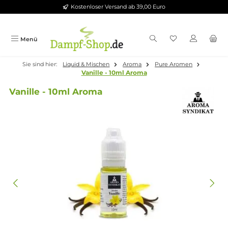
Kostenloser Versand ab 39,00 Euro
Zum Hauptinhalt springen
Menü
Sie sind hier:
Liquid & Mischen
Aroma
Pure Aromen
Vanille - 10ml Aroma
Vanille - 10ml Aroma
Bildergalerie überspringen