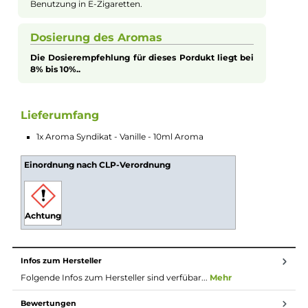
zeichnen sich durch ihre perfekte Abstimmung aus. Das
bedeutet, dass du nie zu viel, sondern immer genau die richtig
Menge an süßer Vanille erhältst. Dies macht sie zur idealen Wa
für den ganztägigen Genuss. Tauche ein in den zarten
Geschmack der Vanilleschote mit dem Aroma Syndikat Vanille
Aroma.
Aromen zum Mischen von Liquid
Bei Aromen handelt es sich nicht um
gebrauchsfertiges Liquid. Das Aroma sollte gemäß
der Dosierempfehlung des Herstellers in eine Flasche
gegeben werden und anteilig mit Basis und/oder
Nikotinshots verdünnt werden. Danach die Flasche
fest verschließen, ordentlich durchschütteln und
schon bist du fertig. Das Liquid ist jetzt bereit zur
Benutzung in E-Zigaretten.
Dosierung des Aromas
Die Dosierempfehlung für dieses Pordukt liegt bei
8% bis 10%..