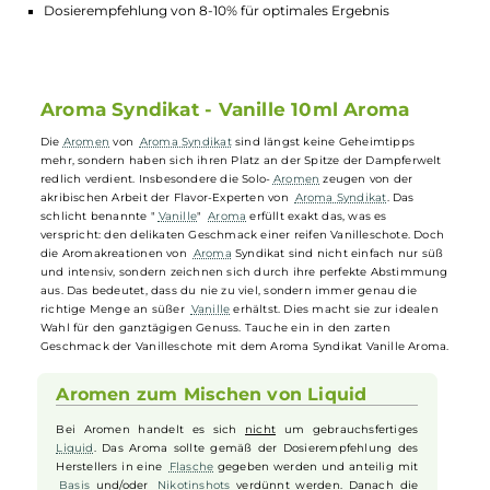
Highlights:
Intensiver Geschmack einer reifen Vanilleschote
Perfekt abgestimmte Aromakreation für ganztägigen Genus
Ideal zum Mischen von Liquid für E-Zigaretten
Dosierempfehlung von 8-10% für optimales Ergebnis
Aroma Syndikat - Vanille 10ml Aroma
Die
Aromen
von
Aroma Syndikat
sind längst keine Geheimtipps
mehr, sondern haben sich ihren Platz an der Spitze der Dampferwel
redlich verdient. Insbesondere die Solo-
Aromen
zeugen von der
akribischen Arbeit der Flavor-Experten von
Aroma Syndikat
. Das
schlicht benannte "
Vanille
"
Aroma
erfüllt exakt das, was es
verspricht: den delikaten Geschmack einer reifen Vanilleschote. Doc
die Aromakreationen von
Aroma
Syndikat sind nicht einfach nur sü
und intensiv, sondern zeichnen sich durch ihre perfekte Abstimmu
aus. Das bedeutet, dass du nie zu viel, sondern immer genau die
richtige Menge an süßer
Vanille
erhältst. Dies macht sie zur idealen
Wahl für den ganztägigen Genuss. Tauche ein in den zarten