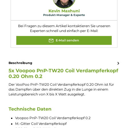
Kompatibilität:
VooPoo Drag E60 Kit
VooPoo Drag H40 Kit
VooPoo Drag H80S Kit
VooPoo Drag M100S Kit
VooPoo Uforce L Tank Verdampfer
Voopoo PnP 2 Pod Tankverdampfer ohne Coil
Experte für dieses Produkt
Kevin Maxhuni
Produkt-Manager & Experte
Bei Fragen zu diesem Artikel kontaktieren Sie unseren
Experten schnell und einfach per E-Mail:
E-Mail senden
Beschreibung