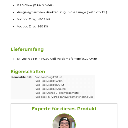
Technische Daten
Voopoo
PnP-TW20
Coil
Verdampferkopf
0.2
M.-Gitter Coil Verdampferkopf
0.20 Ohm (X bis X Watt)
Ausgelegt auf den direkten Zug in die Lunge (restriktiv DL)
Voopoo Drag H80S Kit
Voopoo Drag E60 Kit
Lieferumfang
5x VooPoo PnP-TW20 Coil Verdampferkopf 0.20 Ohm
Eigenschaften