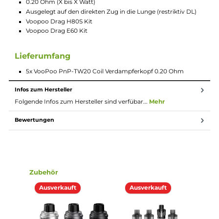
5x Voopoo PnP-TW20 Coil Verdampferko
0.20 Ohm 0.2
Der VooPoo PnP-TW20 Coil Verdampferkopf 0.20 Ohm ist für
das Dampfen über den direkten Zug in die Lunge in einem
Leistungsbereich von X bis X Watt ausgelegt.
Technische Daten
Voopoo PnP-TW20 Coil Verdampferkopf 0.2
M.-Gitter Coil Verdampferkopf
0.20 Ohm (X bis X Watt)
Ausgelegt auf den direkten Zug in die Lunge (restriktiv DL)
Voopoo Drag H80S Kit
Voopoo Drag E60 Kit
Lieferumfang
5x VooPoo PnP-TW20 Coil Verdampferkopf 0.20 Ohm