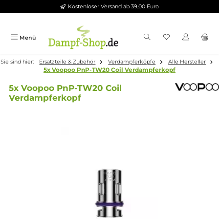
Kostenloser Versand ab 39,00 Euro
Zum Hauptinhalt springen
Menü
Sie sind hier:
Ersatzteile & Zubehör
Verdampferköpfe
Alle Herste
5x Voopoo PnP-TW20 Coil Verdampferkopf
5x Voopoo PnP-TW20 Coil
Verdampferkopf
Bildergalerie überspringen