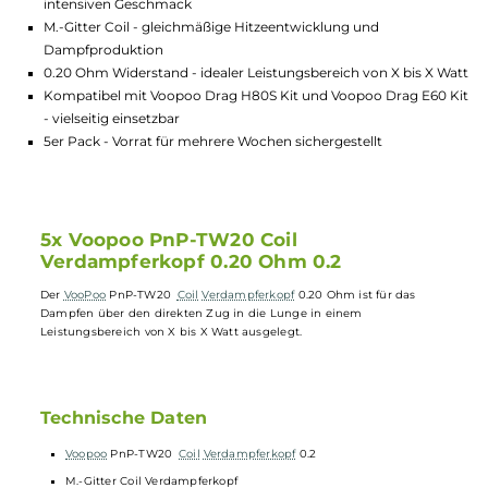
Lagerbestand in Filialen anzeigen
Highlights:
Für direkten Zug in die Lunge geeignet (restriktiv DL) - sorgt 
intensiven Geschmack
M.-Gitter Coil - gleichmäßige Hitzeentwicklung und
Dampfproduktion
0.20 Ohm Widerstand - idealer Leistungsbereich von X bis X
Kompatibel mit Voopoo Drag H80S Kit und Voopoo Drag E6
- vielseitig einsetzbar
5er Pack - Vorrat für mehrere Wochen sichergestellt
5x Voopoo PnP-TW20 Coil
Verdampferkopf 0.20 Ohm 0.2
Der
VooPoo
PnP-TW20
Coil
Verdampferkopf
0.20 Ohm ist für das
Dampfen über den direkten Zug in die Lunge in einem
Leistungsbereich von X bis X Watt ausgelegt.